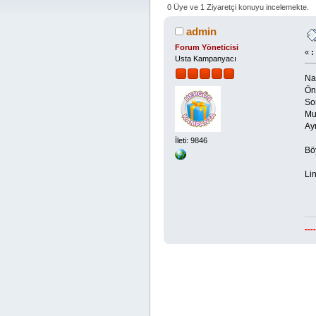
defa)
0 Üye ve 1 Ziyaretçi konuyu incelemekte.
admin
Forum Yöneticisi
«
:
Usta Kampanyacı
Na
Önc
Son
Mu
Ayr
İleti: 9846
Bö
Lin
---