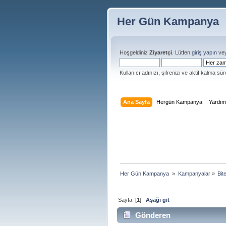
Her Gün Kampanya
Hoşgeldiniz
Ziyaretçi
. Lütfen
giriş yapın
ve
Kullanıcı adınızı, şifrenizi ve aktif kalma süre
Ana Sayfa
Hergün Kampanya
Yardı
Her Gün Kampanya 
»
Kampanyalar
»
Bit
Sayfa: [
1
]
Aşağı git
Gönderen