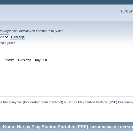
Türkiye
ya
kayıt olun
.
Aktivasyon eposta
nız mı yok?
sini giriniz
m
Takvim
Giriş Yap
Kayıt Ol
en Kampanyalar
(Moderatör:
gamzemehmet
) »
Her ay Play Station Portable (PSP) kazanmay
Konu: Her ay Play Station Portable (PSP) kazanmaya ne dersi