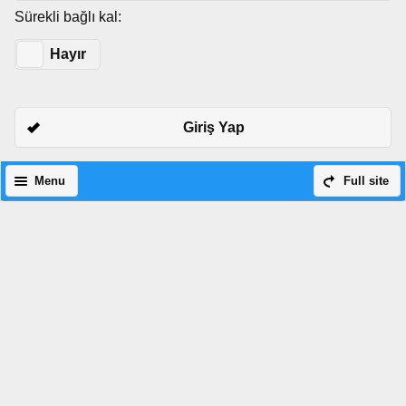
Sürekli bağlı kal:
Evet
Hayır
Giriş Yap
Menu
Full site