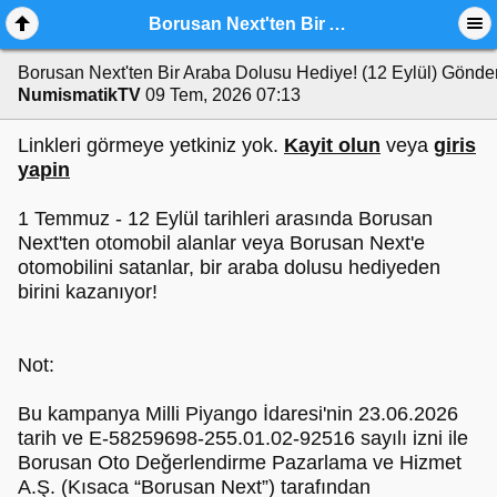
Borusan Next'ten Bir Araba Dolusu Hediye! (12 Eylül)
Borusan Next'ten Bir Araba Dolusu Hediye! (12 Eylül)
Gönder
NumismatikTV
09 Tem, 2026 07:13
Linkleri görmeye yetkiniz yok.
Kayit olun
veya
giris
yapin
1 Temmuz - 12 Eylül tarihleri arasında Borusan
Next'ten otomobil alanlar veya Borusan Next'e
otomobilini satanlar, bir araba dolusu hediyeden
birini kazanıyor!
Not:
Bu kampanya Milli Piyango İdaresi'nin 23.06.2026
tarih ve E-58259698-255.01.02-92516 sayılı izni ile
Borusan Oto Değerlendirme Pazarlama ve Hizmet
A.Ş. (Kısaca “Borusan Next”) tarafından