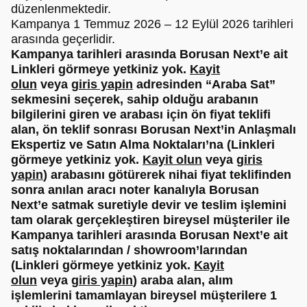
düzenlenmektedir.
Kampanya 1 Temmuz 2026 – 12 Eylül 2026 tarihleri
arasında geçerlidir.
Kampanya tarihleri arasında Borusan Next’e ait
Linkleri görmeye yetkiniz yok.
Kayit
olun
veya
giris yapin
adresinden “Araba Sat”
sekmesini seçerek, sahip olduğu arabanın
bilgilerini giren ve arabası için ön fiyat teklifi
alan, ön teklif sonrası Borusan Next’in Anlaşmalı
Ekspertiz ve Satın Alma Noktaları’na (Linkleri
görmeye yetkiniz yok.
Kayit olun
veya
giris
yapin
) arabasını götürerek nihai fiyat teklifinden
sonra anılan aracı noter kanalıyla Borusan
Next’e satmak suretiyle devir ve teslim işlemini
tam olarak gerçekleştiren bireysel müşteriler ile
Kampanya tarihleri arasında Borusan Next’e ait
satış noktalarından / showroom’larından
(Linkleri görmeye yetkiniz yok.
Kayit
olun
veya
giris yapin
) araba alan, alım
işlemlerini tamamlayan bireysel müşterilere 1