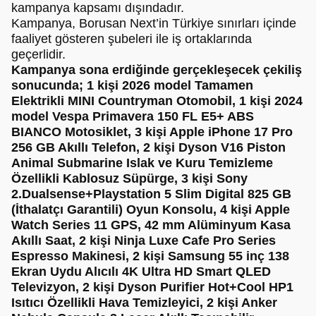
kampanya kapsamı dışındadır.
Kampanya, Borusan Next’in Türkiye sınırları içinde
faaliyet gösteren şubeleri ile iş ortaklarında
geçerlidir.
Kampanya sona erdiğinde gerçekleşecek çekiliş
sonucunda; 1 kişi 2026 model Tamamen
Elektrikli MINI Countryman Otomobil, 1 kişi 2024
model Vespa Primavera 150 FL E5+ ABS
BIANCO Motosiklet, 3 kişi Apple iPhone 17 Pro
256 GB Akıllı Telefon, 2 kişi Dyson V16 Piston
Animal Submarine Islak ve Kuru Temizleme
Özellikli Kablosuz Süpürge, 3 kişi Sony
2.Dualsense+Playstation 5 Slim Digital 825 GB
(İthalatçı Garantili) Oyun Konsolu, 4 kişi Apple
Watch Series 11 GPS, 42 mm Alüminyum Kasa
Akıllı Saat, 2 kişi Ninja Luxe Cafe Pro Series
Espresso Makinesi, 2 kişi Samsung 55 inç 138
Ekran Uydu Alıcılı 4K Ultra HD Smart QLED
Televizyon, 2 kişi Dyson Purifier Hot+Cool HP1
Isıtıcı Özellikli Hava Temizleyici, 2 kişi Anker