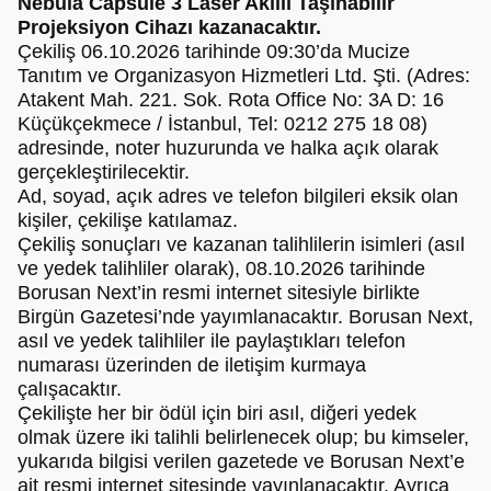
Nebula Capsule 3 Laser Akıllı Taşınabilir
Projeksiyon Cihazı kazanacaktır.
Çekiliş 06.10.2026 tarihinde 09:30’da Mucize
Tanıtım ve Organizasyon Hizmetleri Ltd. Şti. (Adres:
Atakent Mah. 221. Sok. Rota Office No: 3A D: 16
Küçükçekmece / İstanbul, Tel: 0212 275 18 08)
adresinde, noter huzurunda ve halka açık olarak
gerçekleştirilecektir.
Ad, soyad, açık adres ve telefon bilgileri eksik olan
kişiler, çekilişe katılamaz.
Çekiliş sonuçları ve kazanan talihlilerin isimleri (asıl
ve yedek talihliler olarak), 08.10.2026 tarihinde
Borusan Next’in resmi internet sitesiyle birlikte
Birgün Gazetesi’nde yayımlanacaktır. Borusan Next,
asıl ve yedek talihliler ile paylaştıkları telefon
numarası üzerinden de iletişim kurmaya
çalışacaktır.
Çekilişte her bir ödül için biri asıl, diğeri yedek
olmak üzere iki talihli belirlenecek olup; bu kimseler,
yukarıda bilgisi verilen gazetede ve Borusan Next’e
ait resmi internet sitesinde yayınlanacaktır. Ayrıca