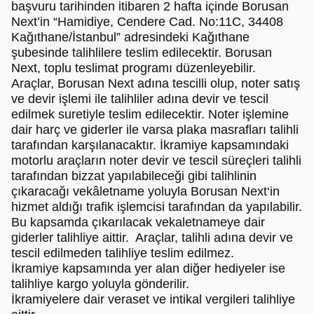
başvuru tarihinden itibaren 2 hafta içinde Borusan
Next’in “Hamidiye, Cendere Cad. No:11C, 34408
Kağıthane/İstanbul” adresindeki Kağıthane
şubesinde talihlilere teslim edilecektir. Borusan
Next, toplu teslimat programı düzenleyebilir.
Araçlar, Borusan Next adına tescilli olup, noter satış
ve devir işlemi ile talihliler adına devir ve tescil
edilmek suretiyle teslim edilecektir. Noter işlemine
dair harç ve giderler ile varsa plaka masrafları talihli
tarafından karşılanacaktır. İkramiye kapsamındaki
motorlu araçların noter devir ve tescil süreçleri talihli
tarafından bizzat yapılabileceği gibi talihlinin
çıkaracağı vekâletname yoluyla Borusan Next‘in
hizmet aldığı trafik işlemcisi tarafından da yapılabilir.
Bu kapsamda çıkarılacak vekaletnameye dair
giderler talihliye aittir. Araçlar, talihli adına devir ve
tescil edilmeden talihliye teslim edilmez.
İkramiye kapsamında yer alan diğer hediyeler ise
talihliye kargo yoluyla gönderilir.
İkramiyelere dair veraset ve intikal vergileri talihliye