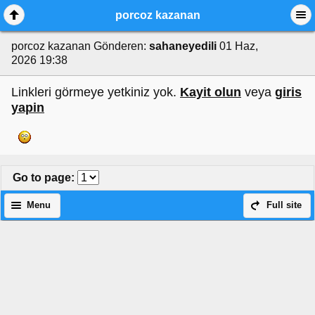
porcoz kazanan
porcoz kazanan
Gönderen:
sahaneyedili
01 Haz,
2026 19:38
Linkleri görmeye yetkiniz yok.
Kayit olun
veya
giris
yapin
Go to page
:
Menu
Full site