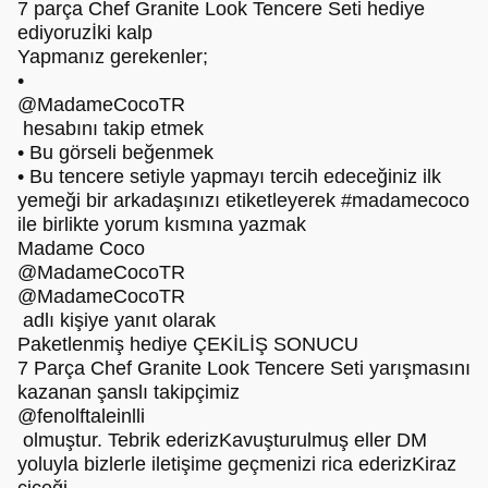
7 parça Chef Granite Look Tencere Seti hediye
ediyoruzİki kalp
Yapmanız gerekenler;
•
@MadameCocoTR
hesabını takip etmek
• Bu görseli beğenmek
• Bu tencere setiyle yapmayı tercih edeceğiniz ilk
yemeği bir arkadaşınızı etiketleyerek #madamecoco
ile birlikte yorum kısmına yazmak
Madame Coco
@MadameCocoTR
@MadameCocoTR
adlı kişiye yanıt olarak
Paketlenmiş hediye ÇEKİLİŞ SONUCU
7 Parça Chef Granite Look Tencere Seti yarışmasını
kazanan şanslı takipçimiz
@fenolftaleinlli
olmuştur. Tebrik ederizKavuşturulmuş eller DM
yoluyla bizlerle iletişime geçmenizi rica ederizKiraz