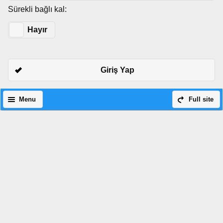
Sürekli bağlı kal:
Evet
Hayır
Giriş Yap
Menu
Full site