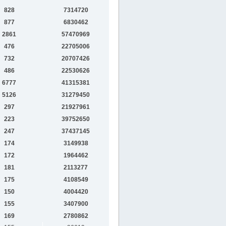
828
7314720
877
6830462
2861
57470969
476
22705006
732
20707426
486
22530626
6777
41315381
5126
31279450
297
21927961
223
39752650
247
37437145
174
3149938
172
1964462
181
2113277
175
4108549
150
4004420
155
3407900
169
2780862