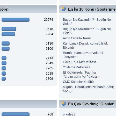
göre)
En İyi 10 Konu (Gösterime
22274
Bugün Ne Kazandım? - Bugün Ne
Geldi?
10618
Bugün Ne Kazandım? - Bugün Ne
Geldi?
9984
Avon Güzellik Perisi
5136
Kampanya Destek Konusu İstek
Bölümü
5100
Hergün Kampanya Üyelerini
Tanıyalım.
2413
Coca-Cola Kırmızı Kasa
2349
Yoklama Defterimiz.
2205
Eti Gülümseten Fabrika
2018
Yardımlaşma Ve Paylaşım
1809
OMO Kadınlar Kulübü
Migros - Gördüklerinize İnanın(Sabit
Konu)
En Çok Çevrimiçi Olanlar
4768
orkide28