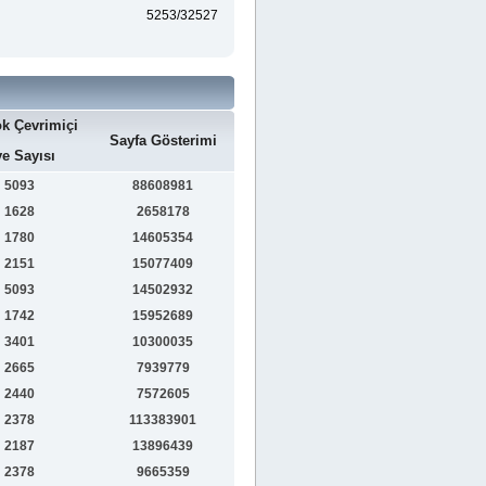
5253/32527
k Çevrimiçi
Sayfa Gösterimi
e Sayısı
5093
88608981
1628
2658178
1780
14605354
2151
15077409
5093
14502932
1742
15952689
3401
10300035
2665
7939779
2440
7572605
2378
113383901
2187
13896439
2378
9665359