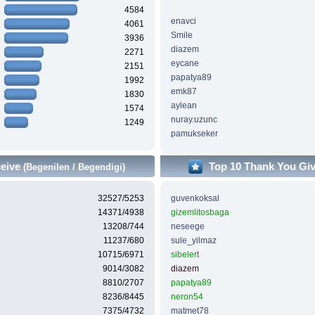
4584
enavci
4061
Smile
3936
diazem
2271
eycane
2151
papatya89
1992
emk87
1830
aylean
1574
nuray.uzunc
1249
pamukseker
ceive
Top 10 Thank You Gi
(Begenilen / Begendigi)
32527/5253
guvenkoksal
14371/4938
gizemlitosbaga
13208/744
neseege
11237/680
sule_yilmaz
10715/6971
sibelert
9014/3082
diazem
8810/2707
papatya89
8236/8445
neron54
7375/4732
matmet78