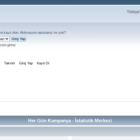
Türkiye
ya
kayıt olun
.
Aktivasyon eposta
nız mı yok?
sini giriniz
m
Takvim
Giriş Yap
Kayıt Ol
Her Gün Kampanya - İstatistik Merkezi