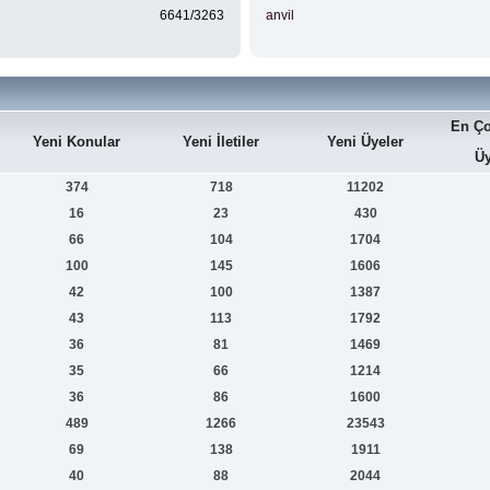
6641/3263
anvil
En Ço
Yeni Konular
Yeni İletiler
Yeni Üyeler
Üy
374
718
11202
16
23
430
66
104
1704
100
145
1606
42
100
1387
43
113
1792
36
81
1469
35
66
1214
36
86
1600
489
1266
23543
69
138
1911
40
88
2044