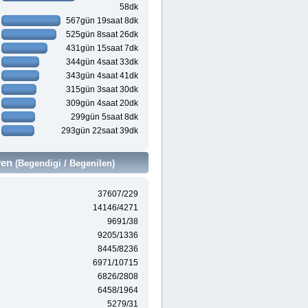
58dk
567gün 19saat 8dk
525gün 8saat 26dk
431gün 15saat 7dk
344gün 4saat 33dk
343gün 4saat 41dk
315gün 3saat 30dk
309gün 4saat 20dk
299gün 5saat 8dk
293gün 22saat 39dk
ven
(Begendigi / Begenilen)
37607/229
14146/4271
9691/38
9205/1336
8445/8236
6971/10715
6826/2808
6458/1964
5279/31