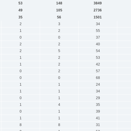
53
148
3849
49
105
2736
35
56
1501
2
3
34
1
2
55
0
0
37
2
2
40
2
5
54
1
2
53
1
2
42
0
2
57
0
0
68
1
1
24
1
1
34
0
1
29
1
4
35
0
1
39
1
1
41
8
8
31