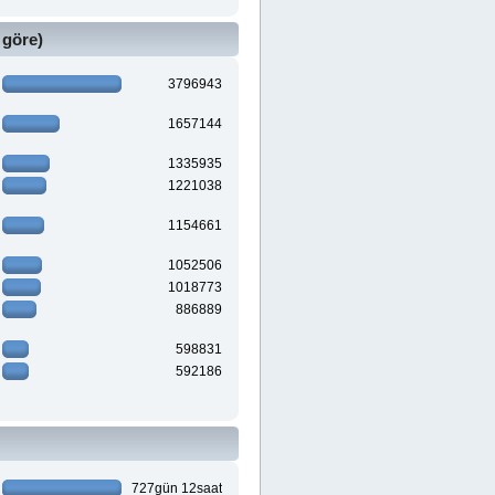
 göre)
3796943
1657144
1335935
1221038
1154661
1052506
1018773
886889
598831
592186
727gün 12saat