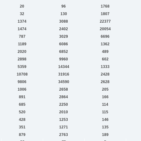
20
96
1768
32
130
1807
1374
3088
22377
1474
2402
20054
787
3029
6696
1189
6086
1362
2020
6852
489
2898
9960
602
5359
14344
1333
10708
31916
2428
9806
34590
2628
1006
2658
205
891
2864
166
685
2250
114
520
2010
115
428
1253
146
351
1271
135
879
2763
189