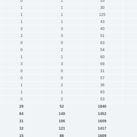
0
1
53
1
1
30
1
1
125
1
1
43
3
3
40
2
3
51
0
0
63
0
2
54
1
1
60
3
3
69
0
0
31
0
0
57
1
2
36
1
1
63
0
2
53
29
52
1840
84
140
1452
31
106
1609
32
121
1417
15
86
1609