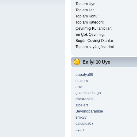
Toplam Üye:
Toplam İleti:
Toplam Konu:
Toplam Kategori:
Çevrimiçi Kullanıcılar:
En Çok Çevrimiçi:
Bugün Çeviriçi Olanlar:
Toplam sayfa gösterimi:
En İyi 10 Üye
papatya89
diazem
anvil
gizemlitosbaga
cilekrecelii
sibelert
Beyondparadise
emk87
calculus07
ayan