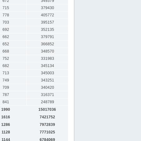
672
349379
715
379430
778
405772
703
395157
692
352135
662
379791
652
366852
668
348570
752
331983
682
345134
713
345003
749
343251
709
340420
787
316371
841
248789
1990
15017036
1616
7421752
1286
7972839
1128
7771025
1144
6784069