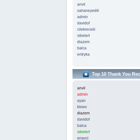
anvil
sahaneyedili
admin
davidof
cilekrecelii
sibelert
diazem
balca
entryka
Top 10 Thank You Re
anvil
admin
ayan
klewx
diazem
davidof
balca
sibelert
enavci