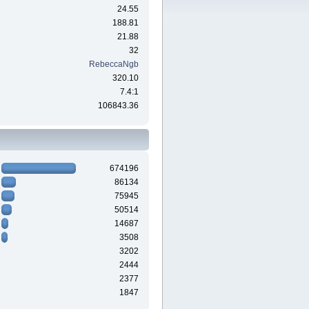
24.55
188.81
21.88
32
RebeccaNgb
320.10
7.4:1
106843.36
674196
86134
75945
50514
14687
3508
3202
2444
2377
1847