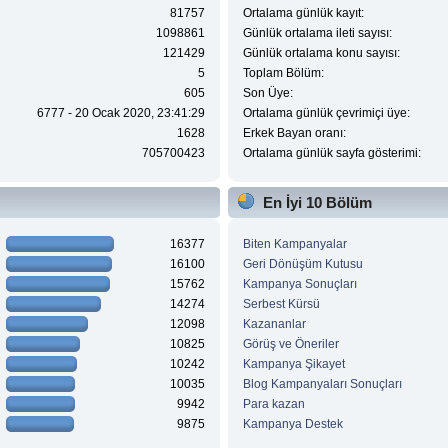
81757
Ortalama günlük kayıt:
1098861
Günlük ortalama ileti sayısı:
121429
Günlük ortalama konu sayısı:
5
Toplam Bölüm:
605
Son Üye:
6777 - 20 Ocak 2020, 23:41:29
Ortalama günlük çevrimiçi üye:
1628
Erkek Bayan oranı:
705700423
Ortalama günlük sayfa gösterimi:
En İyi 10 Bölüm
16377
Biten Kampanyalar
16100
Geri Dönüşüm Kutusu
15762
Kampanya Sonuçları
14274
Serbest Kürsü
12098
Kazananlar
10825
Görüş ve Öneriler
10242
Kampanya Şikayet
10035
Blog Kampanyaları Sonuçları
9942
Para kazan
9875
Kampanya Destek