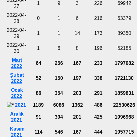
2022-04-
1
9
3
226
69942
27
2022-04-
0
1
6
216
63379
28
2022-04-
1
1
14
173
89350
29
2022-04-
1
6
8
196
52185
30
Mart
64
256
167
233
1797082
2022
Şubat
52
150
197
338
1721130
2022
Ocak
86
354
203
291
1859831
2022
2021
1189
6086
1362
486
22530626
Aralık
91
304
201
425
1996968
2021
Kasım
114
546
167
444
1957715
2021