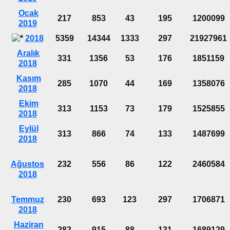
Ocak
217
853
43
195
1200099
2019
2018
5359
14344
1333
297
21927961
Aralık
331
1356
53
176
1851159
2018
Kasım
285
1070
44
169
1358076
2018
Ekim
313
1153
73
179
1525855
2018
Eylül
313
866
74
133
1487699
2018
Ağustos
232
556
86
122
2460584
2018
Temmuz
230
693
123
297
1706871
2018
Haziran
282
915
88
131
1689129