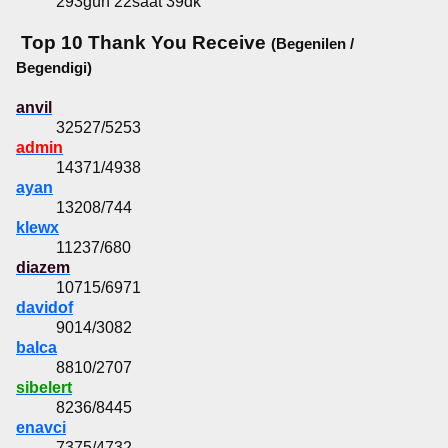
293gün 22saat 39dk
Top 10 Thank You Receive
(Begenilen /
Begendigi)
anvil
32527/5253
admin
14371/4938
ayan
13208/744
klewx
11237/680
diazem
10715/6971
davidof
9014/3082
balca
8810/2707
sibelert
8236/8445
enavci
7375/4732