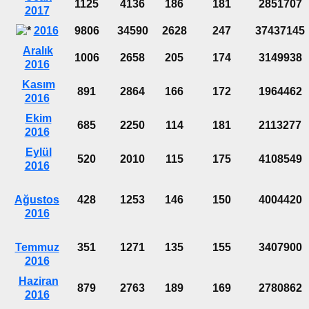
1125
4136
186
181
2851707
2017
2016
9806
34590
2628
247
37437145
Aralık
1006
2658
205
174
3149938
2016
Kasım
891
2864
166
172
1964462
2016
Ekim
685
2250
114
181
2113277
2016
Eylül
520
2010
115
175
4108549
2016
Ağustos
428
1253
146
150
4004420
2016
Temmuz
351
1271
135
155
3407900
2016
Haziran
879
2763
189
169
2780862
2016