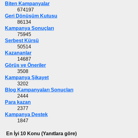
Biten Kampanyalar
674197
Geri Dönüşüm Kutusu
86134
Kampanya Sonuçları
75945
Serbest Kürsü
50514
Kazananlar
14687
Görüş ve Öneriler
3508
Kampanya Şikayet
3202
Blog Kampanyaları Sonuçları
2444
Para kazan
2377
Kampanya Destek
1847
En İyi 10 Konu (Yanıtlara göre)