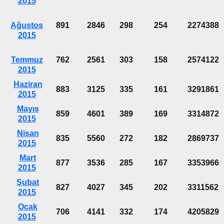
2015
Ağustos
891
2846
298
254
2274388
2015
Temmuz
762
2561
303
158
2574122
2015
Haziran
883
3125
335
161
3291861
2015
Mayıs
859
4601
389
169
3314872
2015
Nisan
835
5560
272
182
2869737
2015
Mart
877
3536
285
167
3353966
2015
Şubat
827
4027
345
202
3311562
2015
Ocak
706
4141
332
174
4205829
2015