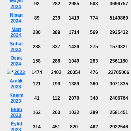
Mayıs
92
282
2985
503
3696757
2024
Nisan
89
239
1419
774
5140869
2024
Mart
280
389
1714
569
2935432
2024
Şubat
238
337
1439
275
1570321
2024
Ocak
158
286
1049
283
2561180
2024
2023
1474
2402
20054
476
22705006
Aralık
121
199
1389
360
3071835
2023
Kasım
41
112
2070
348
2406764
2023
Ekim
162
263
1032
389
2581451
2023
Eylül
314
451
820
462
2922546
2023