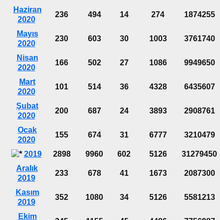
Haziran
236
494
14
274
1874255
2020
Mayıs
230
603
30
1003
3761740
2020
Nisan
166
502
27
1086
9949650
2020
Mart
101
514
36
4328
6435607
2020
Şubat
200
687
24
3893
2908761
2020
Ocak
155
674
31
6777
3210479
2020
2019
2898
9960
602
5126
31279450
Aralık
233
678
41
1673
2087300
2019
Kasım
352
1080
34
5126
5581213
2019
Ekim