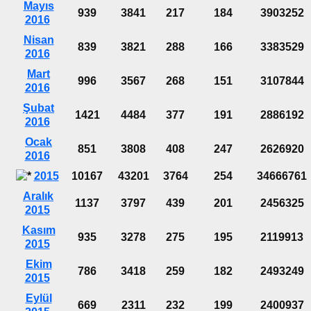
Mayıs
939
3841
217
184
3903252
2016
Nisan
839
3821
288
166
3383529
2016
Mart
996
3567
268
151
3107844
2016
Şubat
1421
4484
377
191
2886192
2016
Ocak
851
3808
408
247
2626920
2016
2015
10167
43201
3764
254
34666761
Aralık
1137
3797
439
201
2456325
2015
Kasım
935
3278
275
195
2119913
2015
Ekim
786
3418
259
182
2493249
2015
Eylül
669
2311
232
199
2400937