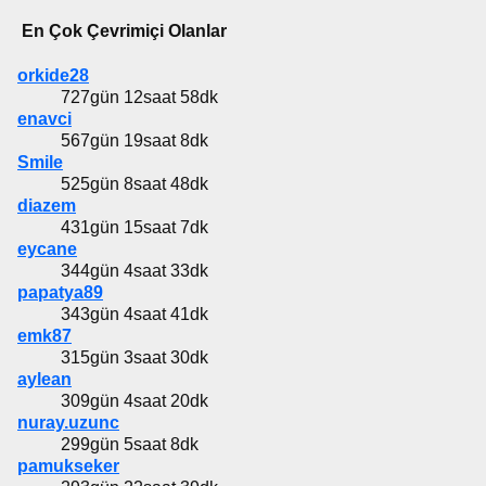
En Çok Çevrimiçi Olanlar
orkide28
727gün 12saat 58dk
enavci
567gün 19saat 8dk
Smile
525gün 8saat 48dk
diazem
431gün 15saat 7dk
eycane
344gün 4saat 33dk
papatya89
343gün 4saat 41dk
emk87
315gün 3saat 30dk
aylean
309gün 4saat 20dk
nuray.uzunc
299gün 5saat 8dk
pamukseker