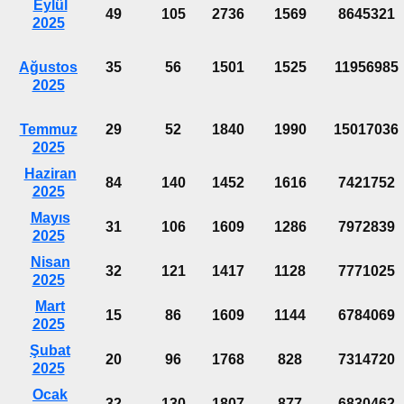
Eylül
49
105
2736
1569
8645321
2025
Ağustos
35
56
1501
1525
11956985
2025
Temmuz
29
52
1840
1990
15017036
2025
Haziran
84
140
1452
1616
7421752
2025
Mayıs
31
106
1609
1286
7972839
2025
Nisan
32
121
1417
1128
7771025
2025
Mart
15
86
1609
1144
6784069
2025
Şubat
20
96
1768
828
7314720
2025
Ocak
32
130
1807
877
6830462