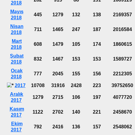
2018
Mayıs
445
1279
132
138
2169357
2018
Nisan
711
1465
247
187
2016584
2018
Mart
608
1479
105
174
1860615
2018
Şubat
832
1467
153
153
1589727
2018
Ocak
777
2045
155
156
2212305
2018
2017
10708
31916
2428
223
39752650
Aralık
1279
2715
106
197
4077720
2017
Kasım
1122
2702
140
221
2458670
2017
Ekim
792
2416
136
157
2548062
2017