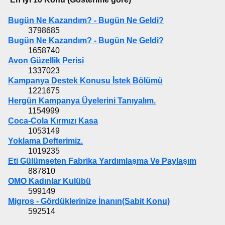
Bugün Ne Kazandım? - Bugün Ne Geldi?
3798685
Bugün Ne Kazandım? - Bugün Ne Geldi?
1658740
Avon Güzellik Perisi
1337023
Kampanya Destek Konusu İstek Bölümü
1221675
Hergün Kampanya Üyelerini Tanıyalım.
1154999
Coca-Cola Kırmızı Kasa
1053149
Yoklama Defterimiz.
1019235
Eti Gülümseten Fabrika Yardımlaşma Ve Paylaşım
887810
OMO Kadınlar Kulübü
599149
Migros - Gördüklerinize İnanın(Sabit Konu)
592514