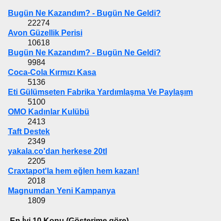
Bugün Ne Kazandım? - Bugün Ne Geldi?
22274
Avon Güzellik Perisi
10618
Bugün Ne Kazandım? - Bugün Ne Geldi?
9984
Coca-Cola Kırmızı Kasa
5136
Eti Gülümseten Fabrika Yardımlaşma Ve Paylaşım
5100
OMO Kadınlar Kulübü
2413
Taft Destek
2349
yakala.co'dan herkese 20tl
2205
Craxtapot'la hem eğlen hem kazan!
2018
Magnumdan Yeni Kampanya
1809
En İyi 10 Konu (Gösterime göre)