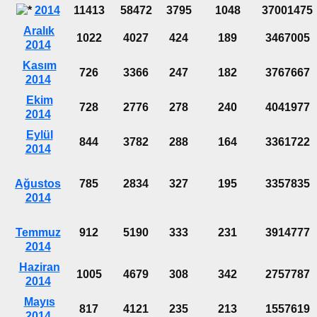
2014
11413
58472
3795
1048
37001475
Aralık
1022
4027
424
189
3467005
2014
Kasım
726
3366
247
182
3767667
2014
Ekim
728
2776
278
240
4041977
2014
Eylül
844
3782
288
164
3361722
2014
Ağustos
785
2834
327
195
3357835
2014
Temmuz
912
5190
333
231
3914777
2014
Haziran
1005
4679
308
342
2757787
2014
Mayıs
817
4121
235
213
1557619
2014