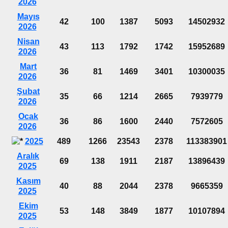
2026
Mayıs
42
100
1387
5093
14502932
2026
Nisan
43
113
1792
1742
15952689
2026
Mart
36
81
1469
3401
10300035
2026
Şubat
35
66
1214
2665
7939779
2026
Ocak
36
86
1600
2440
7572605
2026
2025
489
1266
23543
2378
113383901
Aralık
69
138
1911
2187
13896439
2025
Kasım
40
88
2044
2378
9665359
2025
Ekim
53
148
3849
1877
10107894
2025