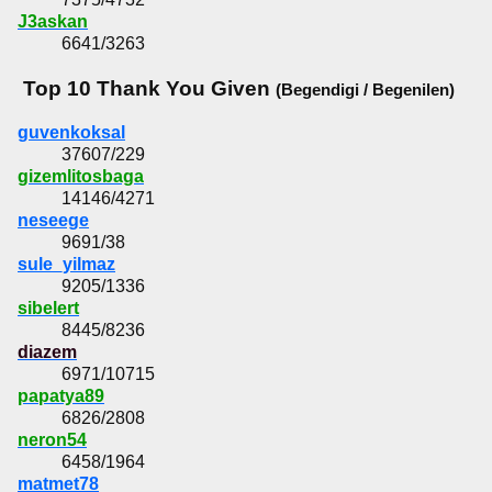
J3askan
6641/3263
Top 10 Thank You Given
(Begendigi / Begenilen)
guvenkoksal
37607/229
gizemlitosbaga
14146/4271
neseege
9691/38
sule_yilmaz
9205/1336
sibelert
8445/8236
diazem
6971/10715
papatya89
6826/2808
neron54
6458/1964
matmet78