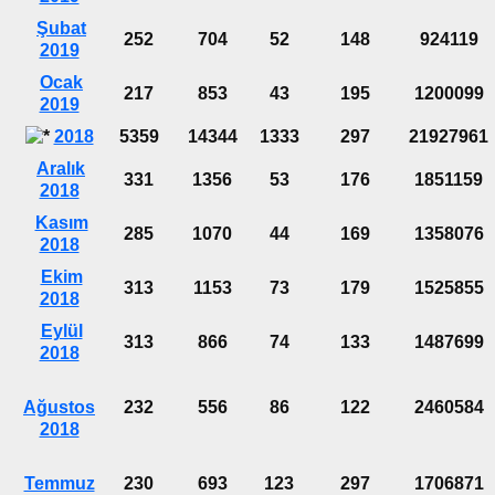
Şubat
252
704
52
148
924119
2019
Ocak
217
853
43
195
1200099
2019
2018
5359
14344
1333
297
21927961
Aralık
331
1356
53
176
1851159
2018
Kasım
285
1070
44
169
1358076
2018
Ekim
313
1153
73
179
1525855
2018
Eylül
313
866
74
133
1487699
2018
Ağustos
232
556
86
122
2460584
2018
Temmuz
230
693
123
297
1706871