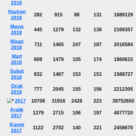
2018
Haziran
282
915
88
131
1689129
2018
Mayıs
445
1279
132
138
2169357
2018
Nisan
711
1465
247
187
2016584
2018
Mart
608
1479
105
174
1860615
2018
Şubat
832
1467
153
153
1589727
2018
Ocak
777
2045
155
156
2212305
2018
2017
10708
31916
2428
223
39752650
Aralık
1279
2715
106
197
4077720
2017
Kasım
1122
2702
140
221
2458670
2017