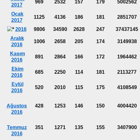
969
2532
157
179
5002562
2017
Ocak
1125
4136
186
181
2851707
2017
2016
9806
34590
2628
247
37437145
Aralık
1006
2658
205
174
3149938
2016
Kasım
891
2864
166
172
1964462
2016
Ekim
685
2250
114
181
2113277
2016
Eylül
520
2010
115
175
4108549
2016
Ağustos
428
1253
146
150
4004420
2016
Temmuz
351
1271
135
155
3407900
2016