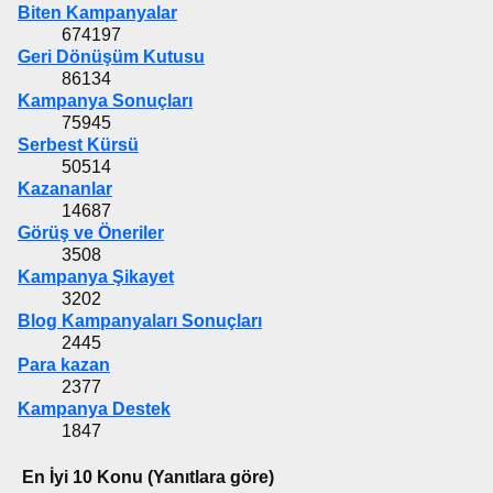
Biten Kampanyalar
674197
Geri Dönüşüm Kutusu
86134
Kampanya Sonuçları
75945
Serbest Kürsü
50514
Kazananlar
14687
Görüş ve Öneriler
3508
Kampanya Şikayet
3202
Blog Kampanyaları Sonuçları
2445
Para kazan
2377
Kampanya Destek
1847
En İyi 10 Konu (Yanıtlara göre)