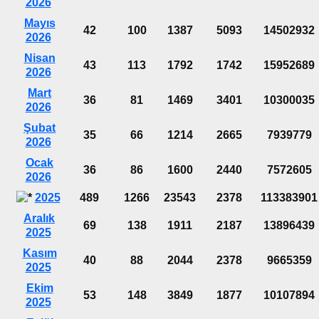
2026
Mayıs
42
100
1387
5093
14502932
2026
Nisan
43
113
1792
1742
15952689
2026
Mart
36
81
1469
3401
10300035
2026
Şubat
35
66
1214
2665
7939779
2026
Ocak
36
86
1600
2440
7572605
2026
2025
489
1266
23543
2378
113383901
Aralık
69
138
1911
2187
13896439
2025
Kasım
40
88
2044
2378
9665359
2025
Ekim
53
148
3849
1877
10107894
2025