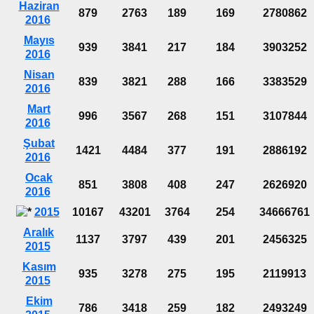
Haziran
879
2763
189
169
2780862
2016
Mayıs
939
3841
217
184
3903252
2016
Nisan
839
3821
288
166
3383529
2016
Mart
996
3567
268
151
3107844
2016
Şubat
1421
4484
377
191
2886192
2016
Ocak
851
3808
408
247
2626920
2016
2015
10167
43201
3764
254
34666761
Aralık
1137
3797
439
201
2456325
2015
Kasım
935
3278
275
195
2119913
2015
Ekim
786
3418
259
182
2493249