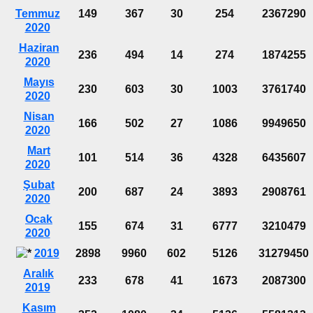
Temmuz
149
367
30
254
2367290
2020
Haziran
236
494
14
274
1874255
2020
Mayıs
230
603
30
1003
3761740
2020
Nisan
166
502
27
1086
9949650
2020
Mart
101
514
36
4328
6435607
2020
Şubat
200
687
24
3893
2908761
2020
Ocak
155
674
31
6777
3210479
2020
2019
2898
9960
602
5126
31279450
Aralık
233
678
41
1673
2087300
2019
Kasım