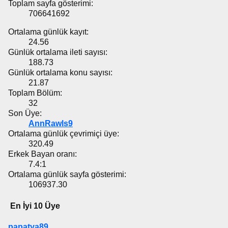
Toplam sayfa gösterimi:
706641692
Ortalama günlük kayıt:
24.56
Günlük ortalama ileti sayısı:
188.73
Günlük ortalama konu sayısı:
21.87
Toplam Bölüm:
32
Son Üye:
AnnRawls9
Ortalama günlük çevrimiçi üye:
320.49
Erkek Bayan oranı:
7.4:1
Ortalama günlük sayfa gösterimi:
106937.30
En İyi 10 Üye
papatya89