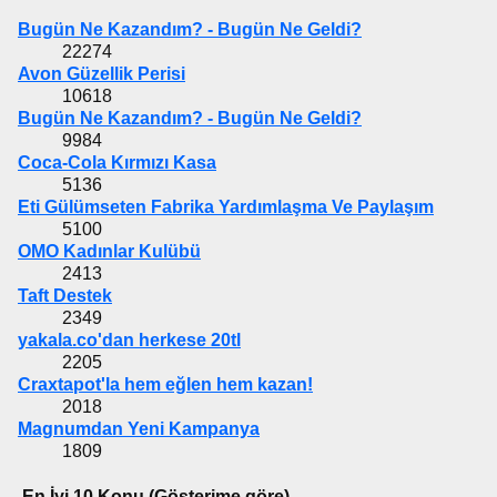
Bugün Ne Kazandım? - Bugün Ne Geldi?
22274
Avon Güzellik Perisi
10618
Bugün Ne Kazandım? - Bugün Ne Geldi?
9984
Coca-Cola Kırmızı Kasa
5136
Eti Gülümseten Fabrika Yardımlaşma Ve Paylaşım
5100
OMO Kadınlar Kulübü
2413
Taft Destek
2349
yakala.co'dan herkese 20tl
2205
Craxtapot'la hem eğlen hem kazan!
2018
Magnumdan Yeni Kampanya
1809
En İyi 10 Konu (Gösterime göre)