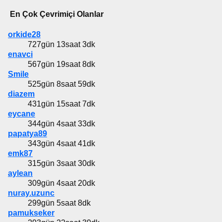
En Çok Çevrimiçi Olanlar
orkide28
727gün 13saat 3dk
enavci
567gün 19saat 8dk
Smile
525gün 8saat 59dk
diazem
431gün 15saat 7dk
eycane
344gün 4saat 33dk
papatya89
343gün 4saat 41dk
emk87
315gün 3saat 30dk
aylean
309gün 4saat 20dk
nuray.uzunc
299gün 5saat 8dk
pamukseker