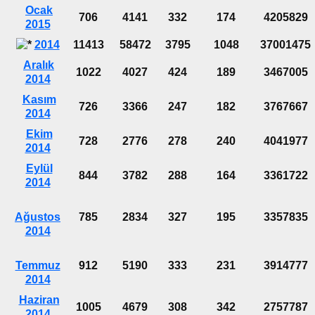
Ocak
706
4141
332
174
4205829
2015
2014
11413
58472
3795
1048
37001475
Aralık
1022
4027
424
189
3467005
2014
Kasım
726
3366
247
182
3767667
2014
Ekim
728
2776
278
240
4041977
2014
Eylül
844
3782
288
164
3361722
2014
Ağustos
785
2834
327
195
3357835
2014
Temmuz
912
5190
333
231
3914777
2014
Haziran
1005
4679
308
342
2757787
2014