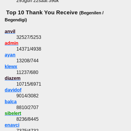
293gün 22saat 39dk
Top 10 Thank You Receive
(Begenilen /
Begendigi)
anvil
32527/5253
admin
14371/4938
ayan
13208/744
klewx
11237/680
diazem
10715/6971
davidof
9014/3082
balca
8810/2707
sibelert
8236/8445
enavci
7375/4732