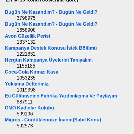
Bugün Ne Kazandım? - Bugün Ne Geldi?
3798975
Bugün Ne Kazandım? - Bugün Ne Geldi?
1658908
Avon Güzellik Perisi
1337132
Kampanya Destek Konusu İstek Bölümü
1221832
Hergün Kampanya Üyelerini Tanıyalım.
1155185
Coca-Cola Kırmızı Kasa
1053235
Yoklama Defterimiz.
1019398
Eti Gülümseten Fabrika Yardımlaşma Ve Paylaşım
887911
OMO Kadınlar Kulübü
599196
Migros - Gördüklerinize İnanın(Sabit Konu)
592573