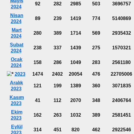
Mayıs
92
282
2985
503
3696757
2024
Nisan
89
239
1419
774
5140869
2024
Mart
280
389
1714
569
2935432
2024
Şubat
238
337
1439
275
1570321
2024
Ocak
158
286
1049
283
2561180
2024
2023
1474
2402
20054
476
22705006
Aralık
121
199
1389
360
3071835
2023
Kasım
41
112
2070
348
2406764
2023
Ekim
162
263
1032
389
2581451
2023
Eylül
314
451
820
462
2922546
2023