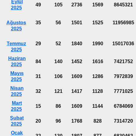
Eylül
49
105
2736
1569
8645321
2025
Ağustos
35
56
1501
1525
11956985
2025
Temmuz
29
52
1840
1990
15017036
2025
Haziran
84
140
1452
1616
7421752
2025
Mayıs
31
106
1609
1286
7972839
2025
Nisan
32
121
1417
1128
7771025
2025
Mart
15
86
1609
1144
6784069
2025
Şubat
20
96
1768
828
7314720
2025
Ocak
32
130
1807
877
6830462