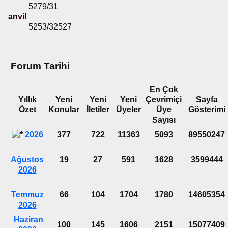
5279/31
anvil
5253/32527
Forum Tarihi
En Çok
Yıllık
Yeni
Yeni
Yeni
Çevrimiçi
Sayfa
Özet
Konular
İletiler
Üyeler
Üye
Gösterimi
Sayısı
2026
377
722
11363
5093
89550247
Ağustos
19
27
591
1628
3599444
2026
Temmuz
66
104
1704
1780
14605354
2026
Haziran
100
145
1606
2151
15077409