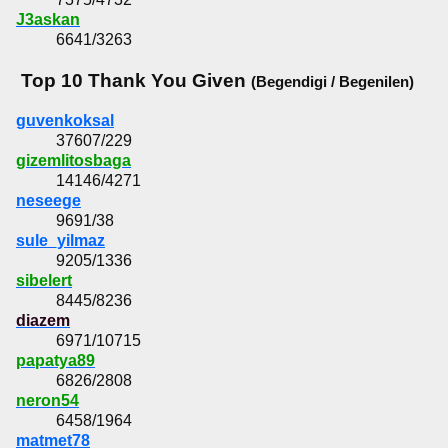
J3askan
6641/3263
Top 10 Thank You Given
(Begendigi / Begenilen)
guvenkoksal
37607/229
gizemlitosbaga
14146/4271
neseege
9691/38
sule_yilmaz
9205/1336
sibelert
8445/8236
diazem
6971/10715
papatya89
6826/2808
neron54
6458/1964
matmet78