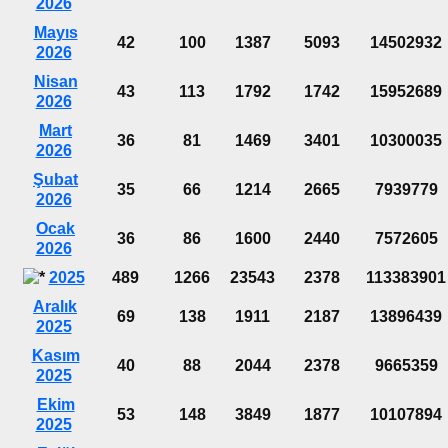
2026
Mayıs
42
100
1387
5093
14502932
2026
Nisan
43
113
1792
1742
15952689
2026
Mart
36
81
1469
3401
10300035
2026
Şubat
35
66
1214
2665
7939779
2026
Ocak
36
86
1600
2440
7572605
2026
2025
489
1266
23543
2378
113383901
Aralık
69
138
1911
2187
13896439
2025
Kasım
40
88
2044
2378
9665359
2025
Ekim
53
148
3849
1877
10107894
2025