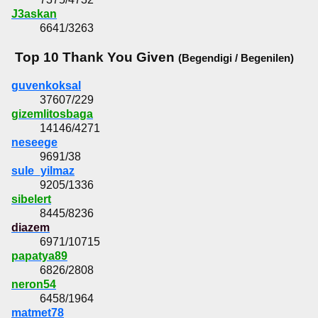
J3askan
6641/3263
Top 10 Thank You Given
(Begendigi / Begenilen)
guvenkoksal
37607/229
gizemlitosbaga
14146/4271
neseege
9691/38
sule_yilmaz
9205/1336
sibelert
8445/8236
diazem
6971/10715
papatya89
6826/2808
neron54
6458/1964
matmet78