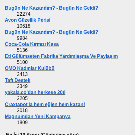
Bugün Ne Kazandım? - Bugün Ne Geldi?
22274
Avon Güzellik Perisi
10618
Bugün Ne Kazandım? - Bugün Ne Geldi?
9984
Coca-Cola Kırmızı Kasa
5136
Eti Gülümseten Fabrika Yardımlaşma Ve Paylaşım
5100
OMO Kadınlar Kulübü
2413
Taft Destek
2349
yakala.co'dan herkese 20tl
2205
Craxtapot'la hem eğlen hem kazan!
2018
Magnumdan Yeni Kampanya
1809
En İyi 10 Konu (Gösterime göre)