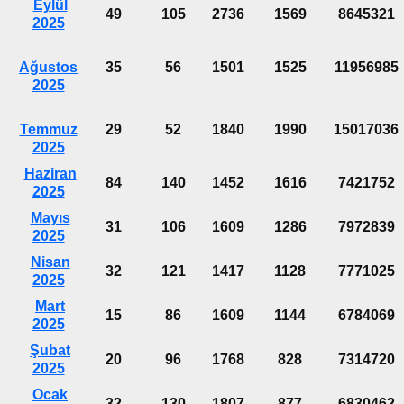
Eylül
49
105
2736
1569
8645321
2025
Ağustos
35
56
1501
1525
11956985
2025
Temmuz
29
52
1840
1990
15017036
2025
Haziran
84
140
1452
1616
7421752
2025
Mayıs
31
106
1609
1286
7972839
2025
Nisan
32
121
1417
1128
7771025
2025
Mart
15
86
1609
1144
6784069
2025
Şubat
20
96
1768
828
7314720
2025
Ocak
32
130
1807
877
6830462