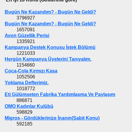
Bugün Ne Kazandım? - Bugün Ne Geldi?
3796927
Bugün Ne Kazandım? - Bugün Ne Geldi?
1657091
Avon Güzellik Perisi
1335921
Kampanya Destek Konusu İstek Bölümü
1221033
Hergün Kampanya Üyelerini Tanıyalım.
1154660
Coca-Cola Kırmızı Kasa
1052506
Yoklama Defterimiz.
1018772
Eti Gülümseten Fabrika Yardımlaşma Ve Paylaşım
886871
OMO Kadınlar Kulübü
598829
Migros - Gördüklerinize İnanın(Sabit Konu)
592185