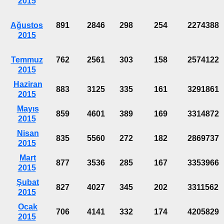
2015
Ağustos
891
2846
298
254
2274388
2015
Temmuz
762
2561
303
158
2574122
2015
Haziran
883
3125
335
161
3291861
2015
Mayıs
859
4601
389
169
3314872
2015
Nisan
835
5560
272
182
2869737
2015
Mart
877
3536
285
167
3353966
2015
Şubat
827
4027
345
202
3311562
2015
Ocak
706
4141
332
174
4205829
2015