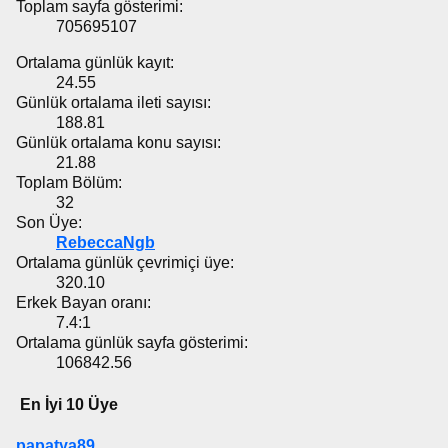
Toplam sayfa gösterimi:
705695107
Ortalama günlük kayıt:
24.55
Günlük ortalama ileti sayısı:
188.81
Günlük ortalama konu sayısı:
21.88
Toplam Bölüm:
32
Son Üye:
RebeccaNgb
Ortalama günlük çevrimiçi üye:
320.10
Erkek Bayan oranı:
7.4:1
Ortalama günlük sayfa gösterimi:
106842.56
En İyi 10 Üye
papatya89