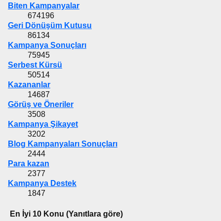
Biten Kampanyalar
674196
Geri Dönüşüm Kutusu
86134
Kampanya Sonuçları
75945
Serbest Kürsü
50514
Kazananlar
14687
Görüş ve Öneriler
3508
Kampanya Şikayet
3202
Blog Kampanyaları Sonuçları
2444
Para kazan
2377
Kampanya Destek
1847
En İyi 10 Konu (Yanıtlara göre)