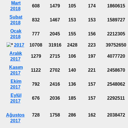
Mart
608
1479
105
174
1860615
2018
Şubat
832
1467
153
153
1589727
2018
Ocak
777
2045
155
156
2212305
2018
2017
10708
31916
2428
223
39752650
Aralık
1279
2715
106
197
4077720
2017
Kasım
1122
2702
140
221
2458670
2017
Ekim
792
2416
136
157
2548062
2017
Eylül
676
2036
185
157
2292511
2017
Ağustos
728
1758
286
162
2038472
2017