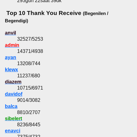
293gün 22saat 39dk
Top 10 Thank You Receive
(Begenilen /
Begendigi)
anvil
32527/5253
admin
14371/4938
ayan
13208/744
klewx
11237/680
diazem
10715/6971
davidof
9014/3082
balca
8810/2707
sibelert
8236/8445
enavci
7375/4732