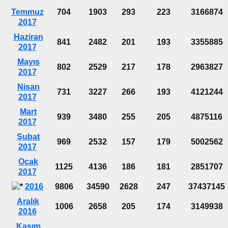
Temmuz
704
1903
293
223
3166874
2017
Haziran
841
2482
201
193
3355885
2017
Mayıs
802
2529
217
178
2963827
2017
Nisan
731
3227
266
193
4121244
2017
Mart
939
3480
255
205
4875116
2017
Şubat
969
2532
157
179
5002562
2017
Ocak
1125
4136
186
181
2851707
2017
2016
9806
34590
2628
247
37437145
Aralık
1006
2658
205
174
3149938
2016
Kasım