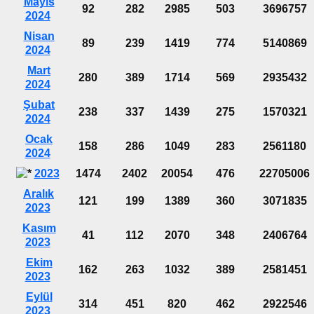
Mayıs
92
282
2985
503
3696757
2024
Nisan
89
239
1419
774
5140869
2024
Mart
280
389
1714
569
2935432
2024
Şubat
238
337
1439
275
1570321
2024
Ocak
158
286
1049
283
2561180
2024
2023
1474
2402
20054
476
22705006
Aralık
121
199
1389
360
3071835
2023
Kasım
41
112
2070
348
2406764
2023
Ekim
162
263
1032
389
2581451
2023
Eylül
314
451
820
462
2922546
2023