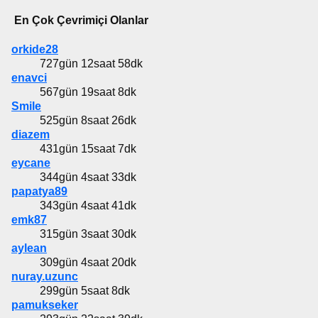
En Çok Çevrimiçi Olanlar
orkide28
727gün 12saat 58dk
enavci
567gün 19saat 8dk
Smile
525gün 8saat 26dk
diazem
431gün 15saat 7dk
eycane
344gün 4saat 33dk
papatya89
343gün 4saat 41dk
emk87
315gün 3saat 30dk
aylean
309gün 4saat 20dk
nuray.uzunc
299gün 5saat 8dk
pamukseker