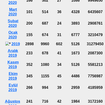
166
502
27
1086
9949650
2020
Mart
101
514
36
4328
6435607
2020
Şubat
200
687
24
3893
2908761
2020
Ocak
155
674
31
6777
3210479
2020
2019
2898
9960
602
5126
31279450
Aralık
233
678
41
1673
2087300
2019
Kasım
352
1080
34
5126
5581213
2019
Ekim
345
1155
45
4486
7756987
2019
Eylül
266
994
39
2959
4185959
2019
Ağustos
241
716
42
1984
3172160