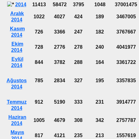
2014
11413
58472
3795
1048
37001475
Aralık
1022
4027
424
189
3467005
2014
Kasım
726
3366
247
182
3767667
2014
Ekim
728
2776
278
240
4041977
2014
Eylül
844
3782
288
164
3361722
2014
Ağustos
785
2834
327
195
3357835
2014
Temmuz
912
5190
333
231
3914777
2014
Haziran
1005
4679
308
342
2757787
2014
Mayıs
817
4121
235
213
1557619
2014