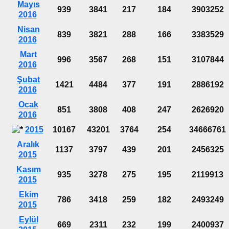
Mayıs
939
3841
217
184
3903252
2016
Nisan
839
3821
288
166
3383529
2016
Mart
996
3567
268
151
3107844
2016
Şubat
1421
4484
377
191
2886192
2016
Ocak
851
3808
408
247
2626920
2016
2015
10167
43201
3764
254
34666761
Aralık
1137
3797
439
201
2456325
2015
Kasım
935
3278
275
195
2119913
2015
Ekim
786
3418
259
182
2493249
2015
Eylül
669
2311
232
199
2400937