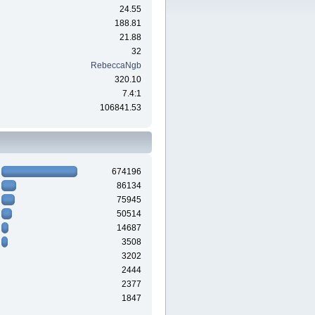
24.55
188.81
21.88
32
RebeccaNgb
320.10
7.4:1
106841.53
674196
86134
75945
50514
14687
3508
3202
2444
2377
1847