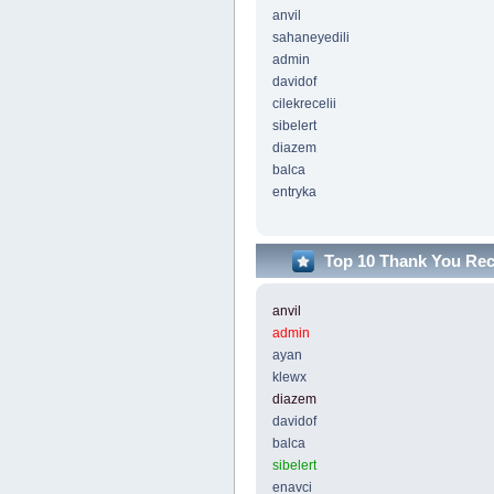
anvil
sahaneyedili
admin
davidof
cilekrecelii
sibelert
diazem
balca
entryka
Top 10 Thank You Re
anvil
admin
ayan
klewx
diazem
davidof
balca
sibelert
enavci