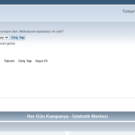
Türkiye
ya
kayıt olun
.
Aktivasyon eposta
nız mı yok?
sini giriniz
m
Takvim
Giriş Yap
Kayıt Ol
Her Gün Kampanya - İstatistik Merkezi