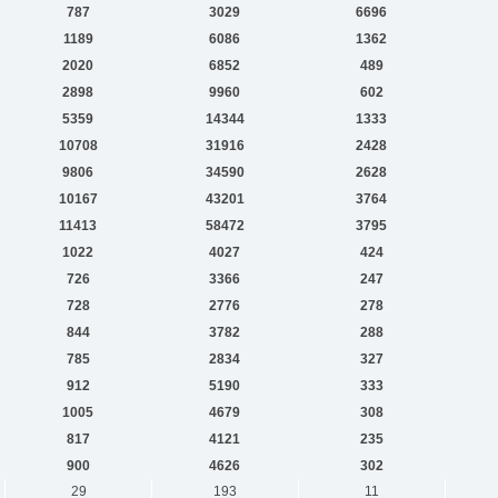
787
3029
6696
1189
6086
1362
2020
6852
489
2898
9960
602
5359
14344
1333
10708
31916
2428
9806
34590
2628
10167
43201
3764
11413
58472
3795
1022
4027
424
726
3366
247
728
2776
278
844
3782
288
785
2834
327
912
5190
333
1005
4679
308
817
4121
235
900
4626
302
29
193
11