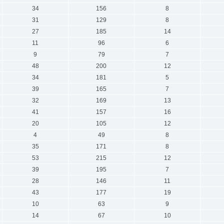
34
156
8
31
129
8
27
185
14
11
96
6
9
79
7
48
200
12
34
181
5
39
165
7
32
169
13
41
157
16
20
105
12
4
49
8
35
171
8
53
215
12
39
195
7
28
146
11
43
177
19
10
63
9
14
67
10