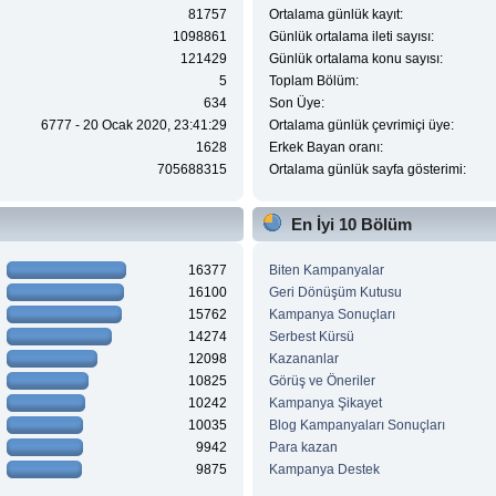
81757
Ortalama günlük kayıt:
1098861
Günlük ortalama ileti sayısı:
121429
Günlük ortalama konu sayısı:
5
Toplam Bölüm:
634
Son Üye:
6777 - 20 Ocak 2020, 23:41:29
Ortalama günlük çevrimiçi üye:
1628
Erkek Bayan oranı:
705688315
Ortalama günlük sayfa gösterimi:
En İyi 10 Bölüm
16377
Biten Kampanyalar
16100
Geri Dönüşüm Kutusu
15762
Kampanya Sonuçları
14274
Serbest Kürsü
12098
Kazananlar
10825
Görüş ve Öneriler
10242
Kampanya Şikayet
10035
Blog Kampanyaları Sonuçları
9942
Para kazan
9875
Kampanya Destek