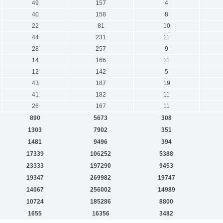
49
157
4
40
158
8
22
81
10
44
231
11
28
257
9
14
166
11
12
142
5
43
187
19
41
182
11
26
167
11
890
5673
308
1303
7902
351
1481
9496
394
17339
106252
5388
23333
197290
9453
19347
269982
19747
14067
256002
14989
10724
185286
8800
1655
16356
3482