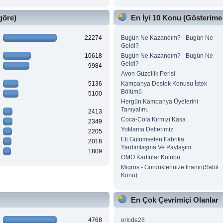
göre)
En İyi 10 Konu (Gösterime
22274
Bugün Ne Kazandım? - Bugün Ne
Geldi?
10618
Bugün Ne Kazandım? - Bugün Ne
Geldi?
9984
Avon Güzellik Perisi
5136
Kampanya Destek Konusu İstek
Bölümü
5100
Hergün Kampanya Üyelerini
Tanıyalım.
2413
Coca-Cola Kırmızı Kasa
2349
Yoklama Defterimiz.
2205
Eti Gülümseten Fabrika
2018
Yardımlaşma Ve Paylaşım
1809
OMO Kadınlar Kulübü
Migros - Gördüklerinize İnanın(Sabit
Konu)
En Çok Çevrimiçi Olanlar
4768
orkide28