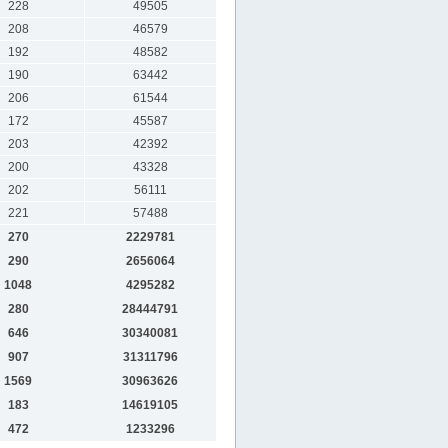
228
49505
208
46579
192
48582
190
63442
206
61544
172
45587
203
42392
200
43328
202
56111
221
57488
270
2229781
290
2656064
1048
4295282
280
28444791
646
30340081
907
31311796
1569
30963626
183
14619105
472
1233296