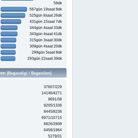
58dk
567gün 19saat 8dk
525gün 8saat 26dk
431gün 15saat 7dk
344gün 4saat 33dk
343gün 4saat 41dk
315gün 3saat 30dk
309gün 4saat 20dk
299gün 5saat 8dk
293gün 22saat 39dk
ven
(Begendigi / Begenilen)
37607/229
14146/4271
9691/38
9205/1336
8445/8236
6971/10715
6826/2808
6458/1964
5279/31