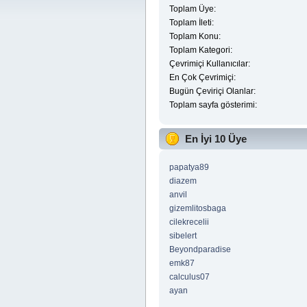
Toplam Üye:
Toplam İleti:
Toplam Konu:
Toplam Kategori:
Çevrimiçi Kullanıcılar:
En Çok Çevrimiçi:
Bugün Çeviriçi Olanlar:
Toplam sayfa gösterimi:
En İyi 10 Üye
papatya89
diazem
anvil
gizemlitosbaga
cilekrecelii
sibelert
Beyondparadise
emk87
calculus07
ayan