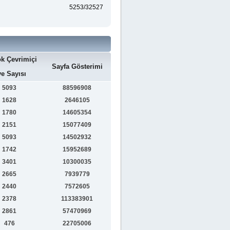
5253/32527
k Çevrimiçi
Sayfa Gösterimi
e Sayısı
5093
88596908
1628
2646105
1780
14605354
2151
15077409
5093
14502932
1742
15952689
3401
10300035
2665
7939779
2440
7572605
2378
113383901
2861
57470969
476
22705006