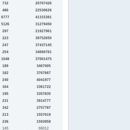
732
20707426
486
22530626
6777
41315381
5126
31279450
297
21927961
223
39752650
247
37437145
254
34666761
1048
37001475
189
3467005
182
3767667
240
4041977
164
3361722
195
3357835
231
3914777
342
2757787
213
1557619
236
1593959
145
66012