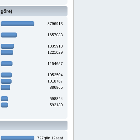
 göre)
3796913
1657083
1335918
1221029
1154657
1052504
1018767
886865
598824
592180
727gün 12saat