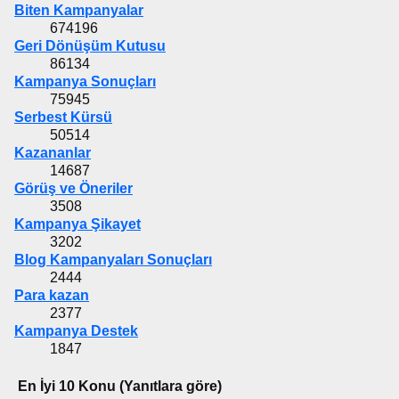
Biten Kampanyalar
674196
Geri Dönüşüm Kutusu
86134
Kampanya Sonuçları
75945
Serbest Kürsü
50514
Kazananlar
14687
Görüş ve Öneriler
3508
Kampanya Şikayet
3202
Blog Kampanyaları Sonuçları
2444
Para kazan
2377
Kampanya Destek
1847
En İyi 10 Konu (Yanıtlara göre)