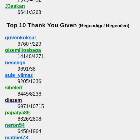
J3askan
6641/3263
Top 10 Thank You Given
(Begendigi / Begenilen)
guvenkoksal
37607/229
gizemlitosbaga
14146/4271
neseege
9691/38
sule_yilmaz
9205/1336
sibelert
8445/8236
diazem
6971/10715
papatya89
6826/2808
neron54
6458/1964
matmet78