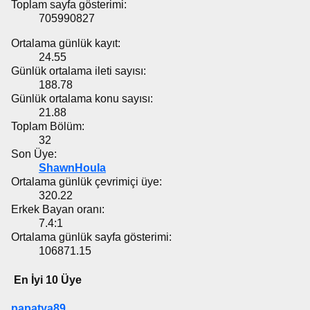
Toplam sayfa gösterimi:
705990827
Ortalama günlük kayıt:
24.55
Günlük ortalama ileti sayısı:
188.78
Günlük ortalama konu sayısı:
21.88
Toplam Bölüm:
32
Son Üye:
ShawnHoula
Ortalama günlük çevrimiçi üye:
320.22
Erkek Bayan oranı:
7.4:1
Ortalama günlük sayfa gösterimi:
106871.15
En İyi 10 Üye
papatya89