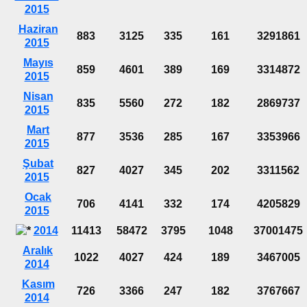
2015
Haziran
883
3125
335
161
3291861
2015
Mayıs
859
4601
389
169
3314872
2015
Nisan
835
5560
272
182
2869737
2015
Mart
877
3536
285
167
3353966
2015
Şubat
827
4027
345
202
3311562
2015
Ocak
706
4141
332
174
4205829
2015
2014
11413
58472
3795
1048
37001475
Aralık
1022
4027
424
189
3467005
2014
Kasım
726
3366
247
182
3767667
2014