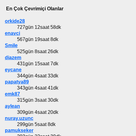
En Çok Çevrimiçi Olanlar
orkide28
727gün 12saat 58dk
enavci
567gün 19saat 8dk
Smile
525gün 8saat 26dk
diazem
431gün 15saat 7dk
eycane
344gün 4saat 33dk
papatya89
343gün 4saat 41dk
emk87
315gün 3saat 30dk
aylean
309gün 4saat 20dk
nuray.uzunc
299gün 5saat 8dk
pamukseker