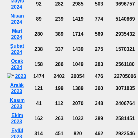
Mayıs
92
282
2985
503
3696757
2024
Nisan
89
239
1419
774
5140869
2024
Mart
280
389
1714
569
2935432
2024
Şubat
238
337
1439
275
1570321
2024
Ocak
158
286
1049
283
2561180
2024
2023
1474
2402
20054
476
22705006
Aralık
121
199
1389
360
3071835
2023
Kasım
41
112
2070
348
2406764
2023
Ekim
162
263
1032
389
2581451
2023
Eylül
314
451
820
462
2922546
2023