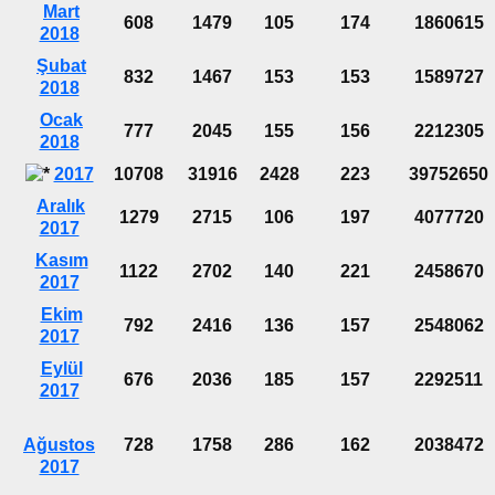
Mart
608
1479
105
174
1860615
2018
Şubat
832
1467
153
153
1589727
2018
Ocak
777
2045
155
156
2212305
2018
2017
10708
31916
2428
223
39752650
Aralık
1279
2715
106
197
4077720
2017
Kasım
1122
2702
140
221
2458670
2017
Ekim
792
2416
136
157
2548062
2017
Eylül
676
2036
185
157
2292511
2017
Ağustos
728
1758
286
162
2038472
2017