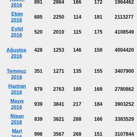
891
2864
166
172
1964462
2016
Ekim
685
2250
114
181
2113277
2016
Eylül
520
2010
115
175
4108549
2016
Ağustos
428
1253
146
150
4004420
2016
Temmuz
351
1271
135
155
3407900
2016
Haziran
879
2763
189
169
2780862
2016
Mayıs
939
3841
217
184
3903252
2016
Nisan
839
3821
288
166
3383529
2016
Mart
996
3567
268
151
3107844