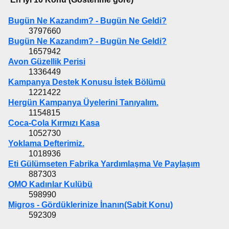
Bugün Ne Kazandım? - Bugün Ne Geldi?
3797660
Bugün Ne Kazandım? - Bugün Ne Geldi?
1657942
Avon Güzellik Perisi
1336449
Kampanya Destek Konusu İstek Bölümü
1221422
Hergün Kampanya Üyelerini Tanıyalım.
1154815
Coca-Cola Kırmızı Kasa
1052730
Yoklama Defterimiz.
1018936
Eti Gülümseten Fabrika Yardımlaşma Ve Paylaşım
887303
OMO Kadınlar Kulübü
598990
Migros - Gördüklerinize İnanın(Sabit Konu)
592309