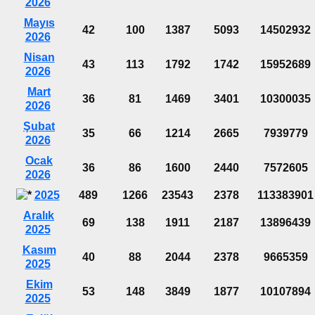
2026
Mayıs
42
100
1387
5093
14502932
2026
Nisan
43
113
1792
1742
15952689
2026
Mart
36
81
1469
3401
10300035
2026
Şubat
35
66
1214
2665
7939779
2026
Ocak
36
86
1600
2440
7572605
2026
2025
489
1266
23543
2378
113383901
Aralık
69
138
1911
2187
13896439
2025
Kasım
40
88
2044
2378
9665359
2025
Ekim
53
148
3849
1877
10107894
2025