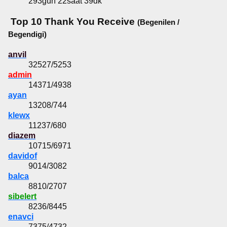
293gün 22saat 39dk
Top 10 Thank You Receive
(Begenilen /
Begendigi)
anvil
32527/5253
admin
14371/4938
ayan
13208/744
klewx
11237/680
diazem
10715/6971
davidof
9014/3082
balca
8810/2707
sibelert
8236/8445
enavci
7375/4732