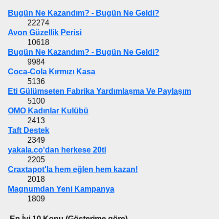
Bugün Ne Kazandım? - Bugün Ne Geldi?
22274
Avon Güzellik Perisi
10618
Bugün Ne Kazandım? - Bugün Ne Geldi?
9984
Coca-Cola Kırmızı Kasa
5136
Eti Gülümseten Fabrika Yardımlaşma Ve Paylaşım
5100
OMO Kadınlar Kulübü
2413
Taft Destek
2349
yakala.co'dan herkese 20tl
2205
Craxtapot'la hem eğlen hem kazan!
2018
Magnumdan Yeni Kampanya
1809
En İyi 10 Konu (Gösterime göre)