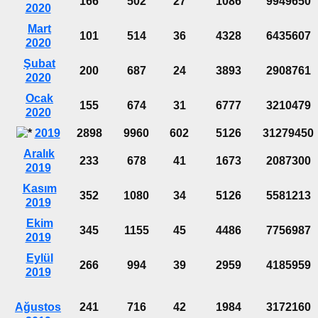
166
502
27
1086
9949650
2020
Mart
101
514
36
4328
6435607
2020
Şubat
200
687
24
3893
2908761
2020
Ocak
155
674
31
6777
3210479
2020
2019
2898
9960
602
5126
31279450
Aralık
233
678
41
1673
2087300
2019
Kasım
352
1080
34
5126
5581213
2019
Ekim
345
1155
45
4486
7756987
2019
Eylül
266
994
39
2959
4185959
2019
Ağustos
241
716
42
1984
3172160