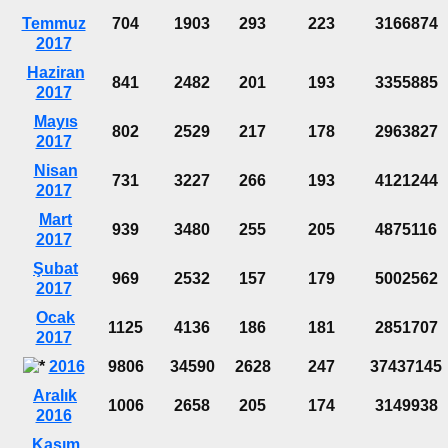
Temmuz
704
1903
293
223
3166874
2017
Haziran
841
2482
201
193
3355885
2017
Mayıs
802
2529
217
178
2963827
2017
Nisan
731
3227
266
193
4121244
2017
Mart
939
3480
255
205
4875116
2017
Şubat
969
2532
157
179
5002562
2017
Ocak
1125
4136
186
181
2851707
2017
2016
9806
34590
2628
247
37437145
Aralık
1006
2658
205
174
3149938
2016
Kasım