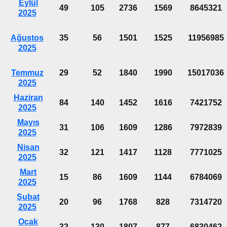
Eylül
49
105
2736
1569
8645321
2025
Ağustos
35
56
1501
1525
11956985
2025
Temmuz
29
52
1840
1990
15017036
2025
Haziran
84
140
1452
1616
7421752
2025
Mayıs
31
106
1609
1286
7972839
2025
Nisan
32
121
1417
1128
7771025
2025
Mart
15
86
1609
1144
6784069
2025
Şubat
20
96
1768
828
7314720
2025
Ocak
32
130
1807
877
6830462