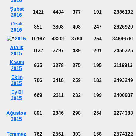
2016
Şubat
1421
4484
377
191
2886192
2016
Ocak
851
3808
408
247
2626920
2016
2015
10167
43201
3764
254
34666761
Aralık
1137
3797
439
201
2456325
2015
Kasım
935
3278
275
195
2119913
2015
Ekim
786
3418
259
182
2493249
2015
Eylül
669
2311
232
199
2400937
2015
Ağustos
891
2846
298
254
2274388
2015
Temmuz
762
2561
303
158
2574122