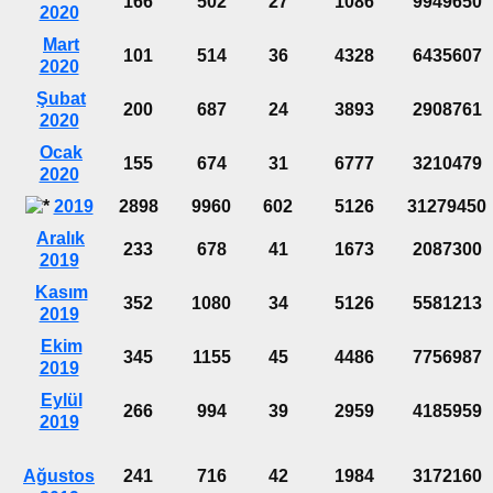
166
502
27
1086
9949650
2020
Mart
101
514
36
4328
6435607
2020
Şubat
200
687
24
3893
2908761
2020
Ocak
155
674
31
6777
3210479
2020
2019
2898
9960
602
5126
31279450
Aralık
233
678
41
1673
2087300
2019
Kasım
352
1080
34
5126
5581213
2019
Ekim
345
1155
45
4486
7756987
2019
Eylül
266
994
39
2959
4185959
2019
Ağustos
241
716
42
1984
3172160