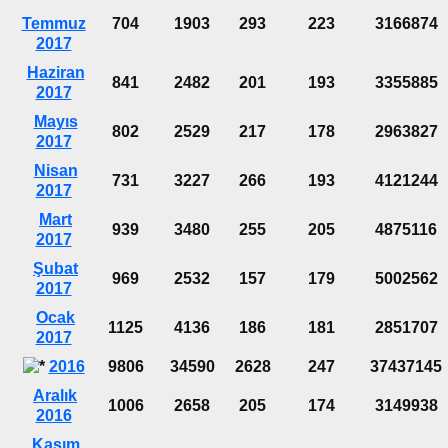
Temmuz
704
1903
293
223
3166874
2017
Haziran
841
2482
201
193
3355885
2017
Mayıs
802
2529
217
178
2963827
2017
Nisan
731
3227
266
193
4121244
2017
Mart
939
3480
255
205
4875116
2017
Şubat
969
2532
157
179
5002562
2017
Ocak
1125
4136
186
181
2851707
2017
2016
9806
34590
2628
247
37437145
Aralık
1006
2658
205
174
3149938
2016
Kasım