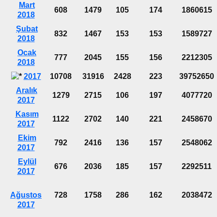
Mart
608
1479
105
174
1860615
2018
Şubat
832
1467
153
153
1589727
2018
Ocak
777
2045
155
156
2212305
2018
2017
10708
31916
2428
223
39752650
Aralık
1279
2715
106
197
4077720
2017
Kasım
1122
2702
140
221
2458670
2017
Ekim
792
2416
136
157
2548062
2017
Eylül
676
2036
185
157
2292511
2017
Ağustos
728
1758
286
162
2038472
2017