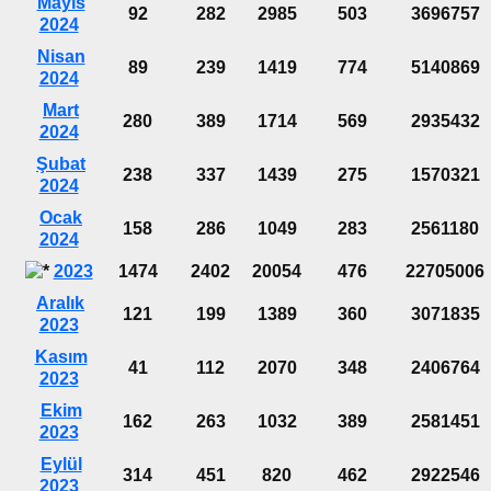
Mayıs
92
282
2985
503
3696757
2024
Nisan
89
239
1419
774
5140869
2024
Mart
280
389
1714
569
2935432
2024
Şubat
238
337
1439
275
1570321
2024
Ocak
158
286
1049
283
2561180
2024
2023
1474
2402
20054
476
22705006
Aralık
121
199
1389
360
3071835
2023
Kasım
41
112
2070
348
2406764
2023
Ekim
162
263
1032
389
2581451
2023
Eylül
314
451
820
462
2922546
2023