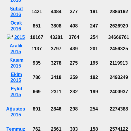
2016
Şubat
1421
4484
377
191
2886192
2016
Ocak
851
3808
408
247
2626920
2016
2015
10167
43201
3764
254
34666761
Aralık
1137
3797
439
201
2456325
2015
Kasım
935
3278
275
195
2119913
2015
Ekim
786
3418
259
182
2493249
2015
Eylül
669
2311
232
199
2400937
2015
Ağustos
891
2846
298
254
2274388
2015
Temmuz
762
2561
303
158
2574122