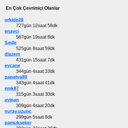
En Çok Çevrimiçi Olanlar
orkide28
727gün 12saat 58dk
enavci
567gün 19saat 8dk
Smile
525gün 8saat 59dk
diazem
431gün 15saat 7dk
eycane
344gün 4saat 33dk
papatya89
343gün 4saat 41dk
emk87
315gün 3saat 30dk
aylean
309gün 4saat 20dk
nuray.uzunc
299gün 5saat 8dk
pamukseker