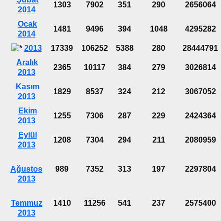
1303
7902
351
290
2656064
2014
Ocak
1481
9496
394
1048
4295282
2014
2013
17339
106252
5388
280
28444791
Aralık
2365
10117
384
279
3026814
2013
Kasım
1829
8537
324
212
3067052
2013
Ekim
1255
7306
287
229
2424364
2013
Eylül
1208
7304
294
211
2080959
2013
Ağustos
989
7352
313
197
2297804
2013
Temmuz
1410
11256
541
237
2575400
2013