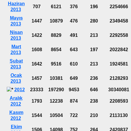
Haziran
707
6121
376
196
2254666
2013
Mayıs
1447
10879
476
280
2349458
2013
Nisan
1422
8829
491
213
2292558
2013
Mart
1608
8654
643
197
2022842
2013
Şubat
1642
9516
610
213
1924581
2013
Ocak
1457
10381
649
236
2128293
2013
2012
23333
197290
9453
646
30340081
Aralık
1793
12238
874
238
2208593
2012
Kasım
1544
10504
722
210
2113130
2012
Ekim
1506
14098
752
264
2420837