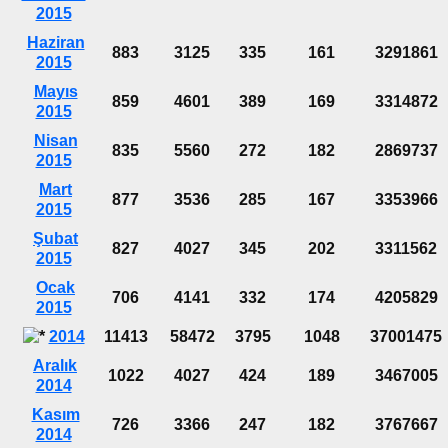
2015
Haziran
883
3125
335
161
3291861
2015
Mayıs
859
4601
389
169
3314872
2015
Nisan
835
5560
272
182
2869737
2015
Mart
877
3536
285
167
3353966
2015
Şubat
827
4027
345
202
3311562
2015
Ocak
706
4141
332
174
4205829
2015
2014
11413
58472
3795
1048
37001475
Aralık
1022
4027
424
189
3467005
2014
Kasım
726
3366
247
182
3767667
2014