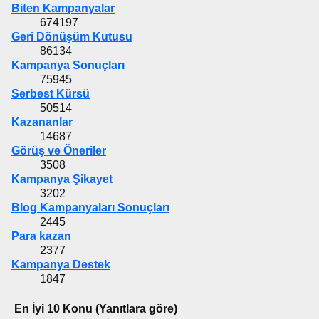
Biten Kampanyalar
674197
Geri Dönüşüm Kutusu
86134
Kampanya Sonuçları
75945
Serbest Kürsü
50514
Kazananlar
14687
Görüş ve Öneriler
3508
Kampanya Şikayet
3202
Blog Kampanyaları Sonuçları
2445
Para kazan
2377
Kampanya Destek
1847
En İyi 10 Konu (Yanıtlara göre)