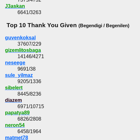
J3askan
6641/3263
Top 10 Thank You Given
(Begendigi / Begenilen)
guvenkoksal
37607/229
gizemlitosbaga
14146/4271
neseege
9691/38
sule_yilmaz
9205/1336
sibelert
8445/8236
diazem
6971/10715
papatya89
6826/2808
neron54
6458/1964
matmet78