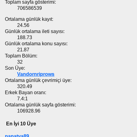
Toplam sayfa gösterimi:
706586539
Ortalama günlük kayıt:
24.56
Günlük ortalama ileti sayısı:
188.73
Günlük ortalama konu sayısı:
21.87
Toplam Bölüm:
32
Son Üye:
Vandornriprows
Ortalama günlük çevrimiçi üye:
320.49
Erkek Bayan oranı:
7.4:1
Ortalama günlük sayfa gösterimi:
106928.96
En İyi 10 Üye
papatya89