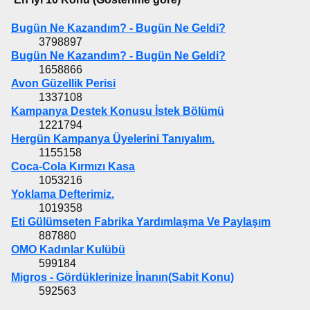
Bugün Ne Kazandım? - Bugün Ne Geldi?
3798897
Bugün Ne Kazandım? - Bugün Ne Geldi?
1658866
Avon Güzellik Perisi
1337108
Kampanya Destek Konusu İstek Bölümü
1221794
Hergün Kampanya Üyelerini Tanıyalım.
1155158
Coca-Cola Kırmızı Kasa
1053216
Yoklama Defterimiz.
1019358
Eti Gülümseten Fabrika Yardımlaşma Ve Paylaşım
887880
OMO Kadınlar Kulübü
599184
Migros - Gördüklerinize İnanın(Sabit Konu)
592563