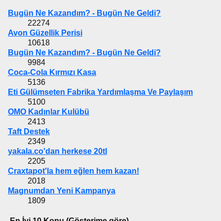
Bugün Ne Kazandım? - Bugün Ne Geldi?
22274
Avon Güzellik Perisi
10618
Bugün Ne Kazandım? - Bugün Ne Geldi?
9984
Coca-Cola Kırmızı Kasa
5136
Eti Gülümseten Fabrika Yardımlaşma Ve Paylaşım
5100
OMO Kadınlar Kulübü
2413
Taft Destek
2349
yakala.co'dan herkese 20tl
2205
Craxtapot'la hem eğlen hem kazan!
2018
Magnumdan Yeni Kampanya
1809
En İyi 10 Konu (Gösterime göre)