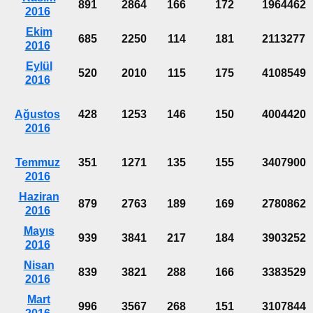
891
2864
166
172
1964462
2016
Ekim
685
2250
114
181
2113277
2016
Eylül
520
2010
115
175
4108549
2016
Ağustos
428
1253
146
150
4004420
2016
Temmuz
351
1271
135
155
3407900
2016
Haziran
879
2763
189
169
2780862
2016
Mayıs
939
3841
217
184
3903252
2016
Nisan
839
3821
288
166
3383529
2016
Mart
996
3567
268
151
3107844