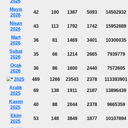
2026
Mayıs
42
100
1387
5093
14502932
2026
Nisan
43
113
1792
1742
15952689
2026
Mart
36
81
1469
3401
10300035
2026
Şubat
35
66
1214
2665
7939779
2026
Ocak
36
86
1600
2440
7572605
2026
2025
489
1266
23543
2378
113383901
Aralık
69
138
1911
2187
13896439
2025
Kasım
40
88
2044
2378
9665359
2025
Ekim
53
148
3849
1877
10107894
2025