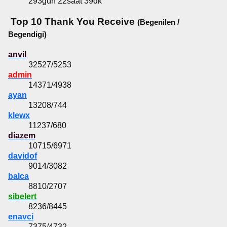
293gün 22saat 39dk
Top 10 Thank You Receive
(Begenilen /
Begendigi)
anvil
32527/5253
admin
14371/4938
ayan
13208/744
klewx
11237/680
diazem
10715/6971
davidof
9014/3082
balca
8810/2707
sibelert
8236/8445
enavci
7375/4732