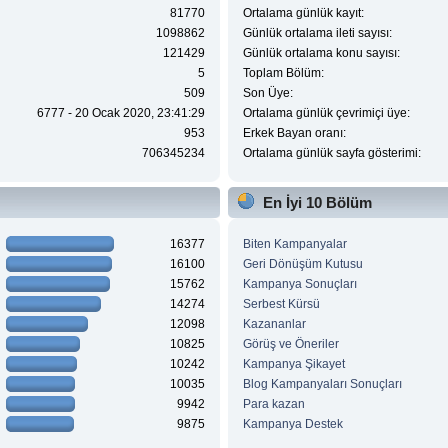
81770
Ortalama günlük kayıt:
1098862
Günlük ortalama ileti sayısı:
121429
Günlük ortalama konu sayısı:
5
Toplam Bölüm:
509
Son Üye:
6777 - 20 Ocak 2020, 23:41:29
Ortalama günlük çevrimiçi üye:
953
Erkek Bayan oranı:
706345234
Ortalama günlük sayfa gösterimi:
En İyi 10 Bölüm
16377
Biten Kampanyalar
16100
Geri Dönüşüm Kutusu
15762
Kampanya Sonuçları
14274
Serbest Kürsü
12098
Kazananlar
10825
Görüş ve Öneriler
10242
Kampanya Şikayet
10035
Blog Kampanyaları Sonuçları
9942
Para kazan
9875
Kampanya Destek