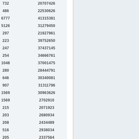
732
20707426
486
22530626
6777
41315381
5126
31279450
297
21927961
223
39752650
247
37437145
254
34666761
1048
37001475
280
28444791
646
30340081
907
31311796
1569
30963626
1569
2702910
215
2071923
203
2680934
208
2434489
516
2938034
205
2337564