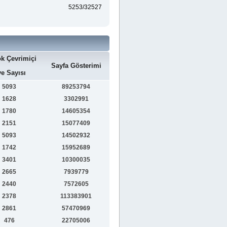
5253/32527
k Çevrimiçi
Sayfa Gösterimi
e Sayısı
5093
89253794
1628
3302991
1780
14605354
2151
15077409
5093
14502932
1742
15952689
3401
10300035
2665
7939779
2440
7572605
2378
113383901
2861
57470969
476
22705006