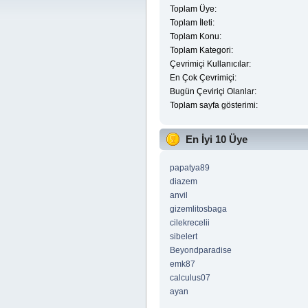
Toplam Üye:
Toplam İleti:
Toplam Konu:
Toplam Kategori:
Çevrimiçi Kullanıcılar:
En Çok Çevrimiçi:
Bugün Çeviriçi Olanlar:
Toplam sayfa gösterimi:
En İyi 10 Üye
papatya89
diazem
anvil
gizemlitosbaga
cilekrecelii
sibelert
Beyondparadise
emk87
calculus07
ayan