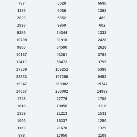
787
3029
6696
1189
6086
1362
2020
6852
489
2898
9960
602
5359
14344
1333
10708
31916
2428
9806
34590
2628
10167
43201
3764
11413
58472
3795
17339
106252
5388
23333
197290
9453
19347
269982
19747
14067
256002
14989
1745
27776
1708
1618
18056
1112
1339
21213
1531
1099
16237
1250
1169
21670
1329
978
17956
1109