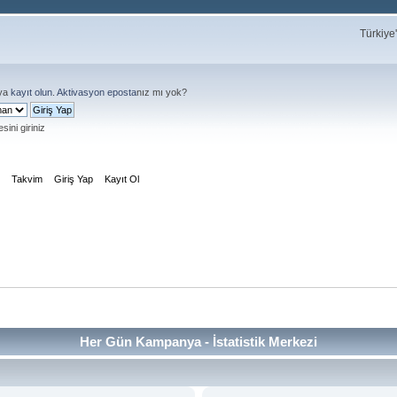
Türkiye
ya
kayıt olun
.
Aktivasyon eposta
nız mı yok?
sini giriniz
m
Takvim
Giriş Yap
Kayıt Ol
Her Gün Kampanya - İstatistik Merkezi