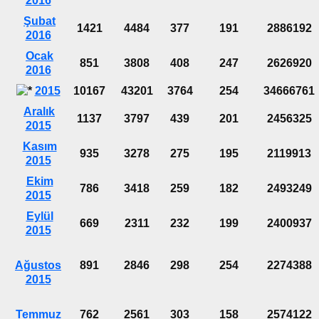
2016
Şubat
1421
4484
377
191
2886192
2016
Ocak
851
3808
408
247
2626920
2016
2015
10167
43201
3764
254
34666761
Aralık
1137
3797
439
201
2456325
2015
Kasım
935
3278
275
195
2119913
2015
Ekim
786
3418
259
182
2493249
2015
Eylül
669
2311
232
199
2400937
2015
Ağustos
891
2846
298
254
2274388
2015
Temmuz
762
2561
303
158
2574122