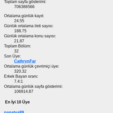
Toplam sayfa gösterimi:
706386566
Ortalama günlük kayıt:
24.55
Günlük ortalama ileti sayısı:
188.75
Günlük ortalama konu sayısı:
21.87
Toplam Bölüm:
32
Son Üye:
CathrynFar
Ortalama günlük çevrimiçi üye:
320.32
Erkek Bayan oranı:
7.4:1
Ortalama günlük sayfa gösterimi:
106914.87
En İyi 10 Üye
papatya89