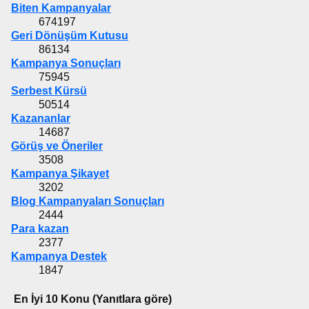
Biten Kampanyalar
674197
Geri Dönüşüm Kutusu
86134
Kampanya Sonuçları
75945
Serbest Kürsü
50514
Kazananlar
14687
Görüş ve Öneriler
3508
Kampanya Şikayet
3202
Blog Kampanyaları Sonuçları
2444
Para kazan
2377
Kampanya Destek
1847
En İyi 10 Konu (Yanıtlara göre)