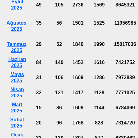
Eylül
49
105
2736
1569
8645321
2025
Ağustos
35
56
1501
1525
11956985
2025
Temmuz
29
52
1840
1990
15017036
2025
Haziran
84
140
1452
1616
7421752
2025
Mayıs
31
106
1609
1286
7972839
2025
Nisan
32
121
1417
1128
7771025
2025
Mart
15
86
1609
1144
6784069
2025
Şubat
20
96
1768
828
7314720
2025
Ocak
32
130
1807
877
6830462