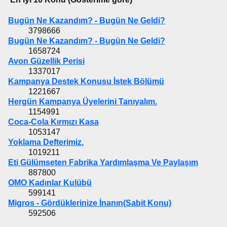
Bugün Ne Kazandım? - Bugün Ne Geldi?
3798666
Bugün Ne Kazandım? - Bugün Ne Geldi?
1658724
Avon Güzellik Perisi
1337017
Kampanya Destek Konusu İstek Bölümü
1221667
Hergün Kampanya Üyelerini Tanıyalım.
1154991
Coca-Cola Kırmızı Kasa
1053147
Yoklama Defterimiz.
1019211
Eti Gülümseten Fabrika Yardımlaşma Ve Paylaşım
887800
OMO Kadınlar Kulübü
599141
Migros - Gördüklerinize İnanın(Sabit Konu)
592506