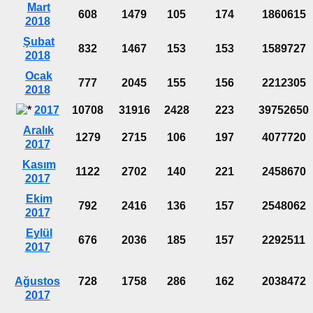
Mart
608
1479
105
174
1860615
2018
Şubat
832
1467
153
153
1589727
2018
Ocak
777
2045
155
156
2212305
2018
2017
10708
31916
2428
223
39752650
Aralık
1279
2715
106
197
4077720
2017
Kasım
1122
2702
140
221
2458670
2017
Ekim
792
2416
136
157
2548062
2017
Eylül
676
2036
185
157
2292511
2017
Ağustos
728
1758
286
162
2038472
2017