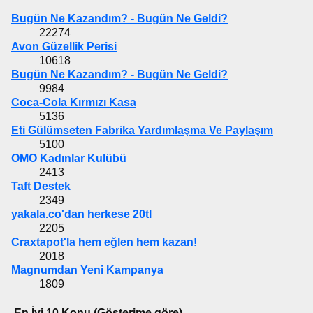
Bugün Ne Kazandım? - Bugün Ne Geldi?
22274
Avon Güzellik Perisi
10618
Bugün Ne Kazandım? - Bugün Ne Geldi?
9984
Coca-Cola Kırmızı Kasa
5136
Eti Gülümseten Fabrika Yardımlaşma Ve Paylaşım
5100
OMO Kadınlar Kulübü
2413
Taft Destek
2349
yakala.co'dan herkese 20tl
2205
Craxtapot'la hem eğlen hem kazan!
2018
Magnumdan Yeni Kampanya
1809
En İyi 10 Konu (Gösterime göre)