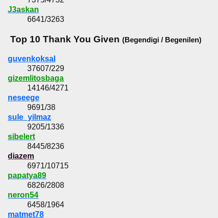
J3askan
6641/3263
Top 10 Thank You Given
(Begendigi / Begenilen)
guvenkoksal
37607/229
gizemlitosbaga
14146/4271
neseege
9691/38
sule_yilmaz
9205/1336
sibelert
8445/8236
diazem
6971/10715
papatya89
6826/2808
neron54
6458/1964
matmet78