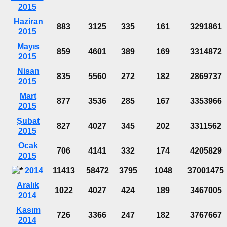
2015
Haziran
883
3125
335
161
3291861
2015
Mayıs
859
4601
389
169
3314872
2015
Nisan
835
5560
272
182
2869737
2015
Mart
877
3536
285
167
3353966
2015
Şubat
827
4027
345
202
3311562
2015
Ocak
706
4141
332
174
4205829
2015
2014
11413
58472
3795
1048
37001475
Aralık
1022
4027
424
189
3467005
2014
Kasım
726
3366
247
182
3767667
2014