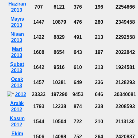
Haziran
707
6121
376
196
2254666
2013
Mayıs
1447
10879
476
280
2349458
2013
Nisan
1422
8829
491
213
2292558
2013
Mart
1608
8654
643
197
2022842
2013
Şubat
1642
9516
610
213
1924581
2013
Ocak
1457
10381
649
236
2128293
2013
2012
23333
197290
9453
646
30340081
Aralık
1793
12238
874
238
2208593
2012
Kasım
1544
10504
722
210
2113130
2012
Ekim
1506
14098
752
264
2420837