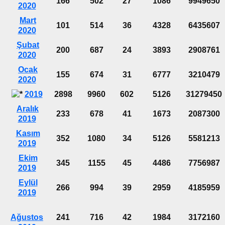
166
502
27
1086
9949650
2020
Mart
101
514
36
4328
6435607
2020
Şubat
200
687
24
3893
2908761
2020
Ocak
155
674
31
6777
3210479
2020
2019
2898
9960
602
5126
31279450
Aralık
233
678
41
1673
2087300
2019
Kasım
352
1080
34
5126
5581213
2019
Ekim
345
1155
45
4486
7756987
2019
Eylül
266
994
39
2959
4185959
2019
Ağustos
241
716
42
1984
3172160