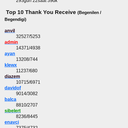
293gün 22saat 39dk
Top 10 Thank You Receive
(Begenilen /
Begendigi)
anvil
32527/5253
admin
14371/4938
ayan
13208/744
klewx
11237/680
diazem
10715/6971
davidof
9014/3082
balca
8810/2707
sibelert
8236/8445
enavci
7375/4732