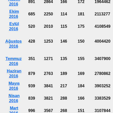
891
2864
166
172
1964462
2016
Ekim
685
2250
114
181
2113277
2016
Eylül
520
2010
115
175
4108549
2016
Ağustos
428
1253
146
150
4004420
2016
Temmuz
351
1271
135
155
3407900
2016
Haziran
879
2763
189
169
2780862
2016
Mayıs
939
3841
217
184
3903252
2016
Nisan
839
3821
288
166
3383529
2016
Mart
996
3567
268
151
3107844