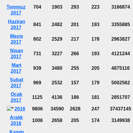
Temmuz
704
1903
293
223
3166874
2017
Haziran
841
2482
201
193
3355885
2017
Mayıs
802
2529
217
178
2963827
2017
Nisan
731
3227
266
193
4121244
2017
Mart
939
3480
255
205
4875116
2017
Şubat
969
2532
157
179
5002562
2017
Ocak
1125
4136
186
181
2851707
2017
2016
9806
34590
2628
247
37437145
Aralık
1006
2658
205
174
3149938
2016
Kasım