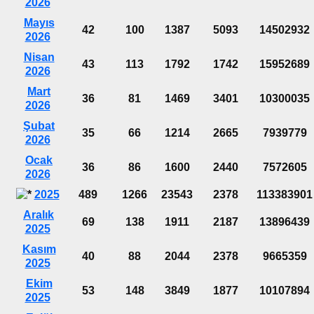
2026
Mayıs
42
100
1387
5093
14502932
2026
Nisan
43
113
1792
1742
15952689
2026
Mart
36
81
1469
3401
10300035
2026
Şubat
35
66
1214
2665
7939779
2026
Ocak
36
86
1600
2440
7572605
2026
2025
489
1266
23543
2378
113383901
Aralık
69
138
1911
2187
13896439
2025
Kasım
40
88
2044
2378
9665359
2025
Ekim
53
148
3849
1877
10107894
2025