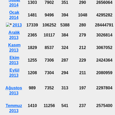
1303
7902
351
290
2656064
2014
Ocak
1481
9496
394
1048
4295282
2014
2013
17339
106252
5388
280
28444791
Aralık
2365
10117
384
279
3026814
2013
Kasım
1829
8537
324
212
3067052
2013
Ekim
1255
7306
287
229
2424364
2013
Eylül
1208
7304
294
211
2080959
2013
Ağustos
989
7352
313
197
2297804
2013
Temmuz
1410
11256
541
237
2575400
2013