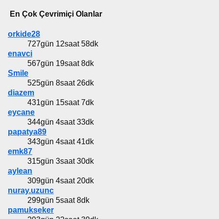
En Çok Çevrimiçi Olanlar
orkide28
727gün 12saat 58dk
enavci
567gün 19saat 8dk
Smile
525gün 8saat 26dk
diazem
431gün 15saat 7dk
eycane
344gün 4saat 33dk
papatya89
343gün 4saat 41dk
emk87
315gün 3saat 30dk
aylean
309gün 4saat 20dk
nuray.uzunc
299gün 5saat 8dk
pamukseker