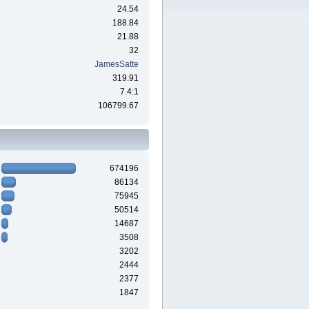
24.54
188.84
21.88
32
JamesSatte
319.91
7.4:1
106799.67
674196
86134
75945
50514
14687
3508
3202
2444
2377
1847