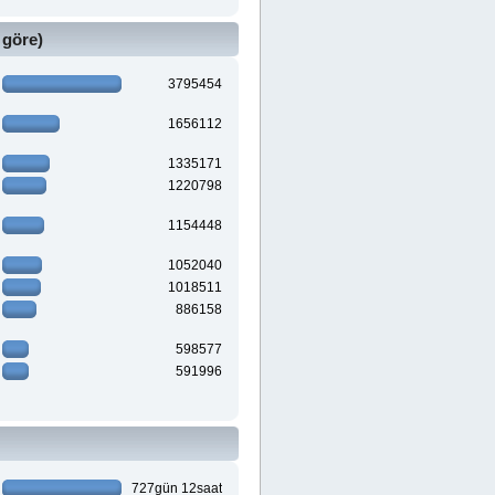
 göre)
3795454
1656112
1335171
1220798
1154448
1052040
1018511
886158
598577
591996
727gün 12saat