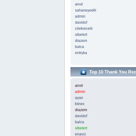
anvil
sahaneyedili
admin
davidof
cilekrecelii
sibelert
diazem
balca
entryka
Top 10 Thank You Re
anvil
admin
ayan
klewx
diazem
davidof
balca
sibelert
enavci