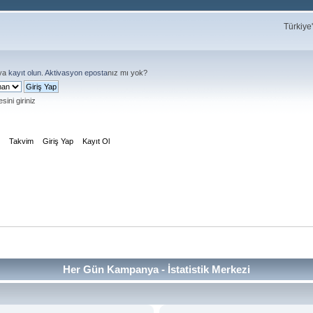
Türkiye
ya
kayıt olun
.
Aktivasyon eposta
nız mı yok?
sini giriniz
m
Takvim
Giriş Yap
Kayıt Ol
Her Gün Kampanya - İstatistik Merkezi