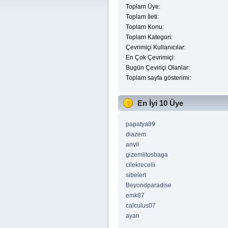
Toplam Üye:
Toplam İleti:
Toplam Konu:
Toplam Kategori:
Çevrimiçi Kullanıcılar:
En Çok Çevrimiçi:
Bugün Çeviriçi Olanlar:
Toplam sayfa gösterimi:
En İyi 10 Üye
papatya89
diazem
anvil
gizemlitosbaga
cilekrecelii
sibelert
Beyondparadise
emk87
calculus07
ayan