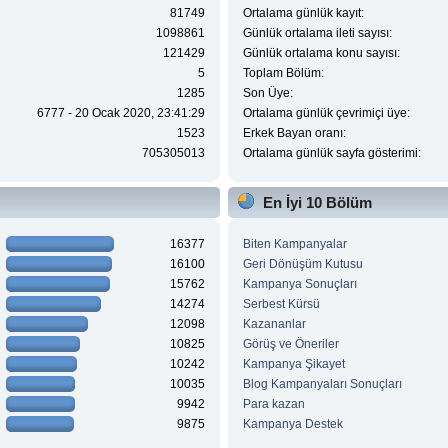
81749
Ortalama günlük kayıt:
1098861
Günlük ortalama ileti sayısı:
121429
Günlük ortalama konu sayısı:
5
Toplam Bölüm:
1285
Son Üye:
6777 - 20 Ocak 2020, 23:41:29
Ortalama günlük çevrimiçi üye:
1523
Erkek Bayan oranı:
705305013
Ortalama günlük sayfa gösterimi:
En İyi 10 Bölüm
16377
Biten Kampanyalar
16100
Geri Dönüşüm Kutusu
15762
Kampanya Sonuçları
14274
Serbest Kürsü
12098
Kazananlar
10825
Görüş ve Öneriler
10242
Kampanya Şikayet
10035
Blog Kampanyaları Sonuçları
9942
Para kazan
9875
Kampanya Destek