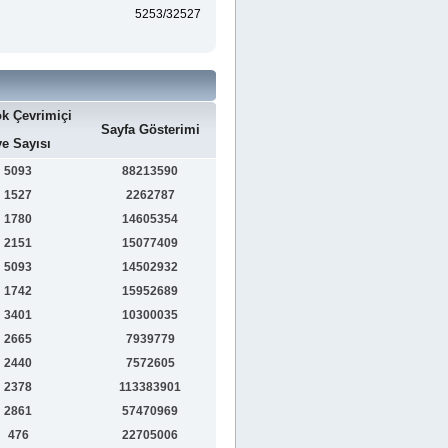
5253/32527
k Çevrimiçi
Sayfa Gösterimi
e Sayısı
5093
88213590
1527
2262787
1780
14605354
2151
15077409
5093
14502932
1742
15952689
3401
10300035
2665
7939779
2440
7572605
2378
113383901
2861
57470969
476
22705006