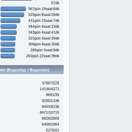
57dk
567gün 19saat 8dk
525gün 8saat 26dk
431gün 15saat 7dk
344gün 4saat 33dk
343gün 4saat 41dk
315gün 3saat 30dk
309gün 4saat 20dk
299gün 5saat 8dk
293gün 22saat 39dk
ven
(Begendigi / Begenilen)
37607/229
14146/4271
9691/38
9205/1336
8445/8236
6971/10715
6826/2808
6458/1964
5279/31