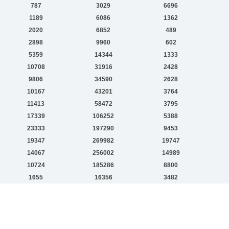
787
3029
6696
1189
6086
1362
2020
6852
489
2898
9960
602
5359
14344
1333
10708
31916
2428
9806
34590
2628
10167
43201
3764
11413
58472
3795
17339
106252
5388
23333
197290
9453
19347
269982
19747
14067
256002
14989
10724
185286
8800
1655
16356
3482