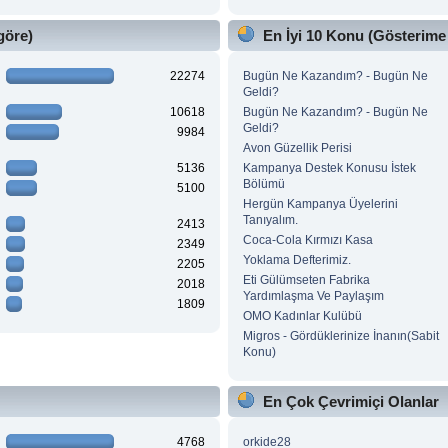
göre)
En İyi 10 Konu (Gösterime
22274
Bugün Ne Kazandım? - Bugün Ne
Geldi?
10618
Bugün Ne Kazandım? - Bugün Ne
Geldi?
9984
Avon Güzellik Perisi
5136
Kampanya Destek Konusu İstek
Bölümü
5100
Hergün Kampanya Üyelerini
Tanıyalım.
2413
Coca-Cola Kırmızı Kasa
2349
Yoklama Defterimiz.
2205
Eti Gülümseten Fabrika
2018
Yardımlaşma Ve Paylaşım
1809
OMO Kadınlar Kulübü
Migros - Gördüklerinize İnanın(Sabit
Konu)
En Çok Çevrimiçi Olanlar
4768
orkide28