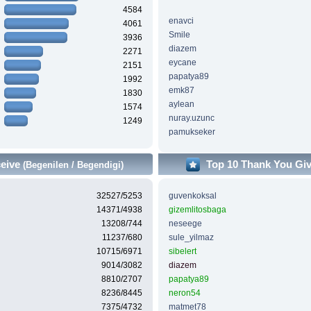
4584
enavci
4061
Smile
3936
diazem
2271
eycane
2151
papatya89
1992
emk87
1830
aylean
1574
nuray.uzunc
1249
pamukseker
ceive
Top 10 Thank You Gi
(Begenilen / Begendigi)
32527/5253
guvenkoksal
14371/4938
gizemlitosbaga
13208/744
neseege
11237/680
sule_yilmaz
10715/6971
sibelert
9014/3082
diazem
8810/2707
papatya89
8236/8445
neron54
7375/4732
matmet78