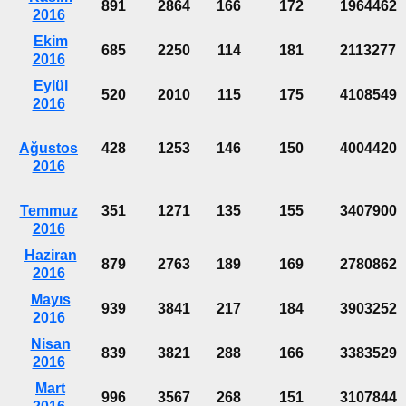
891
2864
166
172
1964462
2016
Ekim
685
2250
114
181
2113277
2016
Eylül
520
2010
115
175
4108549
2016
Ağustos
428
1253
146
150
4004420
2016
Temmuz
351
1271
135
155
3407900
2016
Haziran
879
2763
189
169
2780862
2016
Mayıs
939
3841
217
184
3903252
2016
Nisan
839
3821
288
166
3383529
2016
Mart
996
3567
268
151
3107844