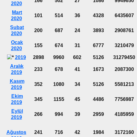
166
502
27
1086
9949650
2020
Mart
101
514
36
4328
6435607
2020
Şubat
200
687
24
3893
2908761
2020
Ocak
155
674
31
6777
3210479
2020
2019
2898
9960
602
5126
31279450
Aralık
233
678
41
1673
2087300
2019
Kasım
352
1080
34
5126
5581213
2019
Ekim
345
1155
45
4486
7756987
2019
Eylül
266
994
39
2959
4185959
2019
Ağustos
241
716
42
1984
3172160