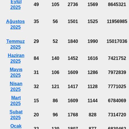
Eylül
49
105
2736
1569
8645321
2025
Ağustos
35
56
1501
1525
11956985
2025
Temmuz
29
52
1840
1990
15017036
2025
Haziran
84
140
1452
1616
7421752
2025
Mayıs
31
106
1609
1286
7972839
2025
Nisan
32
121
1417
1128
7771025
2025
Mart
15
86
1609
1144
6784069
2025
Şubat
20
96
1768
828
7314720
2025
Ocak
32
130
1807
877
6830462