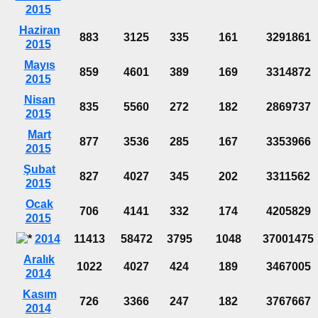
2015
Haziran
883
3125
335
161
3291861
2015
Mayıs
859
4601
389
169
3314872
2015
Nisan
835
5560
272
182
2869737
2015
Mart
877
3536
285
167
3353966
2015
Şubat
827
4027
345
202
3311562
2015
Ocak
706
4141
332
174
4205829
2015
2014
11413
58472
3795
1048
37001475
Aralık
1022
4027
424
189
3467005
2014
Kasım
726
3366
247
182
3767667
2014