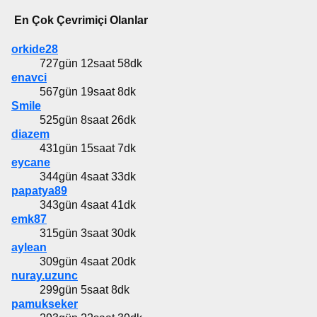
En Çok Çevrimiçi Olanlar
orkide28
727gün 12saat 58dk
enavci
567gün 19saat 8dk
Smile
525gün 8saat 26dk
diazem
431gün 15saat 7dk
eycane
344gün 4saat 33dk
papatya89
343gün 4saat 41dk
emk87
315gün 3saat 30dk
aylean
309gün 4saat 20dk
nuray.uzunc
299gün 5saat 8dk
pamukseker