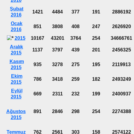
2016
Şubat
1421
4484
377
191
2886192
2016
Ocak
851
3808
408
247
2626920
2016
2015
10167
43201
3764
254
34666761
Aralık
1137
3797
439
201
2456325
2015
Kasım
935
3278
275
195
2119913
2015
Ekim
786
3418
259
182
2493249
2015
Eylül
669
2311
232
199
2400937
2015
Ağustos
891
2846
298
254
2274388
2015
Temmuz
762
2561
303
158
2574122