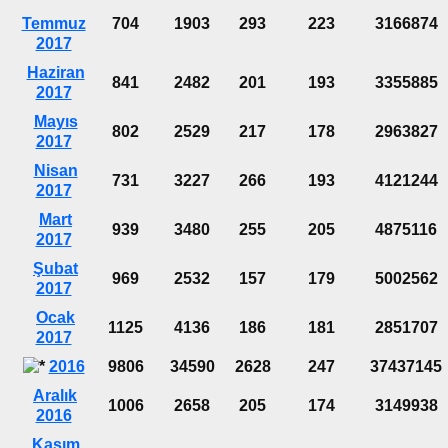
Temmuz
704
1903
293
223
3166874
2017
Haziran
841
2482
201
193
3355885
2017
Mayıs
802
2529
217
178
2963827
2017
Nisan
731
3227
266
193
4121244
2017
Mart
939
3480
255
205
4875116
2017
Şubat
969
2532
157
179
5002562
2017
Ocak
1125
4136
186
181
2851707
2017
2016
9806
34590
2628
247
37437145
Aralık
1006
2658
205
174
3149938
2016
Kasım