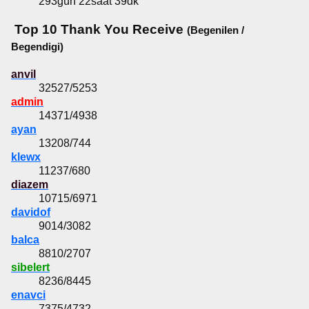
293gün 22saat 39dk
Top 10 Thank You Receive
(Begenilen /
Begendigi)
anvil
32527/5253
admin
14371/4938
ayan
13208/744
klewx
11237/680
diazem
10715/6971
davidof
9014/3082
balca
8810/2707
sibelert
8236/8445
enavci
7375/4732