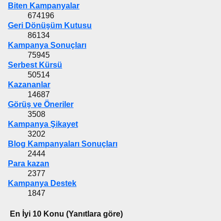
Biten Kampanyalar
674196
Geri Dönüşüm Kutusu
86134
Kampanya Sonuçları
75945
Serbest Kürsü
50514
Kazananlar
14687
Görüş ve Öneriler
3508
Kampanya Şikayet
3202
Blog Kampanyaları Sonuçları
2444
Para kazan
2377
Kampanya Destek
1847
En İyi 10 Konu (Yanıtlara göre)