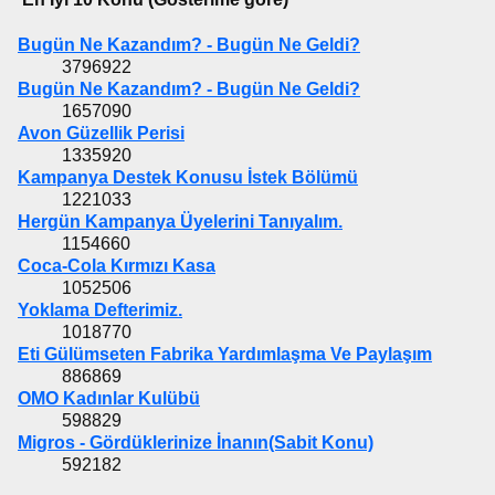
Bugün Ne Kazandım? - Bugün Ne Geldi?
3796922
Bugün Ne Kazandım? - Bugün Ne Geldi?
1657090
Avon Güzellik Perisi
1335920
Kampanya Destek Konusu İstek Bölümü
1221033
Hergün Kampanya Üyelerini Tanıyalım.
1154660
Coca-Cola Kırmızı Kasa
1052506
Yoklama Defterimiz.
1018770
Eti Gülümseten Fabrika Yardımlaşma Ve Paylaşım
886869
OMO Kadınlar Kulübü
598829
Migros - Gördüklerinize İnanın(Sabit Konu)
592182