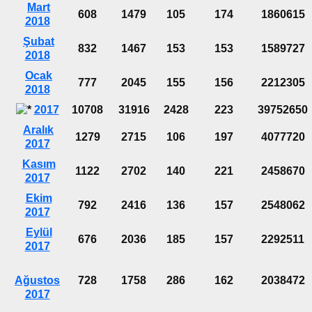
Mart
608
1479
105
174
1860615
2018
Şubat
832
1467
153
153
1589727
2018
Ocak
777
2045
155
156
2212305
2018
2017
10708
31916
2428
223
39752650
Aralık
1279
2715
106
197
4077720
2017
Kasım
1122
2702
140
221
2458670
2017
Ekim
792
2416
136
157
2548062
2017
Eylül
676
2036
185
157
2292511
2017
Ağustos
728
1758
286
162
2038472
2017