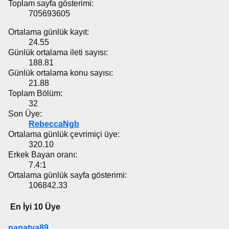
Toplam sayfa gösterimi:
705693605
Ortalama günlük kayıt:
24.55
Günlük ortalama ileti sayısı:
188.81
Günlük ortalama konu sayısı:
21.88
Toplam Bölüm:
32
Son Üye:
RebeccaNgb
Ortalama günlük çevrimiçi üye:
320.10
Erkek Bayan oranı:
7.4:1
Ortalama günlük sayfa gösterimi:
106842.33
En İyi 10 Üye
papatya89