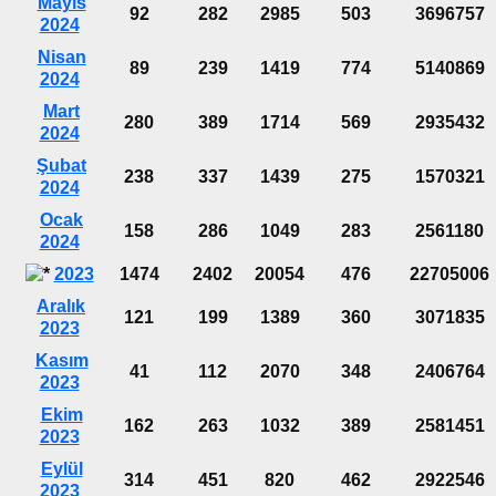
Mayıs
92
282
2985
503
3696757
2024
Nisan
89
239
1419
774
5140869
2024
Mart
280
389
1714
569
2935432
2024
Şubat
238
337
1439
275
1570321
2024
Ocak
158
286
1049
283
2561180
2024
2023
1474
2402
20054
476
22705006
Aralık
121
199
1389
360
3071835
2023
Kasım
41
112
2070
348
2406764
2023
Ekim
162
263
1032
389
2581451
2023
Eylül
314
451
820
462
2922546
2023