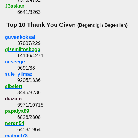
J3askan
6641/3263
Top 10 Thank You Given
(Begendigi / Begenilen)
guvenkoksal
37607/229
gizemlitosbaga
14146/4271
neseege
9691/38
sule_yilmaz
9205/1336
sibelert
8445/8236
diazem
6971/10715
papatya89
6826/2808
neron54
6458/1964
matmet78