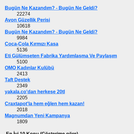
Bugün Ne Kazandım? - Bugün Ne Geldi?
22274
Avon Güzellik Perisi
10618
Bugün Ne Kazandım? - Bugün Ne Geldi?
9984
Coca-Cola Kırmızı Kasa
5136
Eti Gülümseten Fabrika Yardımlaşma Ve Paylaşım
5100
OMO Kadınlar Kulübü
2413
Taft Destek
2349
yakala.co'dan herkese 20tl
2205
Craxtapot'la hem eğlen hem kazan!
2018
Magnumdan Yeni Kampanya
1809
En İyi 10 Konu (Gösterime göre)