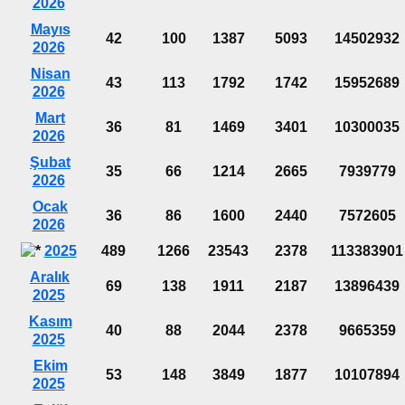
2026
Mayıs
42
100
1387
5093
14502932
2026
Nisan
43
113
1792
1742
15952689
2026
Mart
36
81
1469
3401
10300035
2026
Şubat
35
66
1214
2665
7939779
2026
Ocak
36
86
1600
2440
7572605
2026
2025
489
1266
23543
2378
113383901
Aralık
69
138
1911
2187
13896439
2025
Kasım
40
88
2044
2378
9665359
2025
Ekim
53
148
3849
1877
10107894
2025