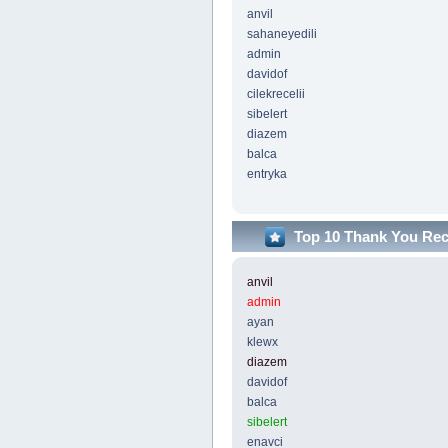
anvil
sahaneyedili
admin
davidof
cilekrecelii
sibelert
diazem
balca
entryka
Top 10 Thank You Re
anvil
admin
ayan
klewx
diazem
davidof
balca
sibelert
enavci