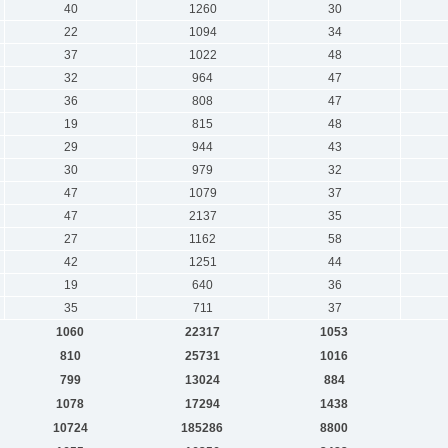
40
1260
30
22
1094
34
37
1022
48
32
964
47
36
808
47
19
815
48
29
944
43
30
979
32
47
1079
37
47
2137
35
27
1162
58
42
1251
44
19
640
36
35
711
37
1060
22317
1053
810
25731
1016
799
13024
884
1078
17294
1438
10724
185286
8800