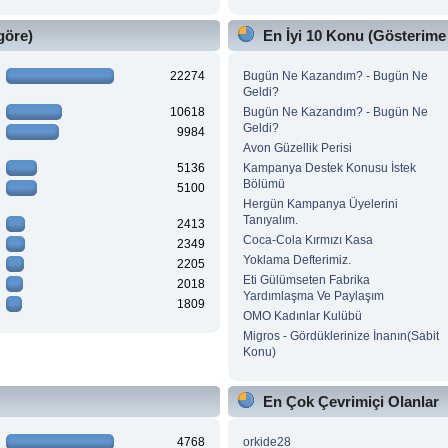
göre)
En İyi 10 Konu (Gösterime
22274
Bugün Ne Kazandım? - Bugün Ne
Geldi?
10618
Bugün Ne Kazandım? - Bugün Ne
Geldi?
9984
Avon Güzellik Perisi
5136
Kampanya Destek Konusu İstek
Bölümü
5100
Hergün Kampanya Üyelerini
Tanıyalım.
2413
Coca-Cola Kırmızı Kasa
2349
Yoklama Defterimiz.
2205
Eti Gülümseten Fabrika
2018
Yardımlaşma Ve Paylaşım
1809
OMO Kadınlar Kulübü
Migros - Gördüklerinize İnanın(Sabit
Konu)
En Çok Çevrimiçi Olanlar
4768
orkide28