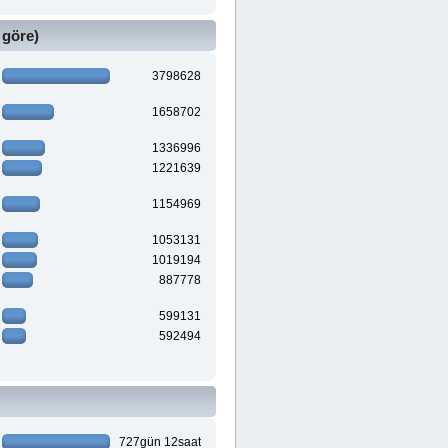
 göre)
3798628
1658702
1336996
1221639
1154969
1053131
1019194
887778
599131
592494
727gün 12saat