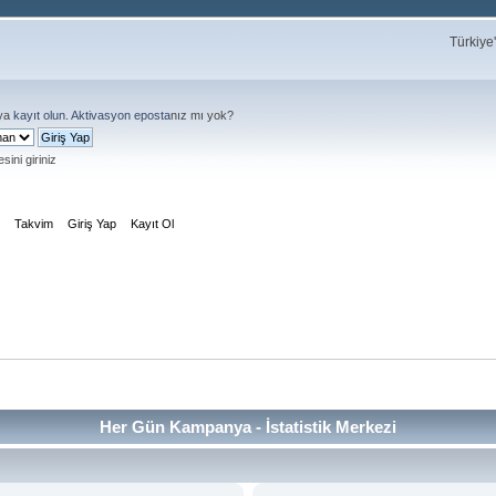
Türkiye
ya
kayıt olun
.
Aktivasyon eposta
nız mı yok?
sini giriniz
m
Takvim
Giriş Yap
Kayıt Ol
Her Gün Kampanya - İstatistik Merkezi