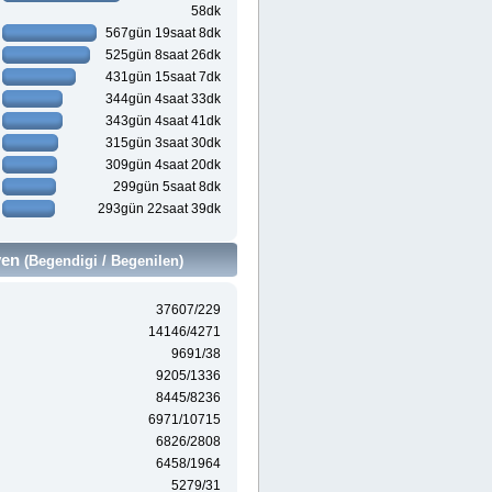
58dk
567gün 19saat 8dk
525gün 8saat 26dk
431gün 15saat 7dk
344gün 4saat 33dk
343gün 4saat 41dk
315gün 3saat 30dk
309gün 4saat 20dk
299gün 5saat 8dk
293gün 22saat 39dk
ven
(Begendigi / Begenilen)
37607/229
14146/4271
9691/38
9205/1336
8445/8236
6971/10715
6826/2808
6458/1964
5279/31