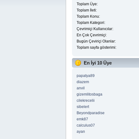
Toplam Üye:
Toplam İleti:
Toplam Konu:
Toplam Kategori:
Çevrimiçi Kullanıcılar:
En Çok Çevrimiçi:
Bugün Çeviriçi Olanlar:
Toplam sayfa gösterimi:
En İyi 10 Üye
papatya89
diazem
anvil
gizemlitosbaga
cilekrecelii
sibelert
Beyondparadise
emk87
calculus07
ayan