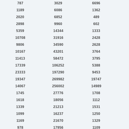
787
3029
6696
1189
6086
1362
2020
6852
489
2898
9960
602
5359
14344
1333
10708
31916
2428
9806
34590
2628
10167
43201
3764
11413
58472
3795
17339
106252
5388
23333
197290
9453
19347
269982
19747
14067
256002
14989
1745
27776
1708
1618
18056
1112
1339
21213
1531
1099
16237
1250
1169
21670
1329
978
17956
1109