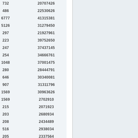
732
20707426
486
22530626
6777
41315381
5126
31279450
297
21927961
223
39752650
247
37437145
254
34666761
1048
37001475
280
28444791
646
30340081
907
31311796
1569
30963626
1569
2702910
215
2071923
203
2680934
208
2434489
516
2938034
205
2337564