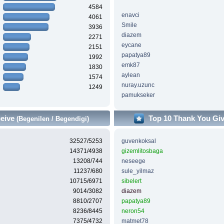
4584
enavci
4061
Smile
3936
diazem
2271
eycane
2151
papatya89
1992
emk87
1830
aylean
1574
nuray.uzunc
1249
pamukseker
ceive
Top 10 Thank You Gi
(Begenilen / Begendigi)
32527/5253
guvenkoksal
14371/4938
gizemlitosbaga
13208/744
neseege
11237/680
sule_yilmaz
10715/6971
sibelert
9014/3082
diazem
8810/2707
papatya89
8236/8445
neron54
7375/4732
matmet78