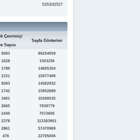
5253/32527
k Çevrimiçi
Sayfa Gösterimi
e Sayısı
5093
89254059
1628
3303256
1780
14605354
2151
15077409
5093
14502932
1742
15952689
3401
10300035
2665
7939779
2440
7572605
2378
113383901
2861
57470969
476
22705006