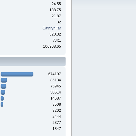
24.55
188.75
21.87
32
CathrynFar
320.32
7.4:1
106908.65
674197
86134
75945
50514
14687
3508
3202
2444
2377
1847