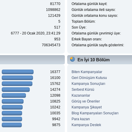
81770
Ortalama günlük kayıt:
1098862
Günlük ortalama ileti sayısı:
121429
Günlük ortalama konu sayısı:
5
Toplam Bölüm:
517
Son Üye:
6777 - 20 Ocak 2020, 23:41:29
Ortalama günlük çevrimiçi üye:
953
Erkek Bayan oranı:
706345473
Ortalama günlük sayfa gösterimi:
En İyi 10 Bölüm
16377
Biten Kampanyalar
16100
Geri Dönüşüm Kutusu
15762
Kampanya Sonuçları
14274
Serbest Kürsü
12098
Kazananlar
10825
Görüş ve Öneriler
10242
Kampanya Şikayet
10035
Blog Kampanyaları Sonuçları
9942
Para kazan
9875
Kampanya Destek