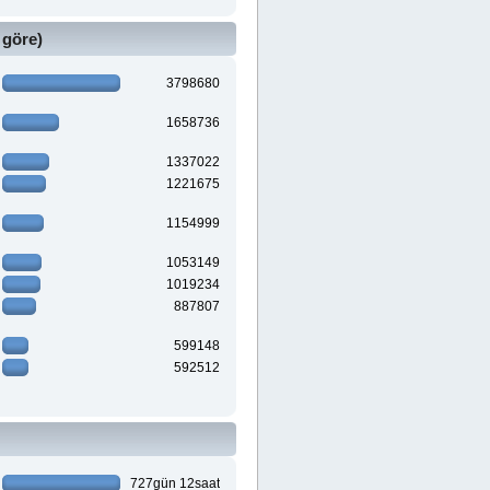
 göre)
3798680
1658736
1337022
1221675
1154999
1053149
1019234
887807
599148
592512
727gün 12saat