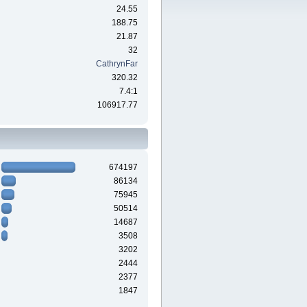
24.55
188.75
21.87
32
CathrynFar
320.32
7.4:1
106917.77
674197
86134
75945
50514
14687
3508
3202
2444
2377
1847