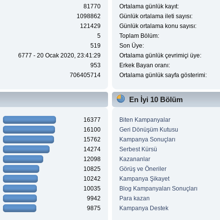
81770
Ortalama günlük kayıt:
1098862
Günlük ortalama ileti sayısı:
121429
Günlük ortalama konu sayısı:
5
Toplam Bölüm:
519
Son Üye:
6777 - 20 Ocak 2020, 23:41:29
Ortalama günlük çevrimiçi üye:
953
Erkek Bayan oranı:
706405714
Ortalama günlük sayfa gösterimi:
En İyi 10 Bölüm
16377
Biten Kampanyalar
16100
Geri Dönüşüm Kutusu
15762
Kampanya Sonuçları
14274
Serbest Kürsü
12098
Kazananlar
10825
Görüş ve Öneriler
10242
Kampanya Şikayet
10035
Blog Kampanyaları Sonuçları
9942
Para kazan
9875
Kampanya Destek