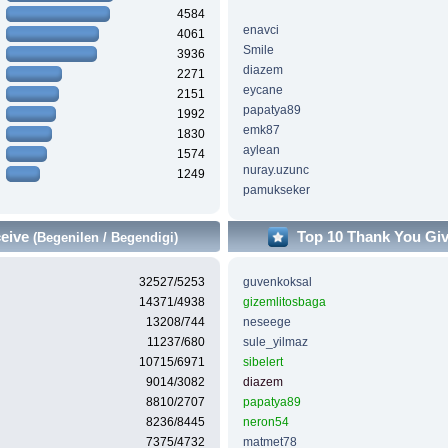
4584
enavci
4061
Smile
3936
diazem
2271
eycane
2151
papatya89
1992
emk87
1830
aylean
1574
nuray.uzunc
1249
pamukseker
ceive
Top 10 Thank You Gi
(Begenilen / Begendigi)
32527/5253
guvenkoksal
14371/4938
gizemlitosbaga
13208/744
neseege
11237/680
sule_yilmaz
10715/6971
sibelert
9014/3082
diazem
8810/2707
papatya89
8236/8445
neron54
7375/4732
matmet78