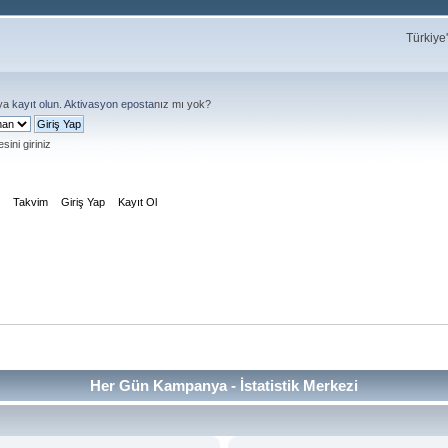
Türkiye
ya
kayıt olun
.
Aktivasyon eposta
nız mı yok?
sini giriniz
m
Takvim
Giriş Yap
Kayıt Ol
Her Gün Kampanya - İstatistik Merkezi