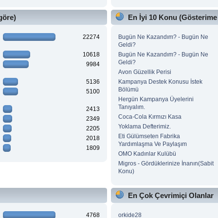
göre)
En İyi 10 Konu (Gösterime
22274
Bugün Ne Kazandım? - Bugün Ne
Geldi?
10618
Bugün Ne Kazandım? - Bugün Ne
Geldi?
9984
Avon Güzellik Perisi
5136
Kampanya Destek Konusu İstek
Bölümü
5100
Hergün Kampanya Üyelerini
Tanıyalım.
2413
Coca-Cola Kırmızı Kasa
2349
Yoklama Defterimiz.
2205
Eti Gülümseten Fabrika
2018
Yardımlaşma Ve Paylaşım
1809
OMO Kadınlar Kulübü
Migros - Gördüklerinize İnanın(Sabit
Konu)
En Çok Çevrimiçi Olanlar
4768
orkide28