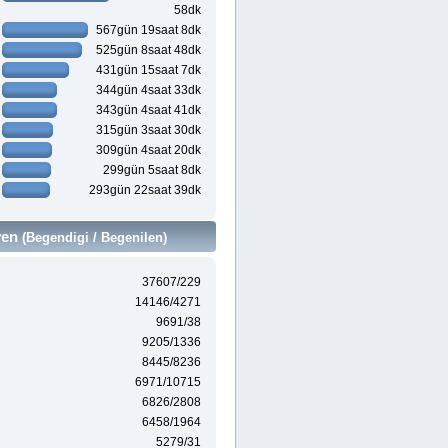
58dk
567gün 19saat 8dk
525gün 8saat 48dk
431gün 15saat 7dk
344gün 4saat 33dk
343gün 4saat 41dk
315gün 3saat 30dk
309gün 4saat 20dk
299gün 5saat 8dk
293gün 22saat 39dk
ven
(Begendigi / Begenilen)
37607/229
14146/4271
9691/38
9205/1336
8445/8236
6971/10715
6826/2808
6458/1964
5279/31