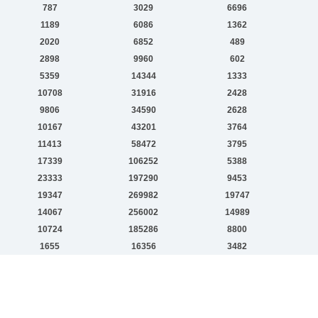
787
3029
6696
1189
6086
1362
2020
6852
489
2898
9960
602
5359
14344
1333
10708
31916
2428
9806
34590
2628
10167
43201
3764
11413
58472
3795
17339
106252
5388
23333
197290
9453
19347
269982
19747
14067
256002
14989
10724
185286
8800
1655
16356
3482