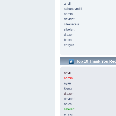
anvil
sahaneyedili
admin
davidof
cilekrecelii
sibelert
diazem
balca
entryka
Top 10 Thank You Re
anvil
admin
ayan
klewx
diazem
davidof
balca
sibelert
enavci