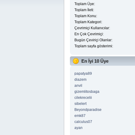
Toplam Üye:
Toplam İleti:
Toplam Konu:
Toplam Kategori:
Çevrimiçi Kullanıcılar:
En Çok Çevrimiçi:
Bugün Çeviriçi Olanlar:
Toplam sayfa gösterimi:
En İyi 10 Üye
papatya89
diazem
anvil
gizemlitosbaga
cilekrecelii
sibelert
Beyondparadise
emk87
calculus07
ayan