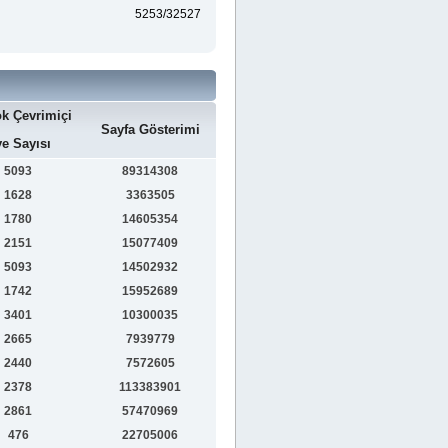
5253/32527
k Çevrimiçi
Sayfa Gösterimi
e Sayısı
5093
89314308
1628
3363505
1780
14605354
2151
15077409
5093
14502932
1742
15952689
3401
10300035
2665
7939779
2440
7572605
2378
113383901
2861
57470969
476
22705006