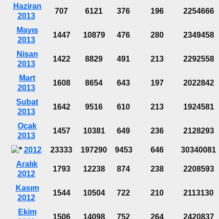
Haziran
707
6121
376
196
2254666
2013
Mayıs
1447
10879
476
280
2349458
2013
Nisan
1422
8829
491
213
2292558
2013
Mart
1608
8654
643
197
2022842
2013
Şubat
1642
9516
610
213
1924581
2013
Ocak
1457
10381
649
236
2128293
2013
2012
23333
197290
9453
646
30340081
Aralık
1793
12238
874
238
2208593
2012
Kasım
1544
10504
722
210
2113130
2012
Ekim
1506
14098
752
264
2420837