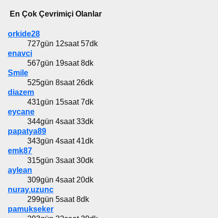
En Çok Çevrimiçi Olanlar
orkide28
727gün 12saat 57dk
enavci
567gün 19saat 8dk
Smile
525gün 8saat 26dk
diazem
431gün 15saat 7dk
eycane
344gün 4saat 33dk
papatya89
343gün 4saat 41dk
emk87
315gün 3saat 30dk
aylean
309gün 4saat 20dk
nuray.uzunc
299gün 5saat 8dk
pamukseker