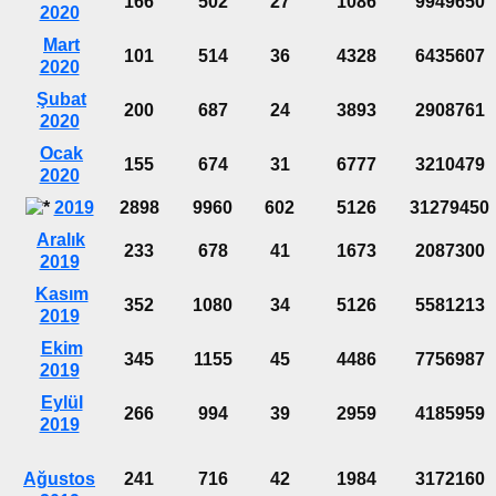
166
502
27
1086
9949650
2020
Mart
101
514
36
4328
6435607
2020
Şubat
200
687
24
3893
2908761
2020
Ocak
155
674
31
6777
3210479
2020
2019
2898
9960
602
5126
31279450
Aralık
233
678
41
1673
2087300
2019
Kasım
352
1080
34
5126
5581213
2019
Ekim
345
1155
45
4486
7756987
2019
Eylül
266
994
39
2959
4185959
2019
Ağustos
241
716
42
1984
3172160