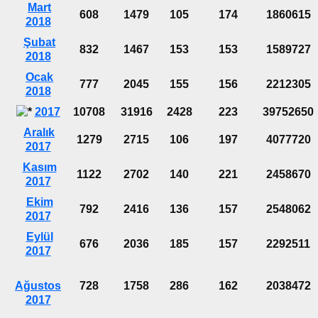
Mart
608
1479
105
174
1860615
2018
Şubat
832
1467
153
153
1589727
2018
Ocak
777
2045
155
156
2212305
2018
2017
10708
31916
2428
223
39752650
Aralık
1279
2715
106
197
4077720
2017
Kasım
1122
2702
140
221
2458670
2017
Ekim
792
2416
136
157
2548062
2017
Eylül
676
2036
185
157
2292511
2017
Ağustos
728
1758
286
162
2038472
2017