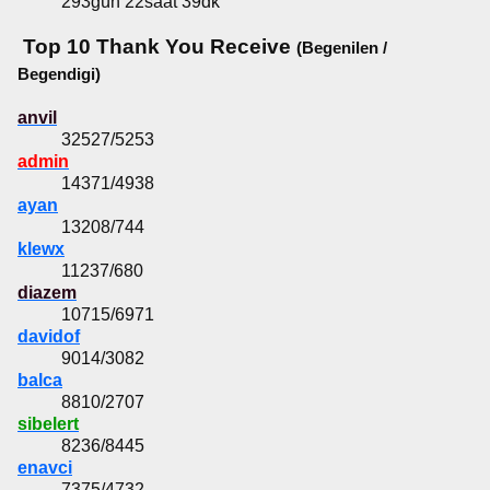
293gün 22saat 39dk
Top 10 Thank You Receive
(Begenilen /
Begendigi)
anvil
32527/5253
admin
14371/4938
ayan
13208/744
klewx
11237/680
diazem
10715/6971
davidof
9014/3082
balca
8810/2707
sibelert
8236/8445
enavci
7375/4732