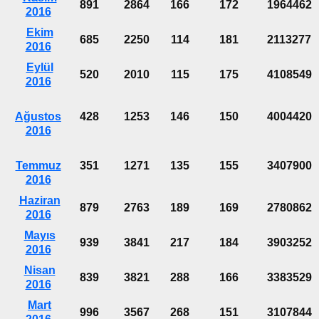
891
2864
166
172
1964462
2016
Ekim
685
2250
114
181
2113277
2016
Eylül
520
2010
115
175
4108549
2016
Ağustos
428
1253
146
150
4004420
2016
Temmuz
351
1271
135
155
3407900
2016
Haziran
879
2763
189
169
2780862
2016
Mayıs
939
3841
217
184
3903252
2016
Nisan
839
3821
288
166
3383529
2016
Mart
996
3567
268
151
3107844