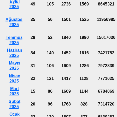
Eylül
49
105
2736
1569
8645321
2025
Ağustos
35
56
1501
1525
11956985
2025
Temmuz
29
52
1840
1990
15017036
2025
Haziran
84
140
1452
1616
7421752
2025
Mayıs
31
106
1609
1286
7972839
2025
Nisan
32
121
1417
1128
7771025
2025
Mart
15
86
1609
1144
6784069
2025
Şubat
20
96
1768
828
7314720
2025
Ocak
32
130
1807
877
6830462