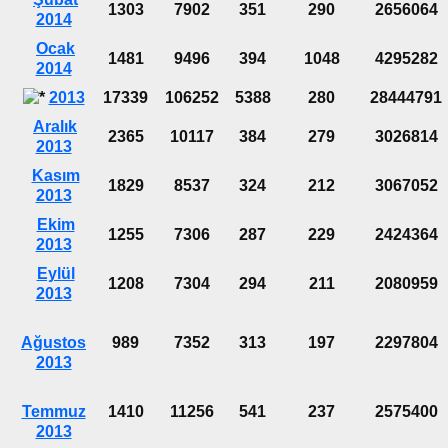
1303
7902
351
290
2656064
2014
Ocak
1481
9496
394
1048
4295282
2014
2013
17339
106252
5388
280
28444791
Aralık
2365
10117
384
279
3026814
2013
Kasım
1829
8537
324
212
3067052
2013
Ekim
1255
7306
287
229
2424364
2013
Eylül
1208
7304
294
211
2080959
2013
Ağustos
989
7352
313
197
2297804
2013
Temmuz
1410
11256
541
237
2575400
2013