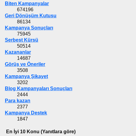
Biten Kampanyalar
674196
Geri Dönüşüm Kutusu
86134
Kampanya Sonuçları
75945
Serbest Kürsü
50514
Kazananlar
14687
Görüş ve Öneriler
3508
Kampanya Şikayet
3202
Blog Kampanyaları Sonuçları
2444
Para kazan
2377
Kampanya Destek
1847
En İyi 10 Konu (Yanıtlara göre)