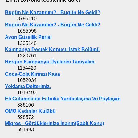
Bugün Ne Kazandım? - Bugün Ne Geldi?
3795410
Bugün Ne Kazandım? - Bugün Ne Geldi?
1655996
Avon Güzellik Perisi
1335148
Kampanya Destek Konusu İstek Bölümü
1220761
Hergün Kampanya Üyelerini Tanıyalım.
1154420
Coca-Cola Kırmızı Kasa
1052034
Yoklama Defterimiz.
1018493
Eti Gülümseten Fabrika Yardımlaşma Ve Paylaşım
886106
OMO Kadınlar Kulübü
598572
Migros - Gördüklerinize İnanın(Sabit Konu)
591993