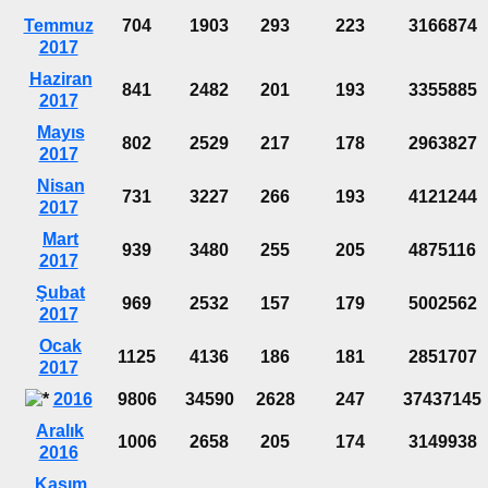
Temmuz
704
1903
293
223
3166874
2017
Haziran
841
2482
201
193
3355885
2017
Mayıs
802
2529
217
178
2963827
2017
Nisan
731
3227
266
193
4121244
2017
Mart
939
3480
255
205
4875116
2017
Şubat
969
2532
157
179
5002562
2017
Ocak
1125
4136
186
181
2851707
2017
2016
9806
34590
2628
247
37437145
Aralık
1006
2658
205
174
3149938
2016
Kasım