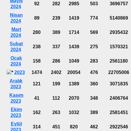
Mayıs
92
282
2985
503
3696757
2024
Nisan
89
239
1419
774
5140869
2024
Mart
280
389
1714
569
2935432
2024
Şubat
238
337
1439
275
1570321
2024
Ocak
158
286
1049
283
2561180
2024
2023
1474
2402
20054
476
22705006
Aralık
121
199
1389
360
3071835
2023
Kasım
41
112
2070
348
2406764
2023
Ekim
162
263
1032
389
2581451
2023
Eylül
314
451
820
462
2922546
2023