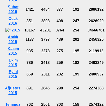
2016
Şubat
1421
4484
377
191
2886192
2016
Ocak
851
3808
408
247
2626920
2016
2015
10167
43201
3764
254
34666761
Aralık
1137
3797
439
201
2456325
2015
Kasım
935
3278
275
195
2119913
2015
Ekim
786
3418
259
182
2493249
2015
Eylül
669
2311
232
199
2400937
2015
Ağustos
891
2846
298
254
2274388
2015
Temmuz
762
2561
303
158
2574122