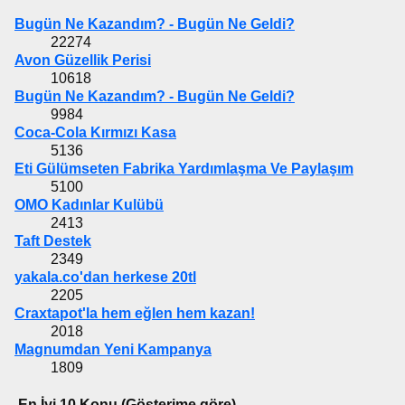
Bugün Ne Kazandım? - Bugün Ne Geldi?
22274
Avon Güzellik Perisi
10618
Bugün Ne Kazandım? - Bugün Ne Geldi?
9984
Coca-Cola Kırmızı Kasa
5136
Eti Gülümseten Fabrika Yardımlaşma Ve Paylaşım
5100
OMO Kadınlar Kulübü
2413
Taft Destek
2349
yakala.co'dan herkese 20tl
2205
Craxtapot'la hem eğlen hem kazan!
2018
Magnumdan Yeni Kampanya
1809
En İyi 10 Konu (Gösterime göre)