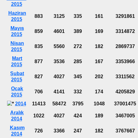
2015
Haziran
883
3125
335
161
3291861
2015
Mayıs
859
4601
389
169
3314872
2015
Nisan
835
5560
272
182
2869737
2015
Mart
877
3536
285
167
3353966
2015
Şubat
827
4027
345
202
3311562
2015
Ocak
706
4141
332
174
4205829
2015
2014
11413
58472
3795
1048
37001475
Aralık
1022
4027
424
189
3467005
2014
Kasım
726
3366
247
182
3767667
2014