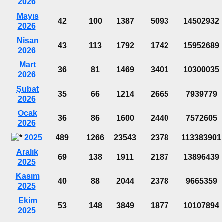
2026
Mayıs
42
100
1387
5093
14502932
2026
Nisan
43
113
1792
1742
15952689
2026
Mart
36
81
1469
3401
10300035
2026
Şubat
35
66
1214
2665
7939779
2026
Ocak
36
86
1600
2440
7572605
2026
2025
489
1266
23543
2378
113383901
Aralık
69
138
1911
2187
13896439
2025
Kasım
40
88
2044
2378
9665359
2025
Ekim
53
148
3849
1877
10107894
2025