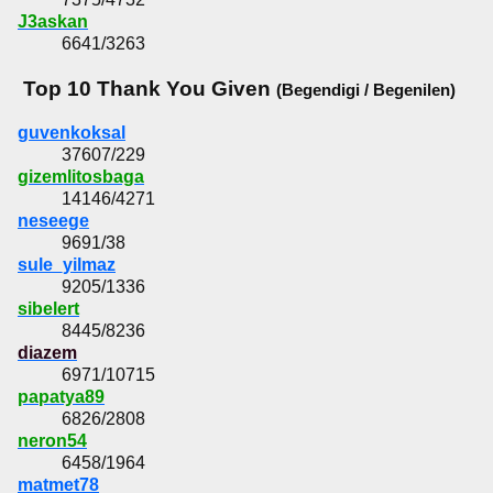
J3askan
6641/3263
Top 10 Thank You Given
(Begendigi / Begenilen)
guvenkoksal
37607/229
gizemlitosbaga
14146/4271
neseege
9691/38
sule_yilmaz
9205/1336
sibelert
8445/8236
diazem
6971/10715
papatya89
6826/2808
neron54
6458/1964
matmet78