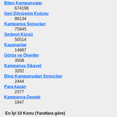
Biten Kampanyalar
674196
Geri Dönüşüm Kutusu
86134
Kampanya Sonuçları
75945
Serbest Kürsü
50514
Kazananlar
14687
Görüş ve Öneriler
3508
Kampanya Şikayet
3202
Blog Kampanyaları Sonuçları
2444
Para kazan
2377
Kampanya Destek
1847
En İyi 10 Konu (Yanıtlara göre)