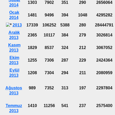
1303
7902
351
290
2656064
2014
Ocak
1481
9496
394
1048
4295282
2014
2013
17339
106252
5388
280
28444791
Aralık
2365
10117
384
279
3026814
2013
Kasım
1829
8537
324
212
3067052
2013
Ekim
1255
7306
287
229
2424364
2013
Eylül
1208
7304
294
211
2080959
2013
Ağustos
989
7352
313
197
2297804
2013
Temmuz
1410
11256
541
237
2575400
2013