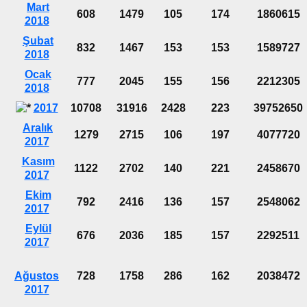
Mart
608
1479
105
174
1860615
2018
Şubat
832
1467
153
153
1589727
2018
Ocak
777
2045
155
156
2212305
2018
2017
10708
31916
2428
223
39752650
Aralık
1279
2715
106
197
4077720
2017
Kasım
1122
2702
140
221
2458670
2017
Ekim
792
2416
136
157
2548062
2017
Eylül
676
2036
185
157
2292511
2017
Ağustos
728
1758
286
162
2038472
2017