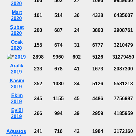
166
502
27
1086
9949650
2020
Mart
101
514
36
4328
6435607
2020
Şubat
200
687
24
3893
2908761
2020
Ocak
155
674
31
6777
3210479
2020
2019
2898
9960
602
5126
31279450
Aralık
233
678
41
1673
2087300
2019
Kasım
352
1080
34
5126
5581213
2019
Ekim
345
1155
45
4486
7756987
2019
Eylül
266
994
39
2959
4185959
2019
Ağustos
241
716
42
1984
3172160