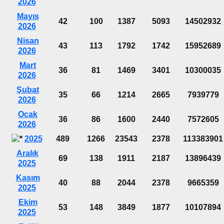
2026
Mayıs
42
100
1387
5093
14502932
2026
Nisan
43
113
1792
1742
15952689
2026
Mart
36
81
1469
3401
10300035
2026
Şubat
35
66
1214
2665
7939779
2026
Ocak
36
86
1600
2440
7572605
2026
2025
489
1266
23543
2378
113383901
Aralık
69
138
1911
2187
13896439
2025
Kasım
40
88
2044
2378
9665359
2025
Ekim
53
148
3849
1877
10107894
2025