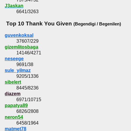
J3askan
6641/3263
Top 10 Thank You Given
(Begendigi / Begenilen)
guvenkoksal
37607/229
gizemlitosbaga
14146/4271
neseege
9691/38
sule_yilmaz
9205/1336
sibelert
8445/8236
diazem
6971/10715
papatya89
6826/2808
neron54
6458/1964
matmet78