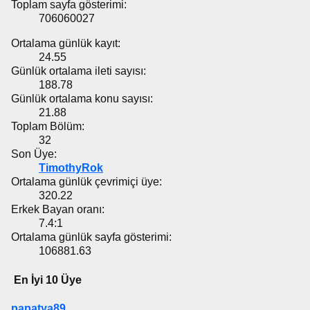
Toplam sayfa gösterimi:
706060027
Ortalama günlük kayıt:
24.55
Günlük ortalama ileti sayısı:
188.78
Günlük ortalama konu sayısı:
21.88
Toplam Bölüm:
32
Son Üye:
TimothyRok
Ortalama günlük çevrimiçi üye:
320.22
Erkek Bayan oranı:
7.4:1
Ortalama günlük sayfa gösterimi:
106881.63
En İyi 10 Üye
papatya89