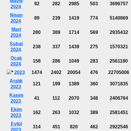
Mayıs
92
282
2985
503
3696757
2024
Nisan
89
239
1419
774
5140869
2024
Mart
280
389
1714
569
2935432
2024
Şubat
238
337
1439
275
1570321
2024
Ocak
158
286
1049
283
2561180
2024
2023
1474
2402
20054
476
22705006
Aralık
121
199
1389
360
3071835
2023
Kasım
41
112
2070
348
2406764
2023
Ekim
162
263
1032
389
2581451
2023
Eylül
314
451
820
462
2922546
2023