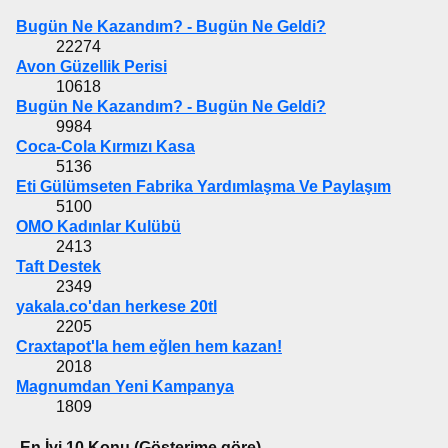
Bugün Ne Kazandım? - Bugün Ne Geldi?
22274
Avon Güzellik Perisi
10618
Bugün Ne Kazandım? - Bugün Ne Geldi?
9984
Coca-Cola Kırmızı Kasa
5136
Eti Gülümseten Fabrika Yardımlaşma Ve Paylaşım
5100
OMO Kadınlar Kulübü
2413
Taft Destek
2349
yakala.co'dan herkese 20tl
2205
Craxtapot'la hem eğlen hem kazan!
2018
Magnumdan Yeni Kampanya
1809
En İyi 10 Konu (Gösterime göre)