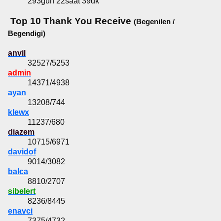
293gün 22saat 39dk
Top 10 Thank You Receive
(Begenilen /
Begendigi)
anvil
32527/5253
admin
14371/4938
ayan
13208/744
klewx
11237/680
diazem
10715/6971
davidof
9014/3082
balca
8810/2707
sibelert
8236/8445
enavci
7375/4732