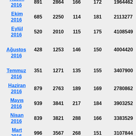
891
2864
166
172
1964462
2016
Ekim
685
2250
114
181
2113277
2016
Eylül
520
2010
115
175
4108549
2016
Ağustos
428
1253
146
150
4004420
2016
Temmuz
351
1271
135
155
3407900
2016
Haziran
879
2763
189
169
2780862
2016
Mayıs
939
3841
217
184
3903252
2016
Nisan
839
3821
288
166
3383529
2016
Mart
996
3567
268
151
3107844