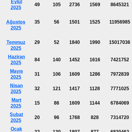
Eylül
49
105
2736
1569
8645321
2025
Ağustos
35
56
1501
1525
11956985
2025
Temmuz
29
52
1840
1990
15017036
2025
Haziran
84
140
1452
1616
7421752
2025
Mayıs
31
106
1609
1286
7972839
2025
Nisan
32
121
1417
1128
7771025
2025
Mart
15
86
1609
1144
6784069
2025
Şubat
20
96
1768
828
7314720
2025
Ocak
32
130
1807
877
6830462