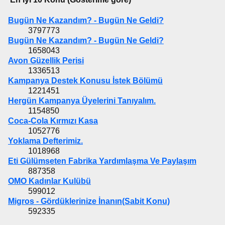
Bugün Ne Kazandım? - Bugün Ne Geldi?
3797773
Bugün Ne Kazandım? - Bugün Ne Geldi?
1658043
Avon Güzellik Perisi
1336513
Kampanya Destek Konusu İstek Bölümü
1221451
Hergün Kampanya Üyelerini Tanıyalım.
1154850
Coca-Cola Kırmızı Kasa
1052776
Yoklama Defterimiz.
1018968
Eti Gülümseten Fabrika Yardımlaşma Ve Paylaşım
887358
OMO Kadınlar Kulübü
599012
Migros - Gördüklerinize İnanın(Sabit Konu)
592335