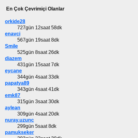
En Çok Çevrimiçi Olanlar
orkide28
727gün 12saat 58dk
enavci
567gün 19saat 8dk
Smile
525gün 8saat 26dk
diazem
431gün 15saat 7dk
eycane
344gün 4saat 33dk
papatya89
343gün 4saat 41dk
emk87
315gün 3saat 30dk
aylean
309gün 4saat 20dk
nuray.uzunc
299gün 5saat 8dk
pamukseker