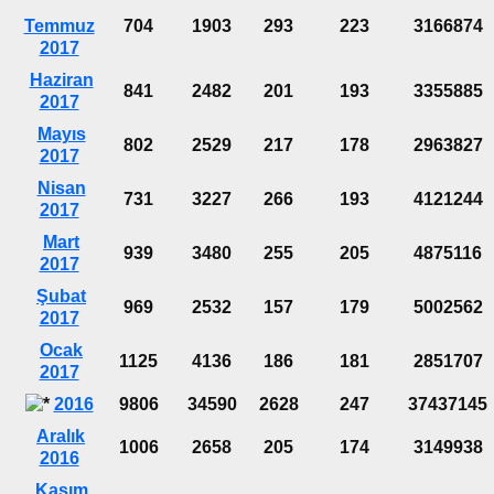
Temmuz
704
1903
293
223
3166874
2017
Haziran
841
2482
201
193
3355885
2017
Mayıs
802
2529
217
178
2963827
2017
Nisan
731
3227
266
193
4121244
2017
Mart
939
3480
255
205
4875116
2017
Şubat
969
2532
157
179
5002562
2017
Ocak
1125
4136
186
181
2851707
2017
2016
9806
34590
2628
247
37437145
Aralık
1006
2658
205
174
3149938
2016
Kasım