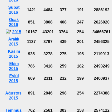
2016
Şubat
1421
4484
377
191
2886192
2016
Ocak
851
3808
408
247
2626920
2016
2015
10167
43201
3764
254
34666761
Aralık
1137
3797
439
201
2456325
2015
Kasım
935
3278
275
195
2119913
2015
Ekim
786
3418
259
182
2493249
2015
Eylül
669
2311
232
199
2400937
2015
Ağustos
891
2846
298
254
2274388
2015
Temmuz
762
2561
303
158
2574122