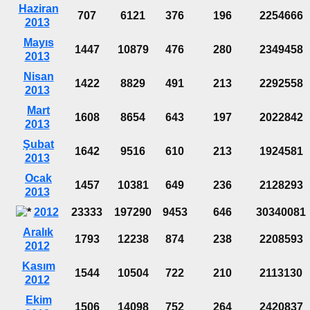
Haziran
707
6121
376
196
2254666
2013
Mayıs
1447
10879
476
280
2349458
2013
Nisan
1422
8829
491
213
2292558
2013
Mart
1608
8654
643
197
2022842
2013
Şubat
1642
9516
610
213
1924581
2013
Ocak
1457
10381
649
236
2128293
2013
2012
23333
197290
9453
646
30340081
Aralık
1793
12238
874
238
2208593
2012
Kasım
1544
10504
722
210
2113130
2012
Ekim
1506
14098
752
264
2420837