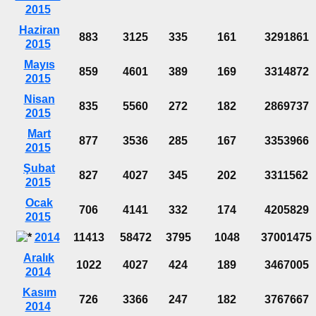
2015
Haziran
883
3125
335
161
3291861
2015
Mayıs
859
4601
389
169
3314872
2015
Nisan
835
5560
272
182
2869737
2015
Mart
877
3536
285
167
3353966
2015
Şubat
827
4027
345
202
3311562
2015
Ocak
706
4141
332
174
4205829
2015
2014
11413
58472
3795
1048
37001475
Aralık
1022
4027
424
189
3467005
2014
Kasım
726
3366
247
182
3767667
2014