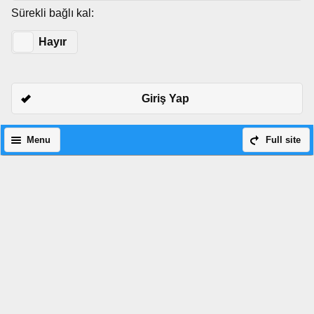
Sürekli bağlı kal:
Evet
Hayır
Giriş Yap
Menu
Full site