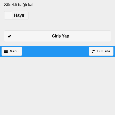
Sürekli bağlı kal:
Evet
Hayır
Giriş Yap
Menu
Full site