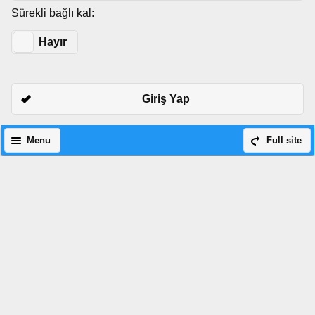
Sürekli bağlı kal:
Evet
Hayır
Giriş Yap
Menu
Full site