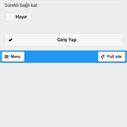
Sürekli bağlı kal:
Evet
Hayır
Giriş Yap
Menu
Full site