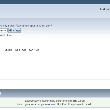
Türkiye
ya
kayıt olun
.
Aktivasyon eposta
nız mı yok?
sini giriniz
m
Takvim
Giriş Yap
Kayıt Ol
!
Sadece kayıtlı üyelerin bu bölüme erişim izni vardır.
Lütfen giriş yapın veya
kayıt olun
Her Gün Kampanya ile birlikte.