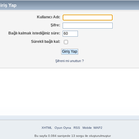
iriş Yap
Kullanıcı Adı:
Şifre:
Bağlı kalmak istediğiniz süre:
Sürekli bağlı kal:
Şifreni mi unuttun ?
XHTML
Oyun Oyna
RSS
Mobile
WAP2
Bu sayfa 0.084 saniyede 13 sorgu ile oluşturulmuştur