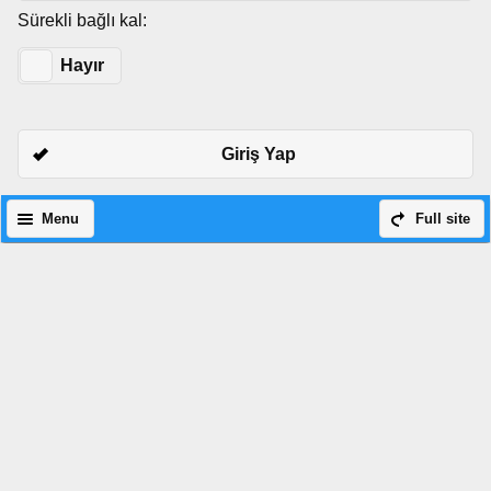
Sürekli bağlı kal:
Evet
Hayır
Giriş Yap
Menu
Full site