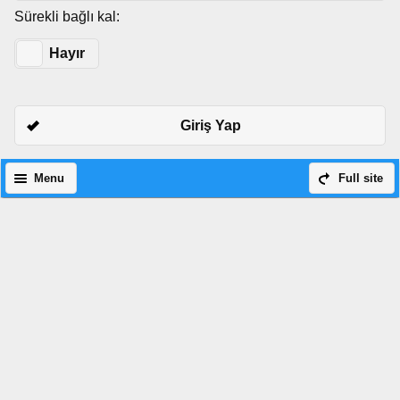
Sürekli bağlı kal:
Evet
Hayır
Giriş Yap
Menu
Full site