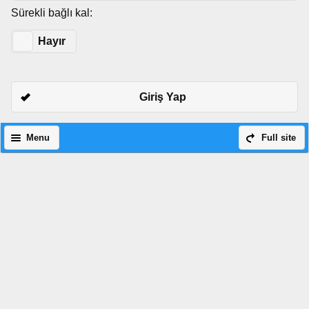
Sürekli bağlı kal:
Evet
Hayır
Giriş Yap
Menu
Full site