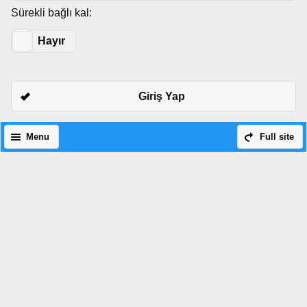
Sürekli bağlı kal:
Evet
Hayır
Giriş Yap
Menu
Full site