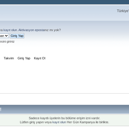
Türkiye
ya
kayıt olun
.
Aktivasyon eposta
nız mı yok?
sini giriniz
m
Takvim
Giriş Yap
Kayıt Ol
!
Sadece kayıtlı üyelerin bu bölüme erişim izni vardır.
Lütfen giriş yapın veya
kayıt olun
Her Gün Kampanya ile birlikte.