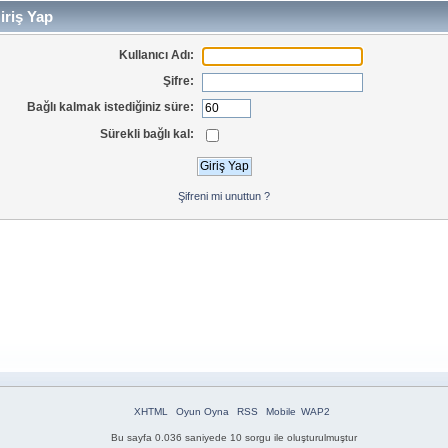
iriş Yap
Kullanıcı Adı:
Şifre:
Bağlı kalmak istediğiniz süre:
Sürekli bağlı kal:
Şifreni mi unuttun ?
XHTML
Oyun Oyna
RSS
Mobile
WAP2
Bu sayfa 0.036 saniyede 10 sorgu ile oluşturulmuştur