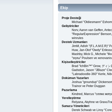
Ekip
Proje Desteği
Michael "Oldiesmann" Eshom,
Geliştiriciler
Norv, Aaron van Geffen, Antec
"RegularExpression" Benson, 
winrules
Destek Uzmanları
JimM, Adish "(F.L.A.M.E.R)" P
Huw, Jan-Olof "Owdy" Eriksson
Mashby, Mick G., Michele "Ill
"sησω" Poulsen ve xenovanis
Kişiselleştiriciler
Brad "IchBin™" Grow, ディン1031
Gadsdon, Jason "JBlaze" Clem
"Labradoodle-360" Kerle, Nibo
Doküman Yazarları
Joshua "groundup" Dickerson,
Trainor ve Peter Duggan
Pazarlama
Kindred, Marcus "cσσкιє мσηѕ
Yerelleştirme
Relyana, Akyhne ve GravuTr
Sunucu Yöneticileri
Derek Schwab ve Liroy "Core