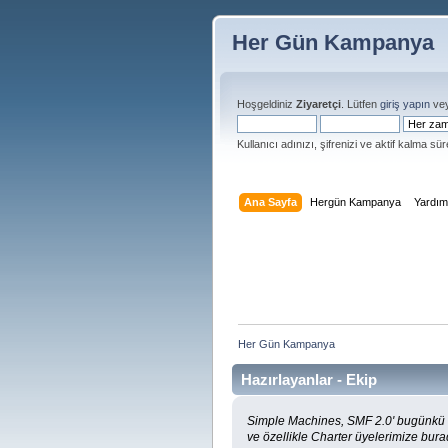
Her Gün Kampanya
Hoşgeldiniz
Ziyaretçi
. Lütfen
giriş yapın
ve
Kullanıcı adınızı, şifrenizi ve aktif kalma süre
Ana Sayfa
Hergün Kampanya
Yardı
Her Gün Kampanya 
Hazırlayanlar - Ekip
Simple Machines, SMF 2.0' bugünkü h
ve özellikle Charter üyelerimize burada