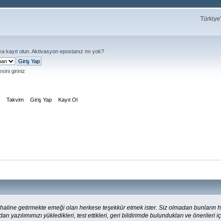
Türkiye
ya
kayıt olun
.
Aktivasyon eposta
nız mı yok?
sini giriniz
m
Takvim
Giriş Yap
Kayıt Ol
aline getirmekte emeği olan herkese teşekkür etmek ister. Siz olmadan bunların 
n yazılımımızı yükledikleri, test ettikleri, geri bildirimde bulundukları ve önerileri i