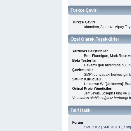
Türkçe Çeviri
Türkçe Çeviri
ahmetem, Alperuzi, Alpay Tay
Özel Olarak Teşekkürler
Yardımcı Geliştiriciler
Brett Flannigan, Mark Rose 
Beta Tester'lar
Devamlı geri bildirimde buluna
Çevirmenler
SMF'i dünyadaki herkes için kul
SMF'in Kurucusu
Unknown W. "[Unknown]" Bra
Orjinal Proje Yöneticileri
Jeff Lewis, Joseph Fung ve 
Ve atlamış olabileceğimiz herhangi bir
Telif Hakkı
Forum
SMF 2.0.2
|
SMF © 2011
,
Sim