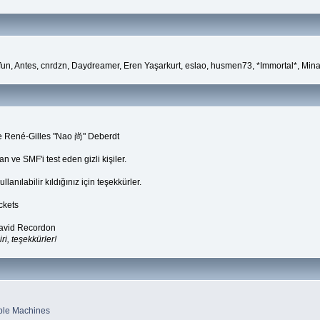
fun, Antes, cnrdzn, Daydreamer, Eren Yaşarkurt, eslao, husmen73, *Immortal*, Mina
ve René-Gilles "Nao 尚" Deberdt
n ve SMF'i test eden gizli kişiler.
lanılabilir kıldığınız için teşekkürler.
ckets
David Recordon
i, teşekkürler!
ple Machines