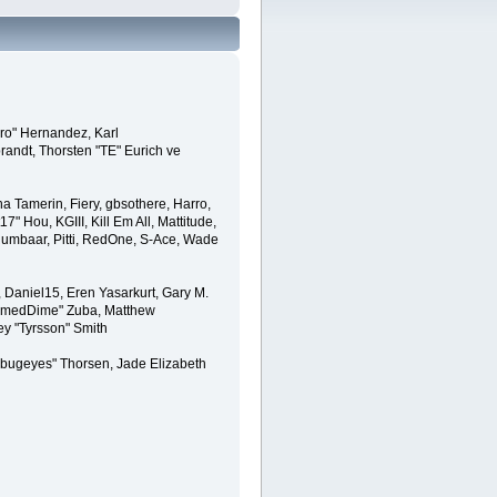
ero" Hernandez, Karl
randt, Thorsten "TE" Eurich ve
a Tamerin, Fiery, gbsothere, Harro,
" Hou, KGIII, Kill Em All, Mattitude,
, Rumbaar, Pitti, RedOne, S-Ace, Wade
Daniel15, Eren Yasarkurt, Gary M.
lammedDime" Zuba, Matthew
ey "Tyrsson" Smith
abugeyes" Thorsen, Jade Elizabeth