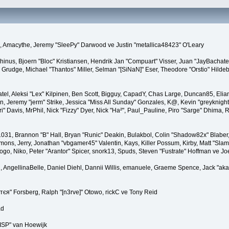
 Amacythe, Jeremy "SleePy" Darwood ve Justin "metallica48423" O'Leary
hinus, Bjoern "Bloc" Kristiansen, Hendrik Jan "Compuart" Visser, Juan "JayBachat
Grudge, Michael "Thantos" Miller, Selman "[SiNaN]" Eser, Theodore "Orstio" Hildeb
atel, Aleksi "Lex" Kilpinen, Ben Scott, Bigguy, CapadY, Chas Large, Duncan85, Elian
, Jeremy "jerm" Strike, Jessica "Miss All Sunday" Gonzales, K@, Kevin "greyknight17
ori" Davis, MrPhil, Nick "Fizzy" Dyer, Nick "Ha²", Paul_Pauline, Piro "Sarge" Dhima
, Brannon "B" Hall, Bryan "Runic" Deakin, Bulakbol, Colin "Shadow82x" Blaber, 
ons, Jerry, Jonathan "vbgamer45" Valentin, Kays, Killer Possum, Kirby, Matt "S
go, Niko, Peter "Arantor" Spicer, snork13, Spuds, Steven "Fustrate" Hoffman ve Jo
 AngellinaBelle, Daniel Diehl, Dannii Willis, emanuele, Graeme Spence, Jack "ak
тєя" Forsberg, Ralph "[n3rve]" Otowo, rickC ve Tony Reid
ad
ISP" van Hoewijk