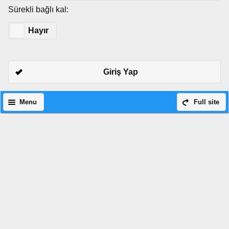
Sürekli bağlı kal:
Evet
Hayır
Giriş Yap
Menu
Full site