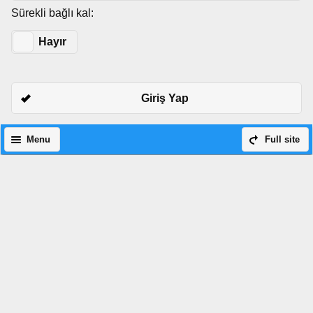
Sürekli bağlı kal:
Evet
Hayır
Giriş Yap
Menu
Full site