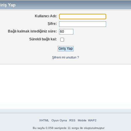
iriş Yap
Kullanıcı Adı:
Şifre:
Bağlı kalmak istediğiniz süre:
Sürekli bağlı kal:
Şifreni mi unuttun ?
XHTML
Oyun Oyna
RSS
Mobile
WAP2
Bu sayfa 0.058 saniyede 11 sorgu ile oluşturulmuştur