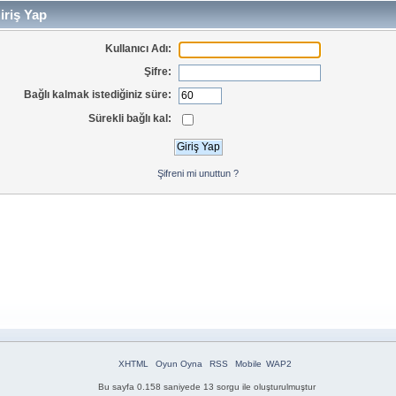
iriş Yap
Kullanıcı Adı:
Şifre:
Bağlı kalmak istediğiniz süre:
Sürekli bağlı kal:
Şifreni mi unuttun ?
XHTML
Oyun Oyna
RSS
Mobile
WAP2
Bu sayfa 0.158 saniyede 13 sorgu ile oluşturulmuştur