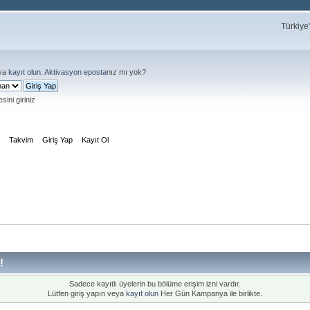
Türkiye
ya
kayıt olun
.
Aktivasyon eposta
nız mı yok?
sini giriniz
m
Takvim
Giriş Yap
Kayıt Ol
!
Sadece kayıtlı üyelerin bu bölüme erişim izni vardır.
Lütfen giriş yapın veya
kayıt olun
Her Gün Kampanya ile birlikte.