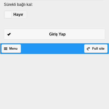
Sürekli bağlı kal:
Evet
Hayır
Giriş Yap
Menu
Full site