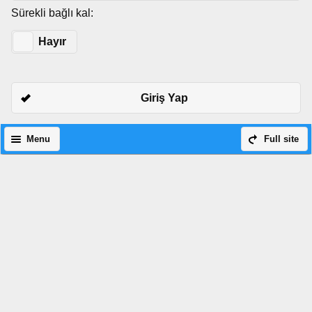
Sürekli bağlı kal:
Evet
Hayır
Giriş Yap
Menu
Full site