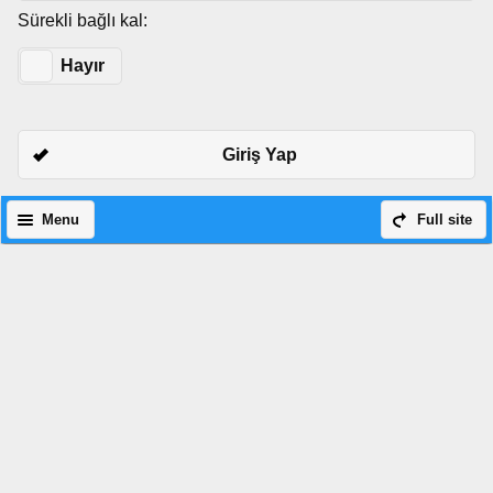
Sürekli bağlı kal:
Evet
Hayır
Giriş Yap
Menu
Full site