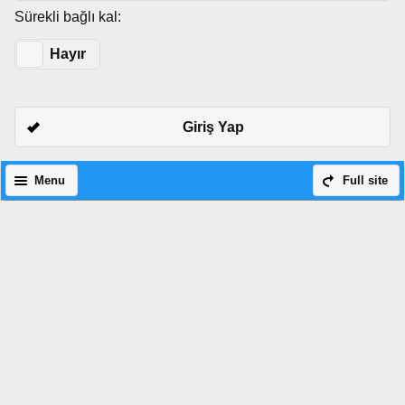
Sürekli bağlı kal:
Evet
Hayır
Giriş Yap
Menu
Full site