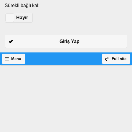
Sürekli bağlı kal:
Evet
Hayır
Giriş Yap
Menu
Full site