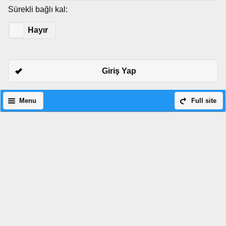
Sürekli bağlı kal:
Evet
Hayır
Giriş Yap
Menu
Full site