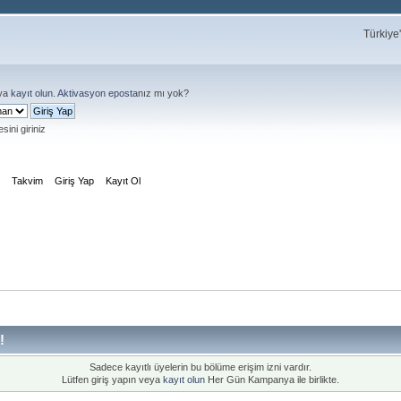
Türkiye
ya
kayıt olun
.
Aktivasyon eposta
nız mı yok?
sini giriniz
m
Takvim
Giriş Yap
Kayıt Ol
!
Sadece kayıtlı üyelerin bu bölüme erişim izni vardır.
Lütfen giriş yapın veya
kayıt olun
Her Gün Kampanya ile birlikte.