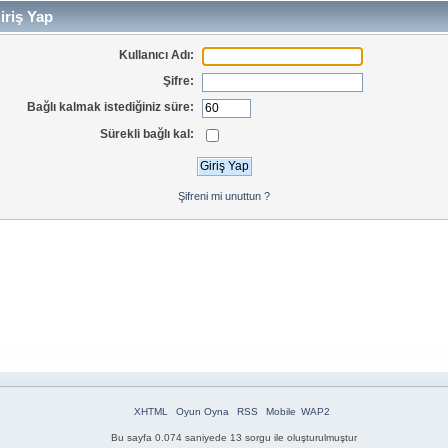
iriş Yap
Kullanıcı Adı:
Şifre:
Bağlı kalmak istediğiniz süre:
Sürekli bağlı kal:
Şifreni mi unuttun ?
XHTML
Oyun Oyna
RSS
Mobile
WAP2
Bu sayfa 0.074 saniyede 13 sorgu ile oluşturulmuştur