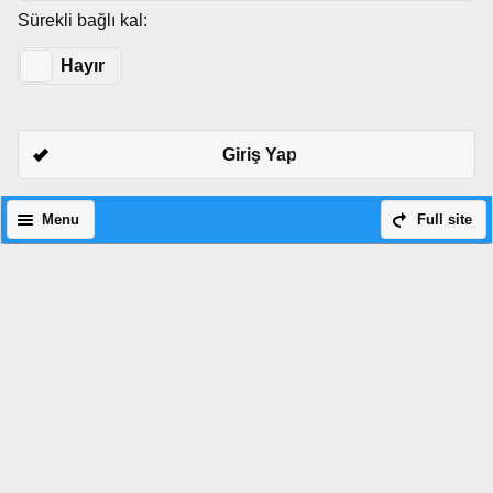
Sürekli bağlı kal:
Evet
Hayır
Giriş Yap
Menu
Full site