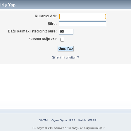
iriş Yap
Kullanıcı Adı:
Şifre:
Bağlı kalmak istediğiniz süre:
Sürekli bağlı kal:
Şifreni mi unuttun ?
XHTML
Oyun Oyna
RSS
Mobile
WAP2
Bu sayfa 0.249 saniyede 13 sorgu ile oluşturulmuştur