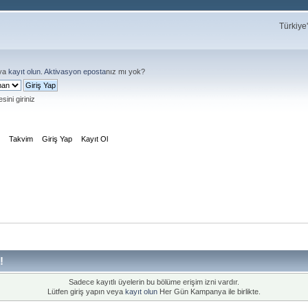
Türkiye
ya
kayıt olun
.
Aktivasyon eposta
nız mı yok?
sini giriniz
m
Takvim
Giriş Yap
Kayıt Ol
!
Sadece kayıtlı üyelerin bu bölüme erişim izni vardır.
Lütfen giriş yapın veya
kayıt olun
Her Gün Kampanya ile birlikte.