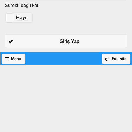
Sürekli bağlı kal:
Evet
Hayır
Giriş Yap
Menu
Full site