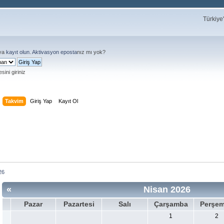
Türkiye
ya
kayıt olun
.
Aktivasyon eposta
nız mı yok?
sini giriniz
Takvim
Giriş Yap
Kayıt Ol
26
«
Nisan 2026
Pazar
Pazartesi
Salı
Çarşamba
Perşe
1
2