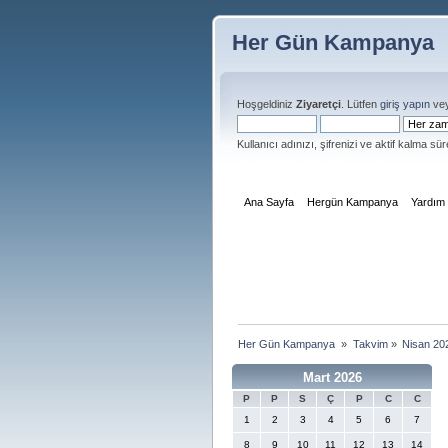
Her Gün Kampanya
Hoşgeldiniz
Ziyaretçi
. Lütfen
giriş yapın
ve
Kullanıcı adınızı, şifrenizi ve aktif kalma süre
Ana Sayfa
Hergün Kampanya
Yardım
Her Gün Kampanya 
»
Takvim
»
Nisan 20
Mart 2026
P
P
S
Ç
P
C
C
1
2
3
4
5
6
7
8
9
10
11
12
13
14