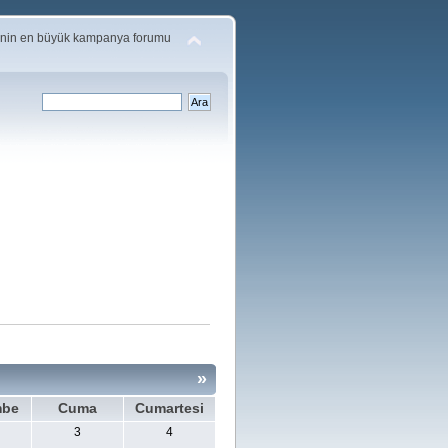
'nin en büyük kampanya forumu
»
mbe
Cuma
Cumartesi
3
4