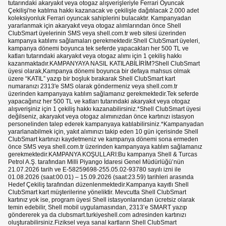
tutarındaki akaryakıt veya otogaz alışverişleriyle Ferrari Oyuncak
Çekilişi'ne katılma hakkı kazanacak ve çekilişle dağıtılacak 2.000 adet
koleksiyonluk Ferrari oyuncak sahiplerini bulacaktır. Kampanyadan
yararlanmak için akaryakıt veya otogaz alımlarından önce Shell
ClubSmart üyelerinin SMS veya shell.com.tr web sitesi üzerinden
kampanya katılımı sağlamaları gerekmektedir.Shell ClubSmart üyeleri,
kampanya dönemi boyunca tek seferde yapacakları her 500 TL ve
katları tutarındaki akaryakıt veya otogaz alımı için 1 çekiliş hakkı
kazanmaktadır.KAMPANYAYA NASIL KATILABİLİRİM?Shell ClubSmart
üyesi olarak,Kampanya dönemi boyunca bir defaya mahsus olmak
üzere “KATIL” yazıp bir boşluk bırakarak Shell ClubSmart kart
numaranızı 2313'e SMS olarak göndermeniz veya shell.com.tr
üzerinden kampanyaya katılım sağlamanız gerekmektedir.Tek seferde
yapacağınız her 500 TL ve katları tutarındaki akaryakıt veya otogaz
alışverişiniz için 1 çekiliş hakkı kazanabilirsiniz.*Shell ClubSmart üyesi
değilseniz, akaryakıt veya otogaz alımınızdan önce kartınızı istasyon
personelinden talep ederek kampanyaya katılabilirsiniz.*Kampanyadan
yararlanabilmek için, yakıt alımınızı takip eden 10 gün içerisinde Shell
ClubSmart kartınızı kaydetmeniz ve kampanya dönemi sona ermeden
önce SMS veya shell.com.tr üzerinden kampanyaya katılım sağlamanız
gerekmektedir.KAMPANYA KOŞULLARI:Bu kampanya Shell & Turcas
Petrol A.Ş. tarafından Milli Piyango İdaresi Genel Müdürlüğü’nün
21.07.2026 tarih ve E-58259698-255.05.02-93780 sayılı izni ile
01.08.2026 (saat:00.01) – 15.09.2026 (saat:23.59) tarihleri arasında
Hedef Çekiliş tarafından düzenlenmektedir.Kampanya kayıtlı Shell
ClubSmart kart müşterilerine yöneliktir. Mevcutta Shell ClubSmart
kartınız yok ise, program üyesi Shell istasyonlarından ücretsiz olarak
temin edebilir, Shell mobil uygulamasından, 2313’e SMART yazıp
göndererek ya da clubsmart.turkiyeshell.com adresinden kartınızı
oluşturabilirsiniz.Fiziksel veya sanal kartların Shell ClubSmart