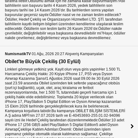
NumismatikTV
01 Ağu, 2026 20:27 Alışveriş Kampanyaları
Obilet'te Büyük Çekiliş (30 Eylül)
Linkleri görmeye yetkiniz yok. Kayit olun veya giris yapinHer 1.500 TL
Harcamana Çekiliş Hakkı: 20 Kişiye iPhone 17, PS5 veya Dyson
Airwrap Kazanma Şansı!1 Ağustos 2026 saat 09.00 ile 30 Eylül 2026
saat 23.59 arasında Obilet üzerinden tek seferde yapacağınız otobüs
(yurt içi bağlantılı), uçak, otel, araç kiralama ve feribot
rezervasyonlarında, her 1.500 TL tutarındaki geçerli harcama için 1
çekiliş hakkı elde edebilirsiniz. Toplamda 20 kişiye verilecek olan
iPhone 17, PlayStation 5 Digital Edition ve Dyson Airwrap kazananları
15 Ekim 2026 tarihinde gerçekleştirilecek kura ile belirlenecek.
Kampanya koşullara tabidir.Bu kampanya OBİLET BİLİŞİM SİSTEMLERİ
A.Ş adına MPİ’nin 27.07.2026 tarih ve E-40453693-255.01.02-94096
sayılı izni ile Hedef Çekiliş tarafından düzenlenmektedir.Ödüller:10 adet
iPhone 17 (256 GB)5 adet PlayStation 5 Digital Edition5 adet Dyson
AirwrapÇekilişe Katılım Adımları:Önemli: Obilet üzerinden işlem
yapmanız çekilişe otomatik olarak katılmanızı sağlamaz. Çekilişe