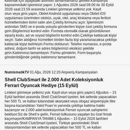
katılmak için aşağıdaki adımları tamamlamanız gerekir.Kampanya
kapsamındaki işleminizi yapın: 1 Ağustos 2026 saat 09.00 ile 30 Eylül
2026 saat 23.59 arasında Linkleri görmeye yetkiniz yok. Kayit
olun veya giris yapin, Obilet Android uygulaması veya Obilet iOS
uygulaması üzerinden otobüs, uçak, otel, araç kiralama veya feribot
hizmetlerinden birini satın alın.Çekiliş formunu açın: İşleminizin
ardından SMS ve e-posta yoluyla gönderilen kişiye özel çekiliş formuna
girin.Bilgilerinizi kontrol edin: Formda otomatik olarak görüntülenen
sipariş kodu, ad ve soyad bilgilerini kontrol edin.Çekilişe katılacak kişiyi
seçin: Satın aldığınız hizmetten birden fazla kişi yararlanacaksa çekilişe
katılacak kişiyi belirleyin.Formu doldurun: Telefon numarası, e-posta
adresi, doğum tarihi ve adres bilgilerinizi eksiksiz şekilde
girin.Katılımınızı tamamlayın: Formu gönderin. Form başarıyla
gönderildiğinde çekiliş katılımınız tamamlanır.
NumismatikTV
01 Ağu, 2026 12:20 Alışveriş Kampanyaları
Shell ClubSmart ile 2.000 Adet Koleksiyonluk
Ferrari Oyuncak Hediye (15 Eylül)
Linkleri görmeye yetkiniz yok. Kayit olun veya giris yapin1 Ağustos – 15
Eylül tarihleri arasında Shell ClubSmart üyeleri, tek seferde yapacakları
her 500 TL ve katları tutarındaki akaryakıt veya otogaz alışverişiyle litre
başına kazandıkları Yakıt Puan’ın yanında çekilişe katılma hakkı
kazanıyor ve 2.000 adet koleksiyonluk Ferrari oyuncak sahiplerini
bekliyor.Siz de Shell’e gelin, Ferrari tutkusunu yaşatan bu özel fırsatı
kaçırmayın!KAMPANYA TANIMI:1 Ağustos – 15 Eylül 2026 tarihleri
arasında Shell ClubSmart üyeleri, Türkiye genelindeki Shell
istasyonlarından tek seferde yapacakları her 500 TL ve katları