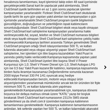
hesabınıza tanımlanması, kayıt işleminizi takip eden 48 saat içerisinde
gerçekleşecektir.Sanal kart ile yapılacak yakıt alımlarında, Shell
ClubSmart üyelik tarihinden en az 1 gün sonra yapılacak işlemler
kampanyadan yararlanabilir. Fiziksel Shell ClubSmart kart okutularak
üyelik tarihi ile aynı gün yapılan yakıt alımları ise kampanyadan o gün
içerisinde yararlanabilir.Shell ClubSmart program üyelik bilgilerinin
güncelliğinin, doğruluğunun ve yeterliliğinin ispatı katılımcıların
sorumluluğundadır. Shell ClubSmart bilgileri eksik veya kayıtlı olmayan
Shell ClubSmart kart sahiplerine kampanyadan yararlanma hakkı
verilmeyecektir.Ad, soyad, telefon ve Shell ClubSmart numarası bilgileri
eksik veya kayıtlı olmayan Shell ClubSmart kart sahiplerine çekiliş hakkı
verilmeyecektir.Kampanya tarihleri arasında Türkiye genelindeki Shell
ClubSmart program ortağı Shell istasyonlarından 500 TL ve katları
tutarında akaryakıt veya otogaz alışverişi yapan Shell ClubSmart kart
sahiplerine, her işlemleri için litre başına kazandıkları Yakıt Puan’ın
yanında çekiliş hakkı verilecektir.Kampanya kapsamında yapılan yakıt
alımlarında, Shell ClubSmart üyeleri litre başına Shell V Power
Kurşunsuz için 1,0; Shell V Power Diesel için 1,0; Shell Autogas LPG
için ise 0,5 baz Yakıt Puan kazanır.Bir katılımcı, kampanya kapsamında
birden fazla ikramiye kazanamaz.Değerlendirme sonunda kazanan
2000 kişiye Ferrari 330 P4 1/41 oyuncak araç hediye
edilecektir.Kampanyadan benzin, motorin veya otogaz ürün
alışverişlerinden yararlanmak mümkündür ancak tek bir üründen bir fişte
minimum 500 TL ve katları tutarında alım yapılması
gerekmektedir.Kampanyadan yararlanabilmek için, kampanya dönemi
boyunca bir defaya mahsus olmak üzere "KATIL" yazıp bir boşluk
bırakarak Shell ClubSmart kart numarasının 2313'e SMS olarak
gönderilmesi ya da shell.com.tr üzerinden kampanya katılımının
tamamlanması gerekmektedir. Kampanya katılımının tamamlanmasının
ardından, tek seferde yapılan her 500 TL ve katları tutarındaki akaryakıt