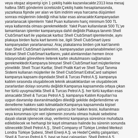
veya otogaz alışverişi için 1 çekiliş hakkı kazanılacaktır.2313 kısa mesaj
hattına SMS gönderimi ücretsizdir.Çekiliş hakkı hesaplamasında,
yazarkasa fişinde yer alan ve tüm indirim veya harcama düşümleri
sonrası müşterinin ödediği nihai tutar esas alınacaktır.Kampanyadan
yararlanacak işlemlerin Yakıt Puan kullanımı hariç minimum 500 TL
veya katlarında olması gerekmektedir. Yakıt Puan kullanılarak 500 TL’ye
tamamlanan işlemler kampanyaya dahil değildir.Plakaya tanımlı Shell
ClubSmart kart ile yapılacak kartsız Shell ClubSmart işlemlerinde, aynı
plakaya birden fazla kart tanımlı ise, ilgili Shell ClubSmart üyesi
kampanyadan yararlanamaz. Araç plakalarına birden çok kart tanımlı
olan Shell ClubSmart üyelerinin, kampanyadan yararlanabilmeleri için
fiziksel Shell ClubSmart kartlarını, yakıt alımlarından hemen önce
istasyondaki görevlilere ileterek kartın okutulmasını sağlamaları
gerekmektedir.Kampanya bireysel Shell ClubSmart kart müşterilerine
yöneliktir. Shell Ticari Kartlar, Shell Pratik Kart ve Shell Taşıt Tanıma
Sistemi kullanan müşteriler ile Shell ClubSmart ExtraCard sahipleri
kampanya kapsamı dışındadır.Shell & Turcas Petrol A.Ş. kampanya
katılım sırasında oluşabilecek teknik aksaklıklardan ve oluşabilecek
zararlardan dolayı sorumlu değildir.Kampanya kapsamında ortaya çıkan
her türlü uyuşmazlıkta Shell & Turcas Petrol A.Ş. her türlü kayıtları esas
alınacaktır.Shell & Turcas Petrol A.Ş. kampanya Katılım Koşulları’na
uygun davranılıp davranılmadığını dilediği şekilde değerlendirme ve
denetleme hakkını saklı tutmaktadır.Kampanya kapsamında kişisel
verileriniz şirketimiz tarafından yalnızca bir hakkın tesisi, kullanılması
veya korunması için veri işlemenin zorunlu olması hukuki sebebine
dayalı olarak işlenecek olup, verileriniz kampanya süresince muhafaza
edilebilecek ve herhangi bir kayıt olmaması halinde bu sürenin sonunda
silinecektir.Shell Petrol A.Ş., Shell Company of Türkiye Limited Merkezi
Londra Türkiye Şubesi, Shell Enerji A.Ş. ve Hedef Çekiliş çalışanları;
Shell & Turcas Petrol A.Ş. bayi ve bayi çalışanları, Shell Petrol A.Ş.