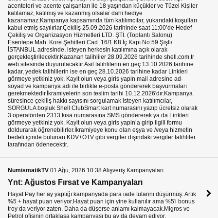
acenteleri ve acente çalışanları ile 18 yaşından küçükler ve Tüzel Kişiler
katılamaz, katılmış ve kazanmış olsalar dahi hediye
kazanamaz.Kampanya kapsamında tüm katılımcılar, yukarıdaki koşulları
kabul etmiş sayılırlar.Çekiliş 25.09.2026 tarihinde saat 11:00’de Hedef
Çekiliş ve Organizasyon Hizmetleri LTD. ŞTİ. (Toplantı Salonu)
Esentepe Mah. Kore Şehitleri Cad. 16/1 K8 İç Kapı No:59 Şişli/
İSTANBUL adresinde, isteyen herkesin katılımına açık olarak
gerçekleştirilecektir.Kazanan talihliler 28.09.2026 tarihinde shell.com.tr
web sitesinde duyurulacaktır.Asil talihlilerin en geç 13.10.2026 tarihine
kadar, yedek talihlilerin ise en geç 28.10.2026 tarihine kadar Linkleri
görmeye yetkiniz yok. Kayit olun veya giris yapin mail adresine ad-
soyad ve kampanya adı ile birlikte e-posta göndererek başvurmaları
gerekmektedir.İkramiyelerin son teslim tarihi 10.12.2026'dır.Kampanya
süresince çekiliş hakkı sayısını sorgulamak isteyen katılımcılar,
SORGULA boşluk Shell ClubSmart kart numarasını yazıp ücretsiz olarak
3 operatörden 2313 kısa numarasına SMS göndererek ya da Linkleri
görmeye yetkiniz yok. Kayit olun veya giris yapin’a girip ilgili formu
doldurarak öğrenebilirler.İkramiyeye konu olan eşya ve /veya hizmetin
bedeli içinde bulunan KDV+ÖTV gibi vergiler dışındaki vergiler talihliler
tarafından ödenecektir.
NumismatikTV
01 Ağu, 2026 10:38 Alışveriş Kampanyaları
Ynt: Ağustos Fırsat ve Kampanyaları
Hayat Pay her ay yaptığı kampanyada para iade tutarını düşürmüş. Artık
%5 + hayat puan veriyor.Hayat puan için yine kullanılır ama %5'i bonus
troy da veriyor zaten. Daha da düşerse anlamı kalmayacak.Migros ve
Petrol ofisinin ortaklaşa kampanyası bu ay da devam ediyor.