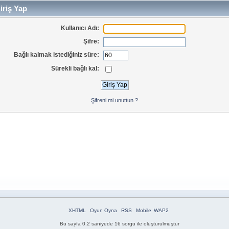
iriş Yap
Kullanıcı Adı:
Şifre:
Bağlı kalmak istediğiniz süre:
Sürekli bağlı kal:
Şifreni mi unuttun ?
XHTML
Oyun Oyna
RSS
Mobile
WAP2
Bu sayfa 0.2 saniyede 16 sorgu ile oluşturulmuştur