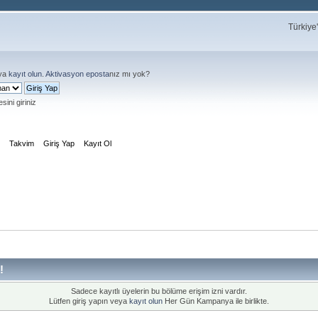
Türkiye
ya
kayıt olun
.
Aktivasyon eposta
nız mı yok?
sini giriniz
m
Takvim
Giriş Yap
Kayıt Ol
!
Sadece kayıtlı üyelerin bu bölüme erişim izni vardır.
Lütfen giriş yapın veya
kayıt olun
Her Gün Kampanya ile birlikte.