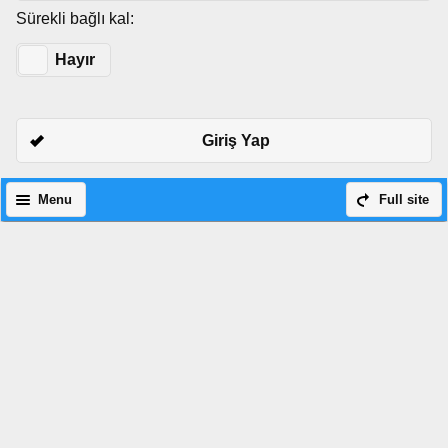
Sürekli bağlı kal:
Evet
Hayır
Giriş Yap
Menu
Full site